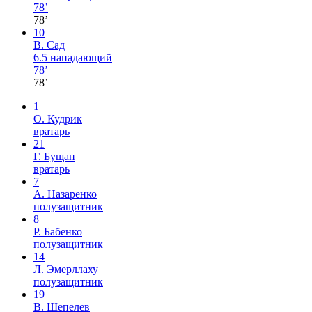
78’
78’
10
В. Сад
6.5
нападающий
78’
78’
1
О. Кудрик
вратарь
21
Г. Бущан
вратарь
7
А. Назаренко
полузащитник
8
Р. Бабенко
полузащитник
14
Л. Эмерллаху
полузащитник
19
В. Шепелев