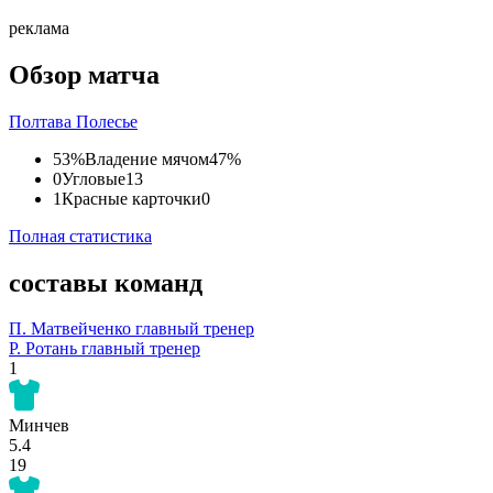
реклама
Обзор матча
Полтава
Полесье
53%
Владение мячом
47%
0
Угловые
13
1
Красные карточки
0
Полная статистика
составы команд
П. Матвейченко
главный тренер
Р. Ротань
главный тренер
1
Минчев
5.4
19