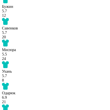
Бужин
5.7
12
Савенков
5.7
20
Мисюра
5.5
24
Ухань
5.7
8
Одарюк
6.9
21