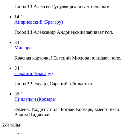
Гооол!!!! Алексей Гуцуляк реализует пенальти.
14 ’
Андриевский
(Брагару)
Гооол!!!! Александр Андриевский забивает гол.
33 ’
Мисюра
Красная карточка! Евгений Мисюра покидает поле.
34 ’
Сарапий
(Брагару)
Гооол!!!! Эдуард Сарапий забивает гол.
35 ’
Пидлепыч
(Кобзарь)
Замена. Уходит с поля Богдан Кобзарь, вместо него
Вадим Пидлепыч.
2-й тайм