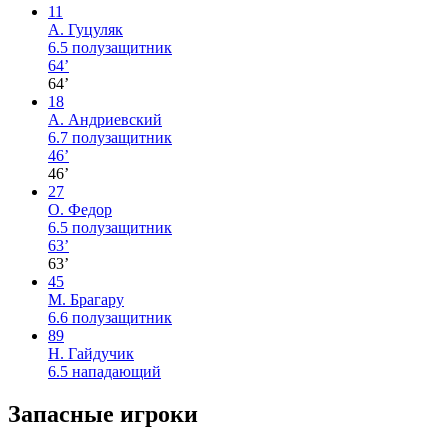
11
А. Гуцуляк
6.5
полузащитник
64’
64’
18
А. Андриевский
6.7
полузащитник
46’
46’
27
О. Федор
6.5
полузащитник
63’
63’
45
М. Брагару
6.6
полузащитник
89
Н. Гайдучик
6.5
нападающий
Запасные игроки