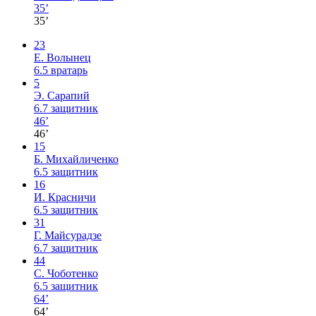
35’
35’
23
Е. Волынец
6.5
вратарь
5
Э. Сарапий
6.7
защитник
46’
46’
15
Б. Михайличенко
6.5
защитник
16
И. Красничи
6.5
защитник
31
Г. Майсурадзе
6.7
защитник
44
С. Чоботенко
6.5
защитник
64’
64’