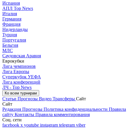
Испания
АПЛ Top News
Италия
Германия
Франция
Нидерланды
Турция
Португалия
Бельгия
МЛС
Саудовская Аравия
Еврокубки
Лига чемпионов
Лига Европы
Суперкубок УЕФА
Лига конференций
ЛЧ - Top News
Ко всем турнирам
Статьи
Прогнозы
Видео
Трансферы
Сайт
Сайт
Редакция
Прогнозы
Политика конфиденциальности
Правила
сайту
Контакты
Правила комментирования
Соц. сети
facebook
x
youtube
instagram
telegram
viber