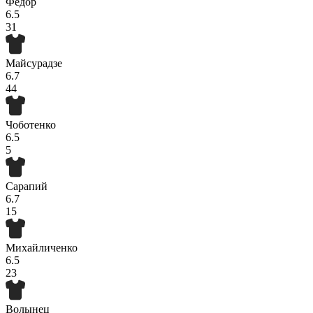
Федор
6.5
31
Майсурадзе
6.7
44
Чоботенко
6.5
5
Сарапий
6.7
15
Михайличенко
6.5
23
Волынец