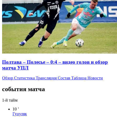
Полтава – Полесье – 0:4 – видео голов и обзор
матча УПЛ
Обзор
Статистика
Трансляция
Состав
Таблица
Новости
события матча
1-й тайм
10 ’
Гуцуляк