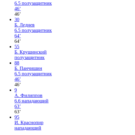
6.5
полузащитник
46’
46’
30
Б. Леднев
6.5
полузащитник
64’
64’
55
Б. Крушинский
полузащитник
88
Б. Панчишин
6.5
полузащитник
46’
46’
9
А. Филиппов
6.6
нападающий
63’
63’
95
И. Краснопир
нападающий