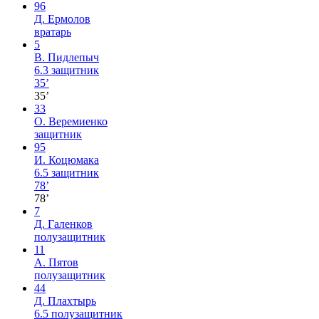
96
Д. Ермолов
вратарь
5
В. Пидлепыч
6.3
защитник
35’
35’
33
О. Веремиенко
защитник
95
И. Коцюмака
6.5
защитник
78’
78’
7
Д. Галенков
полузащитник
11
А. Пятов
полузащитник
44
Д. Плахтырь
6.5
полузащитник