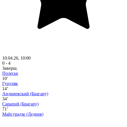
10.04.26, 10:00
0 - 4
Заверш.
Полесье
10’
Гуцуляк
14’
Андриевский
(Брагару)
34’
Сарапий
(Брагару)
71’
Майсурадзе
(Леднев)