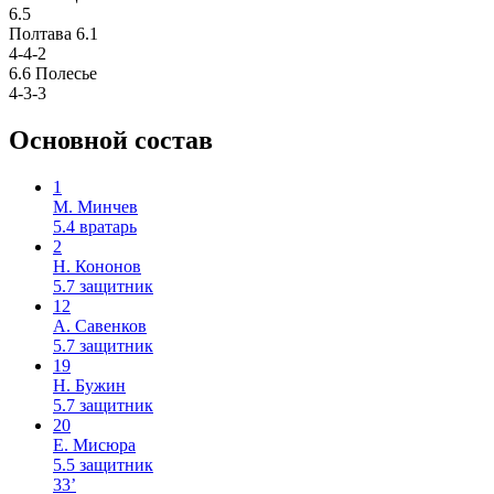
6.5
Полтава
6.1
4-4-2
6.6
Полесье
4-3-3
Основной состав
1
М. Минчев
5.4
вратарь
2
Н. Кононов
5.7
защитник
12
А. Савенков
5.7
защитник
19
Н. Бужин
5.7
защитник
20
Е. Мисюра
5.5
защитник
33’