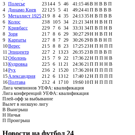
3
Полесье
23
14
4
5
46
41:15
46
В
Н
В
В
П
4
Динамо Киев
22
12
5
5
41
49:24
41
П
В
В
В
В
5
Металлист 1925
21
9
8
4
35
24:13
35
Н
В
П
В
В
6
Колос
23
8
10
5
34
21:21
34
Н
Н
В
Н
П
7
Кривбасс
22
9
7
6
34
33:31
34
П
В
П
Н
В
8
Зоря
21
7
8
6
29
30:27
29
Н
Н
В
П
Н
9
Карпаты
22
7
8
7
29
30:26
29
В
В
В
Н
П
10
Верес
21
5
8
8
23
17:25
23
Н
П
Н
П
П
11
Эпицентр
22
7
2
13
23
26:35
23
В
П
В
В
П
12
Оболонь
21
5
7
9
22
17:36
22
Н
П
П
Н
В
13
Кудровка
22
5
6
11
21
24:36
21
П
П
Н
Н
В
14
Рух
23
6
2
15
20
17:36
20
Н
П
П
П
П
15
Александрия
21
2
6
13
12
17:40
12
Н
П
П
П
П
16
Полтава
23
2
4
17
10
19:60
10
П
Н
П
П
П
Лига чемпионов УЕФА: квалификация
Лига конференций УЕФА: квалификация
Плей-офф за выбывание
Вылет в низшую лигу
В
Выигрыш
Н
Ничья
П
Проигрыш
Новости на футбол 24