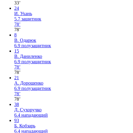
33’
24
И. Ухань
5.7
защитник
78’
78’
8
В. Одарюк
6.9
полузащитник
15
В. Даниленко
6.9
полузащитник
78’
78’
21
А. Дорошенко
6.9
полузащитник
78’
78’
38
Д. Сухоручко
6.4
нападающий
93
Б. Кобзарь
6.4
нападающий