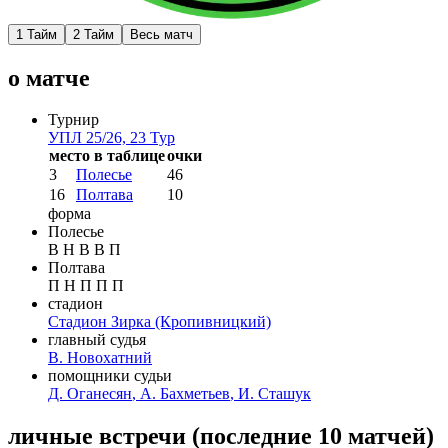
1 Тайм
2 Тайм
Весь матч
о матче
Турнир
УПЛ 25/26, 23 Тур
место в таблице
очки
3
Полесье
46
16
Полтава
10
форма
Полесье
В
Н
В
В
П
Полтава
П
Н
П
П
П
стадион
Стадион Зирка
(Кропивницкий)
главный судья
В. Новохатний
помощники судьи
Д. Оганесян
,
А. Бахметьев
,
И. Сташук
личные встречи
(
последние 10 матчей
)