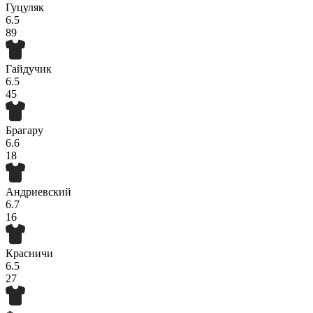
Гуцуляк
6.5
89
Гайдучик
6.5
45
Брагару
6.6
18
Андриевский
6.7
16
Красничи
6.5
27