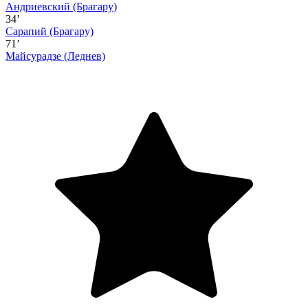
Андриевский
(Брагару)
34’
Сарапий
(Брагару)
71’
Майсурадзе
(Леднев)