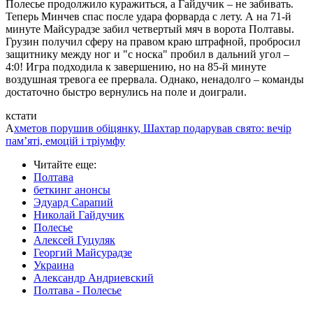
Полесье продолжило куражиться, а Гайдучик – не забивать.
Теперь Минчев спас после удара форварда с лету. А на 71-й
минуте Майсурадзе забил четвертый мяч в ворота Полтавы.
Грузин получил сферу на правом краю штрафной, пробросил
защитнику между ног и "с носка" пробил в дальний угол –
4:0! Игра подходила к завершению, но на 85-й минуте
воздушная тревога ее прервала. Однако, ненадолго – команды
достаточно быстро вернулись на поле и доиграли.
кстати
А
хметов порушив обіцянку, Шахтар подарував свято: вечір
пам’яті, емоцій і тріумфу
Читайте еще
:
Полтава
беткинг анонсы
Эдуард Сарапий
Николай Гайдучик
Полесье
Алексей Гуцуляк
Георгий Майсурадзе
Украина
Александр Андриевский
Полтава - Полесье