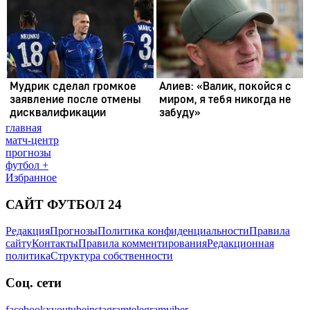
главная
матч-центр
прогнозы
футбол +
Избранное
САЙТ ФУТБОЛ 24
Редакция
Прогнозы
Политика конфиденциальности
Правила
сайту
Контакты
Правила комментирования
Редакционная
политика
Структура собственности
Соц. сети
facebook
x
youtube
instagram
telegram
viber