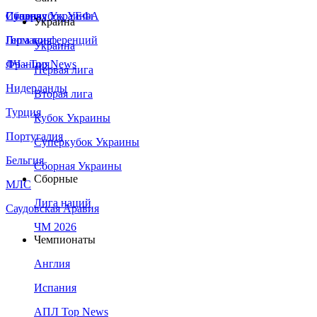
Сборная Украины
Италия
Суперкубок УЕФА
Украина
Германия
Лига конференций
Украина
Франция
ЛЧ - Top News
Первая лига
Нидерланды
Вторая лига
Турция
Кубок Украины
Португалия
Суперкубок Украины
Бельгия
Сборная Украины
Сборные
МЛС
Лига наций
Саудовская Аравия
ЧМ 2026
Чемпионаты
Англия
Испания
АПЛ Top News