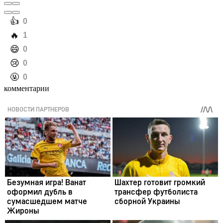
️👍
0
️🔥
1
️😄
0
️😢
0
️🤬
0
комментарии