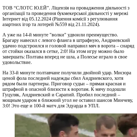
ТОВ “СЛОТС Ю.ЕЙ”. Ліцензія на провадження діяльності з
організації та проведення букмекерської діяльності у мережі
Інтернет від 05.12.2024 (Рішення комісії з регулювання
азартних ігор та лотерей №559 від 21.11.2024).
А уже на 14-й минуте "волки" удвоили преимущество.
Брагару навесил с левого фланга в штрафную, Андриевский
удачно подстроился и головой направил мяч в ворота – снаряд
от стойки оказался в сетке, 2:0! На этом игру можно было
завершать: Полтава вперед не шла, а Полесье играло в свое
удовольствие.
На 33-й минуте полтавчане получили двойной удар. Мисюра
ценой фола последней надежды сбил Андриевского, хотя
рядом были партнеры. Приговор судьи – прямая красная и
штрафной в опасной близости к воротам. К мячу подошли
Гуцуляк, Андриевский и Сарапий. Пробил последний –
мощным ударом в ближний угол не оставил шансов Минчеву,
3:0! Это еще и 100-й матч для Эдуарда в УПЛ.