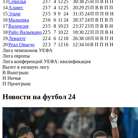
13
Севилья
23
7
4
12
25
30:38
25
Н
П
В
Н
П
14
Алавес
23
7
4
12
25
20:29
25
П
В
В
П
П
15
Эльче
23
5
9
9
24
31:35
24
П
П
П
Н
Н
16
Мальорка
23
6
6
11
24
28:37
24
П
В
П
В
П
17
Валенсия
23
5
8
10
23
23:37
23
П
П
В
В
Н
18
Райо Вальекано
22
5
7
10
22
18:30
22
П
П
П
В
Н
19
Леванте
22
4
6
12
18
26:38
18
П
Н
В
П
Н
20
Реал Овьедо
22
3
7
12
16
12:34
16
В
П
П
Н
Н
Лига чемпионов УЕФА
Лига европы
Лига конференций УЕФА: квалификация
Вылет в низшую лигу
В
Выигрыш
Н
Ничья
П
Проигрыш
Новости на футбол 24