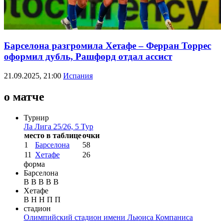
Барселона разгромила Хетафе – Ферран Торрес
оформил дубль, Рашфорд отдал ассист
21.09.2025, 21:00
Испания
о матче
Турнир
Ла Лига 25/26, 5 Тур
место в таблице
очки
1
Барселона
58
11
Хетафе
26
форма
Барселона
В
В
В
В
В
Хетафе
В
Н
Н
П
П
стадион
Олимпийский стадион имени Льюиса Компаниса