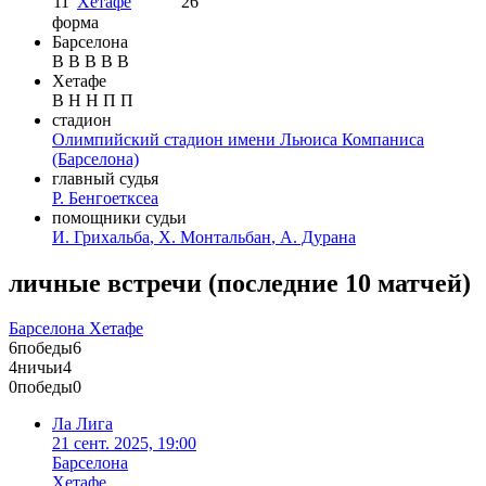
11
Хетафе
26
форма
Барселона
В
В
В
В
В
Хетафе
В
Н
Н
П
П
стадион
Олимпийский стадион имени Льюиса Компаниса
(Барселона)
главный судья
Р. Бенгоетксеа
помощники судьи
И. Грихальба
,
Х. Монтальбан
,
А. Дурана
личные встречи
(
последние 10 матчей
)
Барселона
Хетафе
6
победы
6
4
ничьи
4
0
победы
0
Ла Лига
21 сент. 2025, 19:00
Барселона
Хетафе