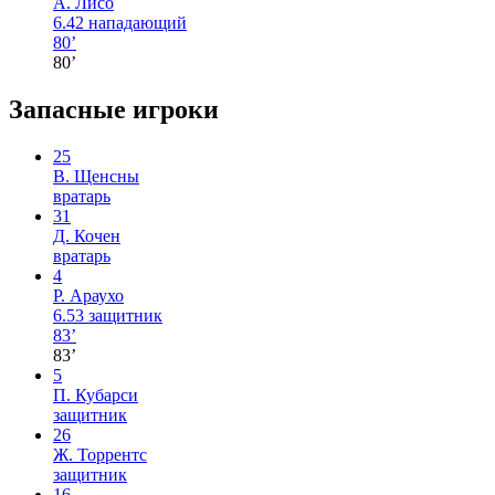
А. Лисо
6.42
нападающий
80’
80’
Запасные игроки
25
В. Щенсны
вратарь
31
Д. Кочен
вратарь
4
Р. Араухо
6.53
защитник
83’
83’
5
П. Кубарси
защитник
26
Ж. Торрентс
защитник
16