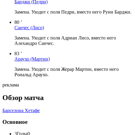
Барджи
(Педри)
Замена. Уходит с поля Педри, вместо него Руни Барджи.
80 ’
Санчес
(Лисо)
Замена. Уходит с поля Адриан Лисо, вместо него
Алехандро Санчес.
83 ’
Араухо
(Мартин)
Замена. Уходит с поля Жерар Мартин, вместо него
Рональд Араухо.
реклама
Обзор матча
Барселона
Хетафе
Основное
3
Голы
0