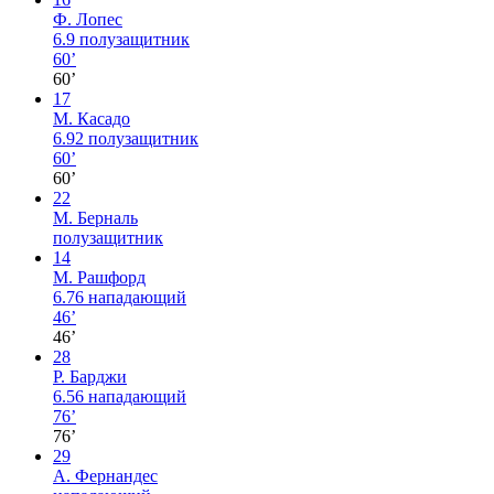
Ф. Лопес
6.9
полузащитник
60’
60’
17
М. Касадо
6.92
полузащитник
60’
60’
22
М. Берналь
полузащитник
14
М. Рашфорд
6.76
нападающий
46’
46’
28
Р. Барджи
6.56
нападающий
76’
76’
29
А. Фернандес