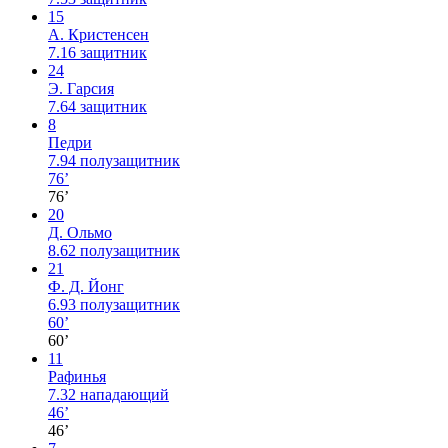
15
А. Кристенсен
7.16
защитник
24
Э. Гарсия
7.64
защитник
8
Педри
7.94
полузащитник
76’
76’
20
Д. Ольмо
8.62
полузащитник
21
Ф. Д. Йонг
6.93
полузащитник
60’
60’
11
Рафинья
7.32
нападающий
46’
46’