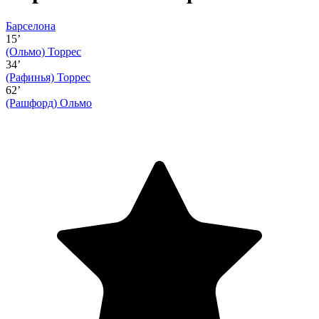
Барселона
15’
(Ольмо)
Торрес
34’
(Рафинья)
Торрес
62’
(Рашфорд)
Ольмо