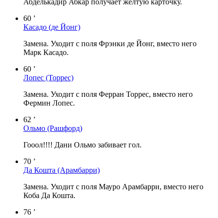
Абделькадир Абкар получает желтую карточку.
60 ’
Касадо
(де Йонг)
Замена. Уходит с поля Фрэнки де Йонг, вместо него
Марк Касадо.
60 ’
Лопес
(Торрес)
Замена. Уходит с поля Ферран Торрес, вместо него
Фермин Лопес.
62 ’
Ольмо
(Рашфорд)
Гооол!!!! Дани Ольмо забивает гол.
70 ’
Да Кошта
(Арамбарри)
Замена. Уходит с поля Мауро Арамбарри, вместо него
Коба Да Кошта.
76 ’