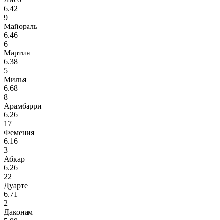
6.42
9
Майораль
6.46
6
Мартин
6.38
5
Милья
6.68
8
Арамбарри
6.26
17
Фемения
6.16
3
Абкар
6.26
22
Дуарте
6.71
2
Даконам