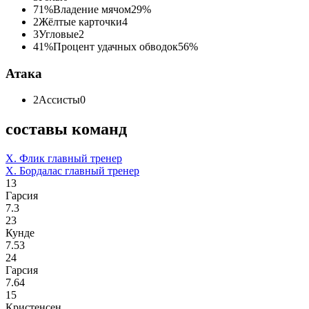
71%
Владение мячом
29%
2
Жёлтые карточки
4
3
Угловые
2
41%
Процент удачных обводок
56%
Атака
2
Ассисты
0
составы команд
Х. Флик
главный тренер
Х. Бордалас
главный тренер
13
Гарсия
7.3
23
Кунде
7.53
24
Гарсия
7.64
15
Кристенсен