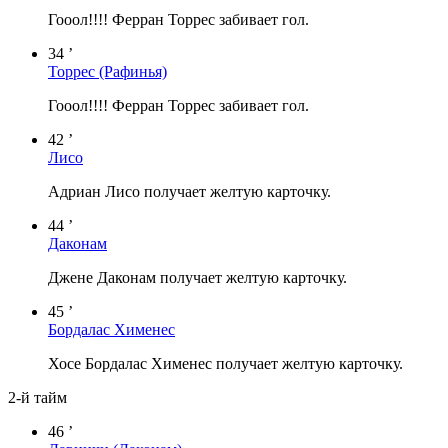
Гооол!!!! Ферран Торрес забивает гол.
34 ’
Торрес
(Рафинья)
Гооол!!!! Ферран Торрес забивает гол.
42 ’
Лисо
Адриан Лисо получает желтую карточку.
44 ’
Даконам
Джене Даконам получает желтую карточку.
45 ’
Бордалас Хименес
Хосе Бордалас Хименес получает желтую карточку.
2-й тайм
46 ’