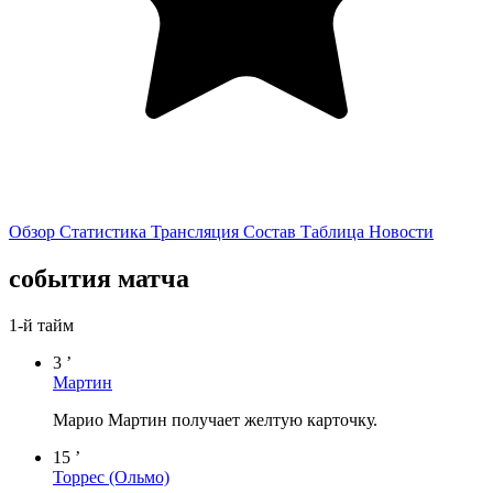
Обзор
Статистика
Трансляция
Состав
Таблица
Новости
события матча
1-й тайм
3 ’
Мартин
Марио Мартин получает желтую карточку.
15 ’
Торрес
(Ольмо)