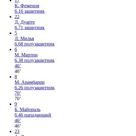
17
К. Фемения
6.16
защитник
22
Д. Дуарте
6.71
защитник
5
Л. Милья
6.68
полузащитник
6
М. Мартин
6.38
полузащитник
46’
46’
8
М. Арамбарри
6.26
полузащитник
70’
70’
9
Б. Майораль
6.46
нападающий
46’
46’
23