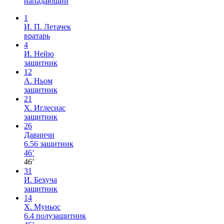
нападающий
1
И. П. Летачек
вратарь
4
И. Нейю
защитник
12
А. Ньом
защитник
21
Х. Иглесиас
защитник
26
Давинчи
6.56
защитник
46’
46’
31
И. Бехуча
защитник
14
Х. Муньос
6.4
полузащитник