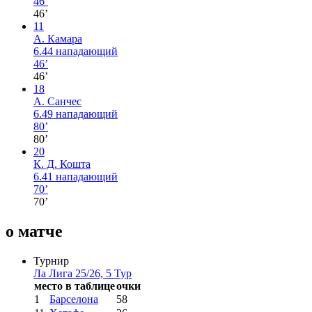
46’
46’
11
А. Камара
6.44
нападающий
46’
46’
18
А. Санчес
6.49
нападающий
80’
80’
20
К. Д. Кошта
6.41
нападающий
70’
70’
о матче
Турнир
Ла Лига 25/26, 5 Тур
место в таблице
очки
1
Барселона
58