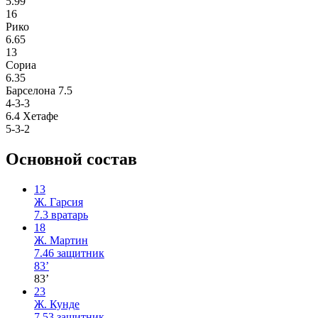
5.99
16
Рико
6.65
13
Сориа
6.35
Барселона
7.5
4-3-3
6.4
Хетафе
5-3-2
Основной состав
13
Ж. Гарсия
7.3
вратарь
18
Ж. Мартин
7.46
защитник
83’
83’
23
Ж. Кунде
7.53
защитник