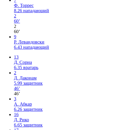
7
Ф. Торрес
8.26
нападающий
2
60’
2
60’
9
Р. Левандовски
6.43
нападающий
13
Д. Сориа
6.35
вратарь
2
Д. Даконам
5.99
защитник
46’
46’
3
А. Абкар
6.26
защитник
16
Д. Рико
6.65
защитник