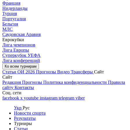
Франция
Нидерланды
Турция
Португалия
Бельгия
МЛС
Саудовская Аравия
Еврокубки
Лига чемпионов
Лига Европы
Суперкубок УЕФА
Лига конференций
Ко всем турнирам
Статьи
ОИ 2026
Прогнозы
Видео
Трансферы
Сайт
Сайт
Редакция
Прогнозы
Политика конфиденциальности
Правила
сайту
Контакты
Соц. сети
facebook
x
youtube
instagram
telegram
viber
Укр
Рус
Новости спорта
Результаты
Турниры
Статьи