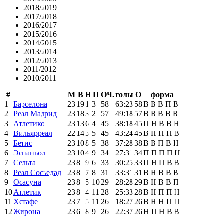
2018/2019
2017/2018
2016/2017
2015/2016
2014/2015
2013/2014
2012/2013
2011/2012
2010/2011
#
М
В
Н
П
ОЧ.
голы
О
форма
1
Барселона
23
19
1
3
58
63:23
58
В
В
В
П
В
2
Реал Мадрид
23
18
3
2
57
49:18
57
В
В
В
В
В
3
Атлетико
23
13
6
4
45
38:18
45
П
Н
В
В
Н
4
Вильярреал
22
14
3
5
45
43:24
45
В
Н
П
П
В
5
Бетис
23
10
8
5
38
37:28
38
В
В
П
В
Н
6
Эспаньол
23
10
4
9
34
27:31
34
П
П
П
П
Н
7
Сельта
23
8
9
6
33
30:25
33
П
Н
П
В
В
8
Реал Сосьедад
23
8
7
8
31
33:31
31
В
Н
В
В
В
9
Осасуна
23
8
5
10
29
28:28
29
В
Н
В
В
П
10
Атлетик
23
8
4
11
28
25:33
28
В
Н
П
П
Н
11
Хетафе
23
7
5
11
26
18:27
26
В
Н
Н
П
П
12
Жирона
23
6
8
9
26
22:37
26
Н
П
Н
В
В