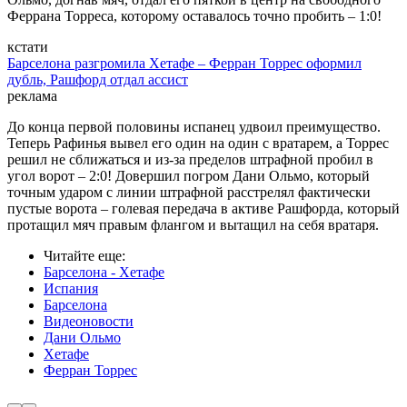
Феррана Торреса, которому оставалось точно пробить – 1:0!
кстати
Барселона разгромила Хетафе – Ферран Торрес оформил
дубль, Рашфорд отдал ассист
реклама
До конца первой половины испанец удвоил преимущество.
Теперь Рафинья вывел его один на один с вратарем, а Торрес
решил не сближаться и из-за пределов штрафной пробил в
угол ворот – 2:0! Довершил погром Дани Ольмо, который
точным ударом с линии штрафной расстрелял фактически
пустые ворота – голевая передача в активе Рашфорда, который
протащил мяч правым флангом и вытащил на себя вратаря.
Читайте еще
:
Барселона - Хетафе
Испания
Барселона
Видеоновости
Дани Ольмо
Хетафе
Ферран Торрес