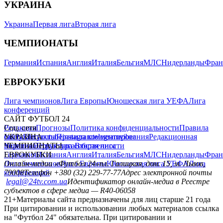
УКРАИНА
Украина
Первая лига
Вторая лига
ЧЕМПИОНАТЫ
Германия
Испания
Англия
Италия
Бельгия
МЛС
Нидерланды
Фран
ЕВРОКУБКИ
Лига чемпионов
Лига Европы
Юношеская лига УЕФА
Лига
конференций
САЙТ ФУТБОЛ 24
Редакция
Соц. сети
Прогнозы
Политика конфиденциальности
Правила
сайту
facebook
УКРАИНА
Контакты
x
youtube
Правила комментирования
instagram
telegram
viber
Редакционная
политика
Украина
ЧЕМПИОНАТЫ
Первая лига
Структура собственности
Вторая лига
Германия
ЕВРОКУБКИ
Испания
Англия
Италия
Бельгия
МЛС
Нидерланды
Фран
Лига чемпионов
Онлайн-медиа «Футбол 24»
Лига Европы
пл. Галицкая, дом. 15, м. Львов,
Юношеская лига УЕФА
Лига
конференций
79008
Телефон +380 (32) 229-77-77
Адрес электронной почты
legal@24tv.com.ua
Идентификатор онлайн-медиа в Реестре
субъектов в сфере медиа — R40-06058
21+
Материалы сайта предназначены для лиц старше 21 года
При цитировании и использовании любых материалов ссылка
на "Футбол 24" обязательна. При цитировании и