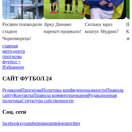
главная
матч-центр
прогнозы
футбол +
Избранное
САЙТ ФУТБОЛ 24
Редакция
Прогнозы
Политика конфиденциальности
Правила
сайту
Контакты
Правила комментирования
Редакционная
политика
Структура собственности
Соц. сети
facebook
x
youtube
instagram
telegram
viber