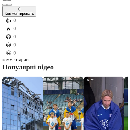
0
Комментировать
️👍
0
️🔥
0
️😄
0
️😢
0
️🤬
0
комментарии