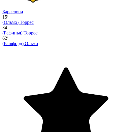
Барселона
15’
(Ольмо)
Торрес
34’
(Рафинья)
Торрес
62’
(Рашфорд)
Ольмо