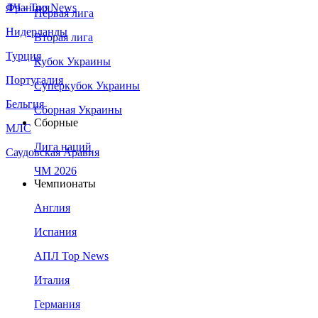
Франция
ЛЧ - Top News
Первая лига
Нидерланды
Вторая лига
Турция
Кубок Украины
Португалия
Суперкубок Украины
Бельгия
Сборная Украины
Сборные
МЛС
Лига наций
Саудовская Аравия
ЧМ 2026
Чемпионаты
Англия
Испания
АПЛ Top News
Италия
Германия