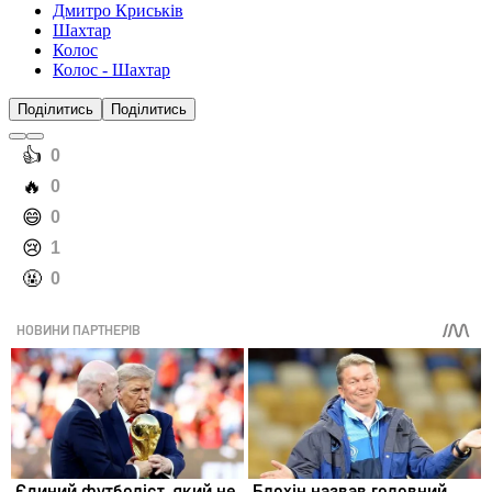
Дмитро Криськів
Шахтар
Колос
Колос - Шахтар
Поділитись
Поділитись
️👍
0
️🔥
0
️😄
0
️😢
1
️🤬
0