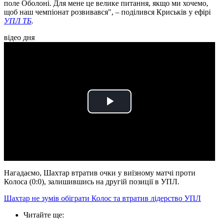
поле Оболоні. Для мене це велике питання, якщо ми хочемо,
щоб наш чемпіонат розвивався", – поділився Криськів у ефірі
УПЛ ТБ
.
відео дня
Play
Video
Нагадаємо, Шахтар втратив очки у виїзному матчі проти
Колоса (0:0), залишившись на другій позиції в УПЛ.
Шахтар не зумів обіграти Колос та втратив лідерство УПЛ
Читайте ще
: