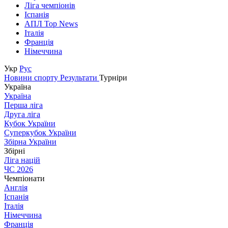
Ліга чемпіонів
Іспанія
АПЛ Top News
Італія
Франція
Німеччина
Укр
Рус
Новини спорту
Результати
Турніри
Україна
Україна
Перша ліга
Друга ліга
Кубок України
Суперкубок України
Збірна України
Збірні
Ліга націй
ЧС 2026
Чемпіонати
Англія
Іспанія
Італія
Німеччина
Франція