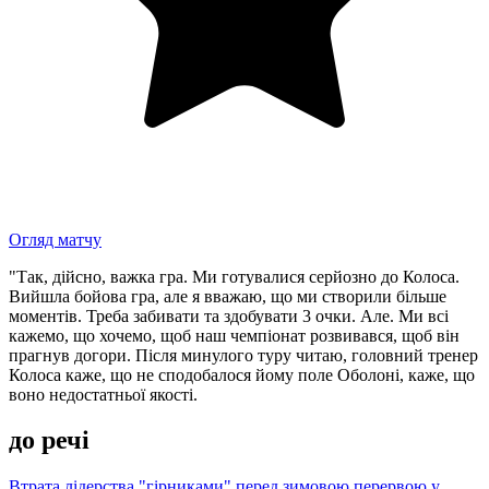
Огляд матчу
"Так, дійсно, важка гра. Ми готувалися серйозно до Колоса.
Вийшла бойова гра, але я вважаю, що ми створили більше
моментів. Треба забивати та здобувати 3 очки. Але. Ми всі
кажемо, що хочемо, щоб наш чемпіонат розвивався, щоб він
прагнув догори. Після минулого туру читаю, головний тренер
Колоса каже, що не сподобалося йому поле Оболоні, каже, що
воно недостатньої якості.
до речі
Втрата лідерства "гірниками" перед зимовою перервою у