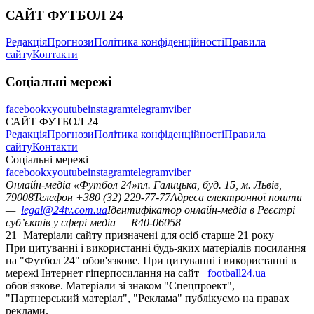
САЙТ ФУТБОЛ 24
Редакція
Прогнози
Політика конфіденційності
Правила
сайту
Контакти
Соціальні мережі
facebook
x
youtube
instagram
telegram
viber
САЙТ ФУТБОЛ 24
Редакція
Прогнози
Політика конфіденційності
Правила
сайту
Контакти
Соціальні мережі
facebook
x
youtube
instagram
telegram
viber
Онлайн-медіа «Футбол 24»
пл. Галицька, буд. 15, м. Львів,
79008
Телефон +380 (32) 229-77-77
Адреса електронної пошти
—
legal@24tv.com.ua
Ідентифікатор онлайн-медіа в Реєстрі
суб’єктів у сфері медіа — R40-06058
21+
Матеріали сайту призначені для осіб старше 21 року
При цитуванні і використанні будь-яких матеріалів посилання
на "Футбол 24" обов'язкове. При цитуванні і використанні в
мережі Інтернет гіперпосилання на сайт
football24.ua
обов'язкове. Матеріали зі знаком "Спецпроект",
"Партнерський матеріал", "Реклама" публікуємо на правах
реклами.