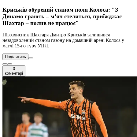
Криськів обурений станом поля Колоса: "З
Динамо грають – м’яч стелиться, приїжджає
Шахтар – полив не працює"
Півзахисник Шахтаря Дмитро Криськів залишився
незадоволений станом газону на домашній арені Колоса у
матчі 15-го туру УПЛ.
Поділитись
0
коментарі