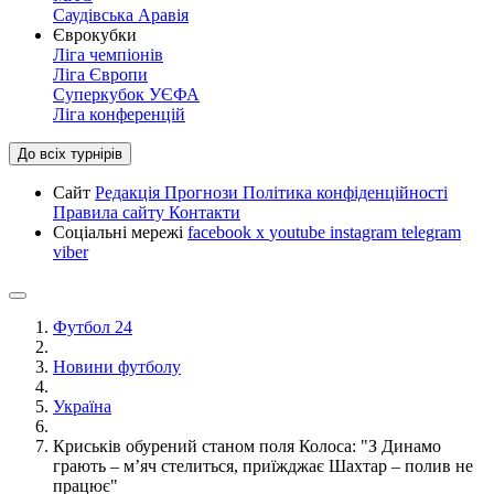
Саудівська Аравія
Єврокубки
Ліга чемпіонів
Ліга Європи
Суперкубок УЄФА
Ліга конференцій
До всіх турнірів
Сайт
Редакція
Прогнози
Політика конфіденційності
Правила сайту
Контакти
Соціальні мережі
facebook
x
youtube
instagram
telegram
viber
Футбол 24
Новини футболу
Україна
Криськів обурений станом поля Колоса: "З Динамо
грають – м’яч стелиться, приїжджає Шахтар – полив не
працює"