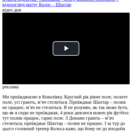
відеоогляді матчу Колос – Шахтар
відео дня
Play
Video
реклама
Ми приїжджаємо в Ковалівку. Круглий рік рівне поле, полите
поле, усі грають, м’яч стелиться. Приїжджає Шахтар – полив
не працює, м’яч не стелиться. Я не розумію, як так може бути,
що як я сюди не приїжджав, 4 роки дивлюся кожен рік футбол:
тут полив працює, гарне поле. З Динамо грають – м’яч
стелиться, приїжджає Шахтар – полив не працює. І за тур до
цього головний тренер Колоса каже, що йому не до вподоби