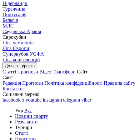
Нідерланди
Туреччина
Португалія
Бельгія
МЛС
Саудівська Аравія
Єврокубки
Ліга чемпіонів
Ліга Європи
Суперкубок УЄФА
Ліга конференцій
До всіх турнірів
Статті
Прогнози
Відео
Трансфери
Сайт
Сайт
Редакція
Прогнози
Політика конфіденційності
Правила сайту
Контакти
Соціальні мережі
facebook
x
youtube
instagram
telegram
viber
Укр
Рус
Новини спорту
Результати
Турніри
Статті
Прогнози