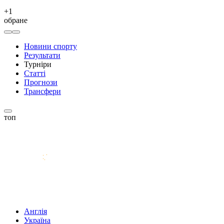
+
1
обране
Новини спорту
Результати
Турніри
Статті
Прогнози
Трансфери
топ
Англія
Україна