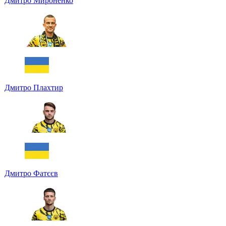
Дмитро Мироненко
Дмитро Плахтир
Дмитро Фатєєв