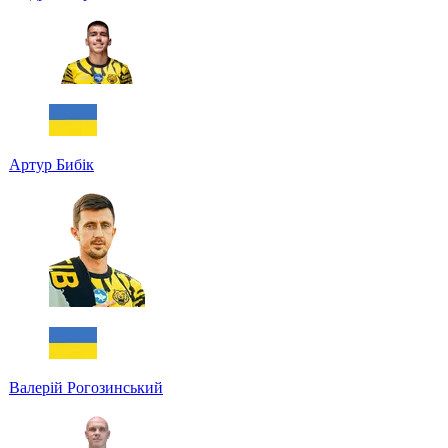
Артур Бибік
Валерій Рогозинський