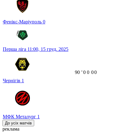
Фенікс-Маріуполь
0
Перша ліга
11:00,
15 груд. 2025
90
ʼ
0
0
0
0
Чернігів
1
МФК Металург
1
До усіх матчів
реклама