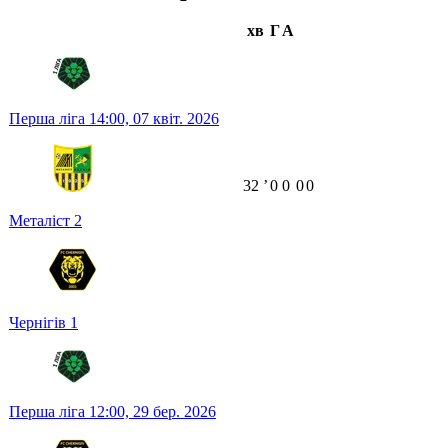
хв
Г
А
Перша ліга
14:00,
07 квіт. 2026
32
ʼ
0
0
0
0
Металіст
2
Чернігів
1
Перша ліга
12:00,
29 бер. 2026