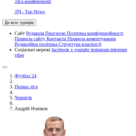
Ліга конференцій
ЛЧ - Top News
До всіх турнірів
Сайт
Редакція
Прогнози
Політика конфіденційності
Правила сайту
Контакти
Правила коментування
Редакційна політика
Структура власності
Соціальні мережі
facebook
x
youtube
instagram
telegram
viber
Футбол 24
Перша ліга
Чернігів
Андрій Новіков