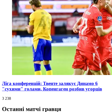
Ліга конференцій: Твенте залякує Динамо 6
"сухими" голами, Копенгаген розбив угорців
3 238
Останні матчі гравця