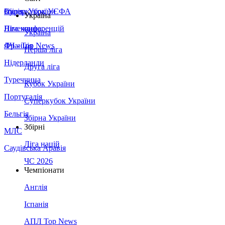
Збірна України
Італія
Суперкубок УЄФА
Україна
Німеччина
Ліга конференцій
Україна
Франція
ЛЧ - Top News
Перша ліга
Нідерланди
Друга ліга
Туреччина
Кубок України
Португалія
Суперкубок України
Бельгія
Збірна України
Збірні
МЛС
Ліга націй
Саудівська Аравія
ЧС 2026
Чемпіонати
Англія
Іспанія
АПЛ Top News