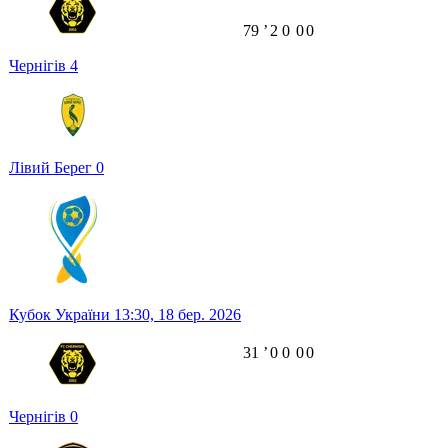
79
ʼ
2
0
0
0
Чернігів
4
Лівий Берег
0
Кубок України
13:30,
18 бер. 2026
31
ʼ
0
0
0
0
Чернігів
0