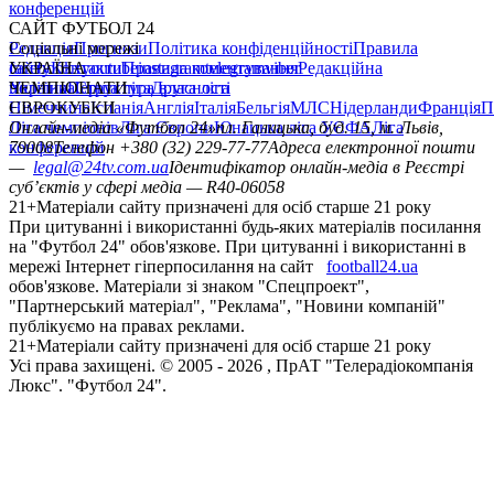
конференцій
САЙТ ФУТБОЛ 24
Редакція
Соціальні мережі
Прогнози
Політика конфіденційності
Правила
сайту
facebook
УКРАЇНА
Контакти
x
youtube
Правила коментування
instagram
telegram
viber
Редакційна
політика
Україна
ЧЕМПІОНАТИ
Перша ліга
Структура власності
Друга ліга
Німеччина
ЄВРОКУБКИ
Іспанія
Англія
Італія
Бельгія
МЛС
Нідерланди
Франція
П
Ліга чемпіонів
Онлайн-медіа «Футбол 24»
Ліга Європи
Юнацька ліга УЄФА
пл. Галицька, буд. 15, м. Львів,
Ліга
конференцій
79008
Телефон +380 (32) 229-77-77
Адреса електронної пошти
—
legal@24tv.com.ua
Ідентифікатор онлайн-медіа в Реєстрі
суб’єктів у сфері медіа — R40-06058
21+
Матеріали сайту призначені для осіб старше 21 року
При цитуванні і використанні будь-яких матеріалів посилання
на "Футбол 24" обов'язкове. При цитуванні і використанні в
мережі Інтернет гіперпосилання на сайт
football24.ua
обов'язкове. Матеріали зі знаком "Спецпроект",
"Партнерський матеріал", "Реклама", "Новини компаній"
публікуємо на правах реклами.
21+
Матеріали сайту призначені для осіб старше 21 року
Усi права захищенi. © 2005 -
2026
, ПрАТ "Телерадіокомпанія
Люкс". "Футбол 24".