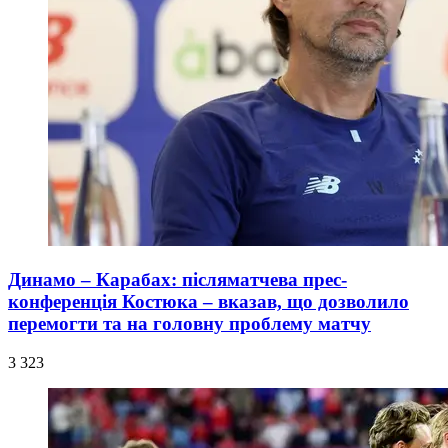
Динамо – Карабах: післяматчева прес-
конференція Костюка – вказав, що дозволило
перемогти та на головну проблему матчу
3 323