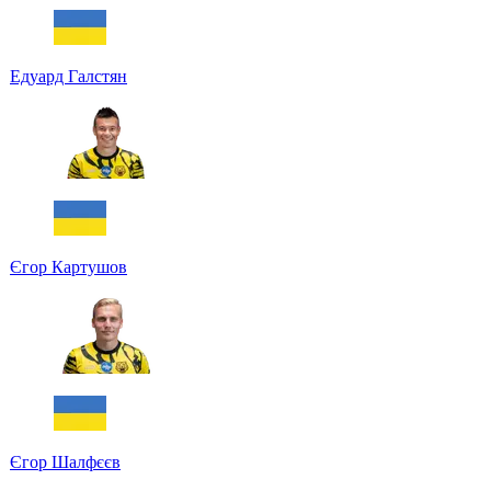
Едуард Галстян
Єгор Картушов
Єгор Шалфєєв