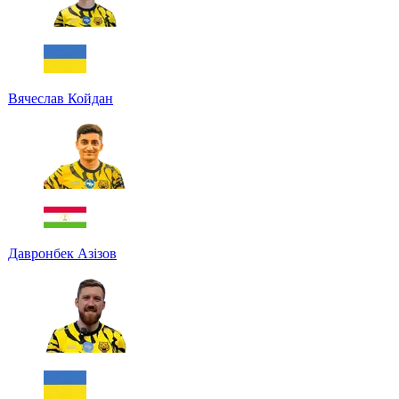
Вячеслав Койдан
Давронбек Азізов