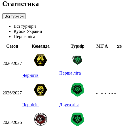
Статистика
Всі турніри
Всі турніри
Кубок України
Перша ліга
Сезон
Команда
Турнір
М
Г
А
хв
2026/2027
-
-
-
-
-
-
Перша ліга
Чернігів
2026/2027
-
-
-
-
-
-
Чернігів
Друга ліга
2025/2026
-
-
-
-
-
-