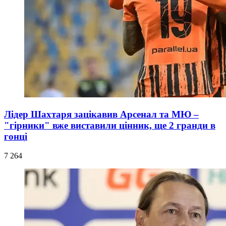
Лідер Шахтаря зацікавив Арсенал та МЮ –
"гірники" вже виставили цінник, ще 2 гранди в
гонці
7 264