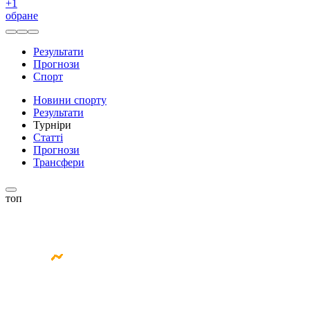
+
1
обране
Результати
Прогнози
Спорт
Новини спорту
Результати
Турніри
Статті
Прогнози
Трансфери
топ