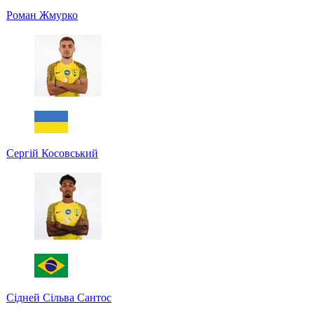
Роман Жмурко
Сергій Косовський
Сідней Сільва Сантос