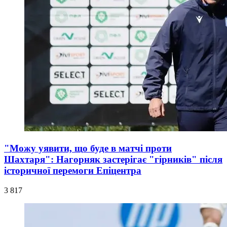
"Можу уявити, що буде в матчі проти
Шахтаря": Нагорняк застерігає "гірників" після
історичної перемоги Епіцентра
3 817