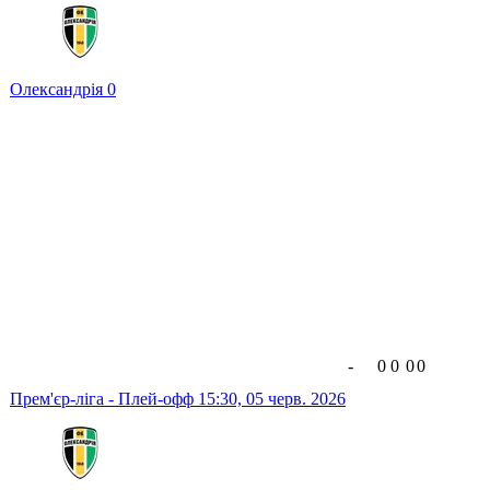
Олександрія
0
-
0
0
0
0
Прем'єр-ліга - Плей-офф
15:30,
05 черв. 2026