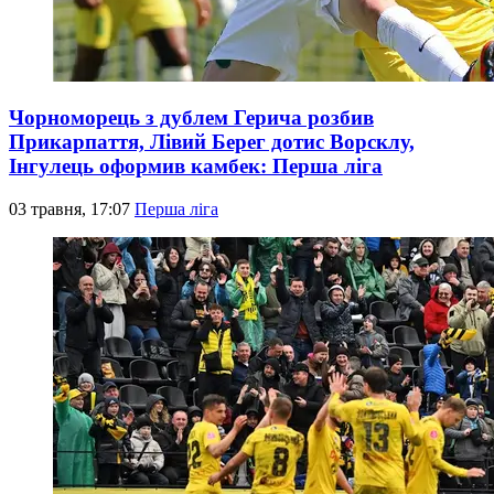
Чорноморець з дублем Герича розбив
Прикарпаття, Лівий Берег дотис Ворсклу,
Інгулець оформив камбек: Перша ліга
03 травня, 17:07
Перша ліга