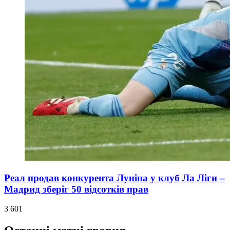
Реал продав конкурента Луніна у клуб Ла Ліги –
Мадрид зберіг 50 відсотків прав
3 601