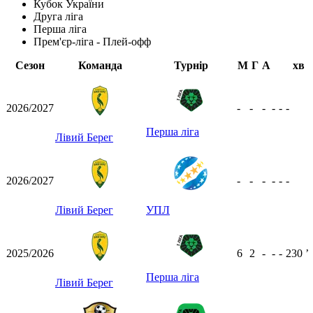
Кубок України
Друга ліга
Перша ліга
Прем'єр-ліга - Плей-офф
Сезон
Команда
Турнір
М
Г
А
хв
2026/2027
-
-
-
-
-
-
Перша ліга
Лівий Берег
2026/2027
-
-
-
-
-
-
Лівий Берег
УПЛ
2025/2026
6
2
-
-
-
230
ʼ
Перша ліга
Лівий Берег