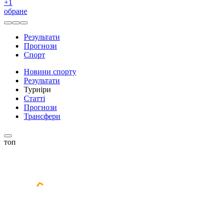
+
1
обране
Результати
Прогнози
Спорт
Новини спорту
Результати
Турніри
Статті
Прогнози
Трансфери
топ