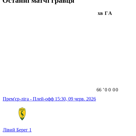
Останні матчі гравця
хв
Г
А
66
ʼ
0
0
0
0
Прем'єр-ліга - Плей-офф
15:30,
09 черв. 2026
Лівий Берег
1