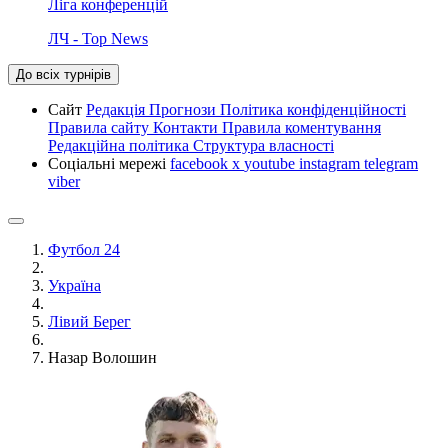
Ліга конференцій
ЛЧ - Top News
До всіх турнірів
Сайт
Редакція
Прогнози
Політика конфіденційності
Правила сайту
Контакти
Правила коментування
Редакційна політика
Структура власності
Соціальні мережі
facebook
x
youtube
instagram
telegram
viber
Футбол 24
Україна
Лівий Берег
Назар Волошин