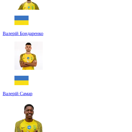
Валерій Бондаренко
Валерій Самар