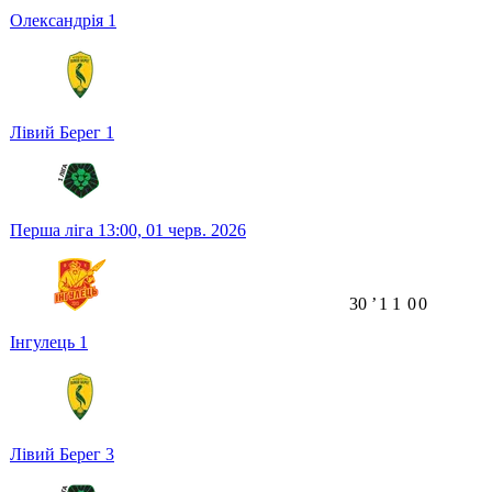
Олександрія
1
Лівий Берег
1
Перша ліга
13:00,
01 черв. 2026
30
ʼ
1
1
0
0
Інгулець
1
Лівий Берег
3