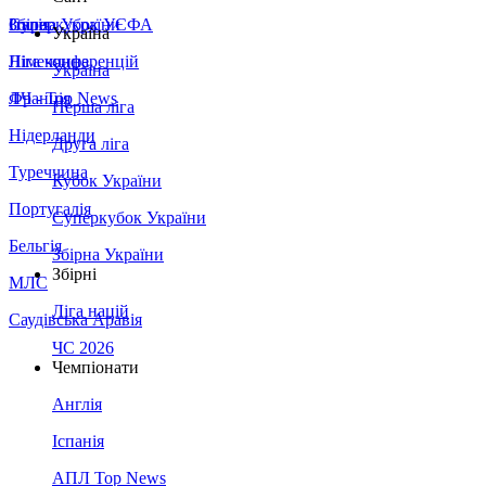
Збірна України
Італія
Суперкубок УЄФА
Україна
Німеччина
Ліга конференцій
Україна
Франція
ЛЧ - Top News
Перша ліга
Нідерланди
Друга ліга
Туреччина
Кубок України
Португалія
Суперкубок України
Бельгія
Збірна України
Збірні
МЛС
Ліга націй
Саудівська Аравія
ЧС 2026
Чемпіонати
Англія
Іспанія
АПЛ Top News