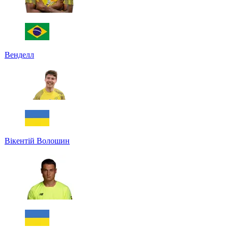
Венделл
Вікентій Волошин