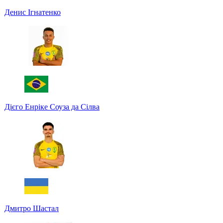
Денис Ігнатенко
Дієго Енріке Соуза да Сілва
Дмитро Шастал