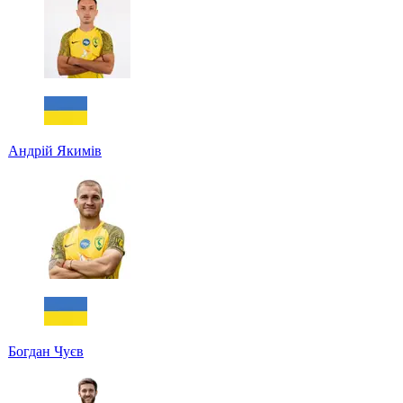
Андрій Якимів
Богдан Чуєв