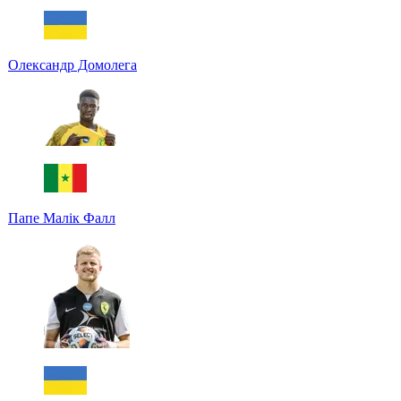
Олександр Домолега
Папе Малік Фалл