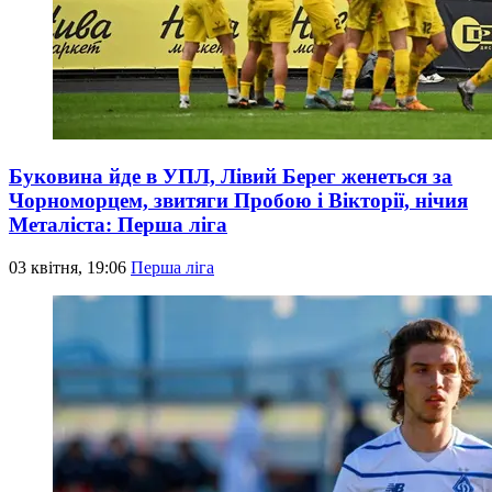
Буковина йде в УПЛ, Лівий Берег женеться за
Чорноморцем, звитяги Пробою і Вікторії, нічия
Металіста: Перша ліга
03 квітня, 19:06
Перша ліга