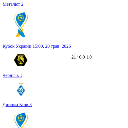
Металіст
2
Кубок України
15:00,
20 трав. 2026
21
ʼ
0
0
1
0
Чернігів
1
Динамо Київ
3