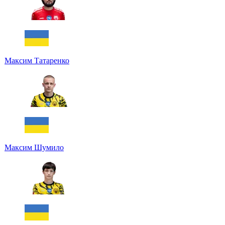
Максим Татаренко
Максим Шумило