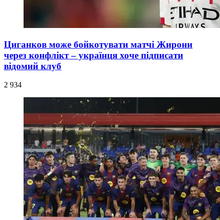
Циганков може бойкотувати матчі Жирони
через конфлікт – українця хоче підписати
відомий клуб
2 934