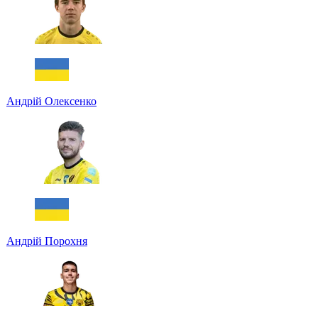
Андрій Олексенко
Андрій Порохня