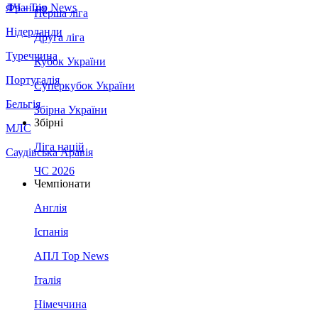
Франція
ЛЧ - Top News
Перша ліга
Нідерланди
Друга ліга
Туреччина
Кубок України
Португалія
Суперкубок України
Бельгія
Збірна України
Збірні
МЛС
Ліга націй
Саудівська Аравія
ЧС 2026
Чемпіонати
Англія
Іспанія
АПЛ Top News
Італія
Німеччина