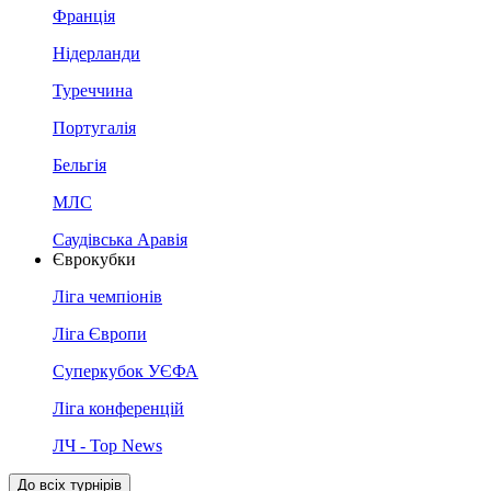
Франція
Нідерланди
Туреччина
Португалія
Бельгія
МЛС
Саудівська Аравія
Єврокубки
Ліга чемпіонів
Ліга Європи
Суперкубок УЄФА
Ліга конференцій
ЛЧ - Top News
До всіх турнірів