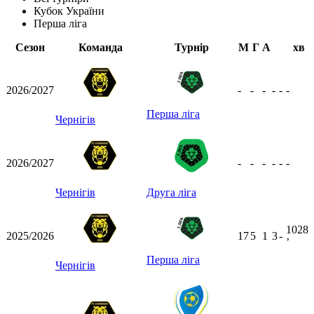
Кубок України
Перша ліга
Сезон
Команда
Турнір
М
Г
А
хв
2026/2027
-
-
-
-
-
-
Перша ліга
Чернігів
2026/2027
-
-
-
-
-
-
Чернігів
Друга ліга
1028
2025/2026
17
5
1
3
-
ʼ
Перша ліга
Чернігів