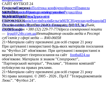
САЙТ ФУТБОЛ 24
Редакція
Соціальні мережі
Прогнози
Політика конфіденційності
Правила
сайту
facebook
УКРАЇНА
Контакти
x
youtube
Правила коментування
instagram
telegram
viber
Редакційна
політика
Україна
ЧЕМПІОНАТИ
Перша ліга
Структура власності
Друга ліга
Німеччина
ЄВРОКУБКИ
Іспанія
Англія
Італія
Бельгія
МЛС
Нідерланди
Франція
П
Ліга чемпіонів
Онлайн-медіа «Футбол 24»
Ліга Європи
Юнацька ліга УЄФА
пл. Галицька, буд. 15, м. Львів,
Ліга
конференцій
79008
Телефон +380 (32) 229-77-77
Адреса електронної пошти
—
legal@24tv.com.ua
Ідентифікатор онлайн-медіа в Реєстрі
суб’єктів у сфері медіа — R40-06058
21+
Матеріали сайту призначені для осіб старше 21 року
При цитуванні і використанні будь-яких матеріалів посилання
на "Футбол 24" обов'язкове. При цитуванні і використанні в
мережі Інтернет гіперпосилання на сайт
football24.ua
обов'язкове. Матеріали зі знаком "Спецпроект",
"Партнерський матеріал", "Реклама", "Новини компаній"
публікуємо на правах реклами.
21+
Матеріали сайту призначені для осіб старше 21 року
Усi права захищенi. © 2005 -
2026
, ПрАТ "Телерадіокомпанія
Люкс". "Футбол 24".