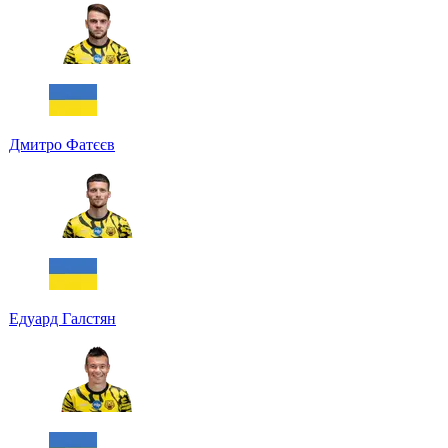
Дмитро Фатєєв
Едуард Галстян