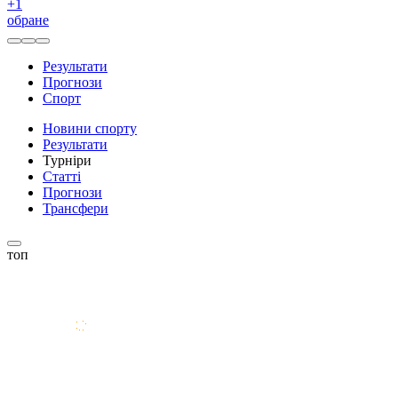
+
1
обране
Результати
Прогнози
Спорт
Новини спорту
Результати
Турніри
Статті
Прогнози
Трансфери
топ