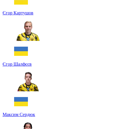
Єгор Картушов
Єгор Шалфєєв
Максим Сердюк