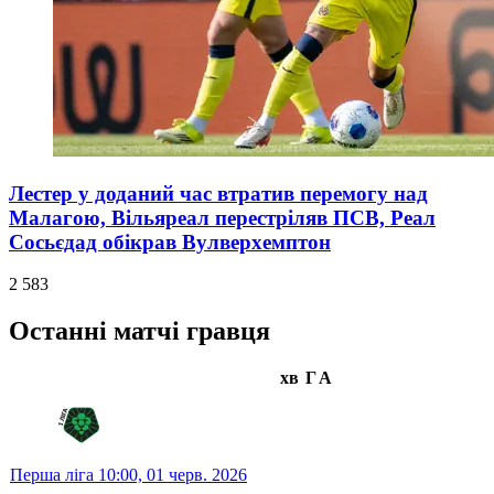
Лестер у доданий час втратив перемогу над
Малагою, Вільяреал перестріляв ПСВ, Реал
Сосьєдад обікрав Вулверхемптон
2 583
Останні матчі гравця
хв
Г
А
Перша ліга
10:00,
01 черв. 2026