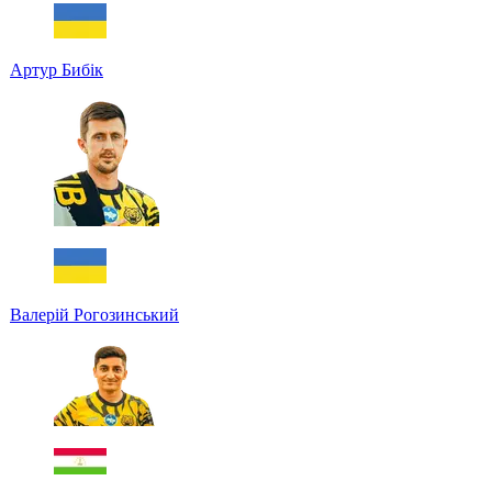
Артур Бибік
Валерій Рогозинський