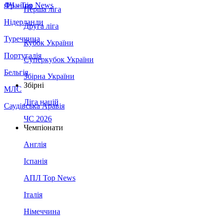
Франція
ЛЧ - Top News
Перша ліга
Нідерланди
Друга ліга
Туреччина
Кубок України
Португалія
Суперкубок України
Бельгія
Збірна України
Збірні
МЛС
Ліга націй
Саудівська Аравія
ЧС 2026
Чемпіонати
Англія
Іспанія
АПЛ Top News
Італія
Німеччина