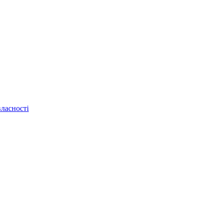
ласності