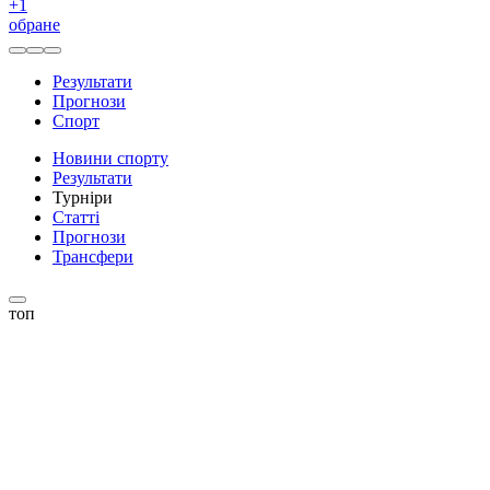
+
1
обране
Результати
Прогнози
Спорт
Новини спорту
Результати
Турніри
Статті
Прогнози
Трансфери
топ