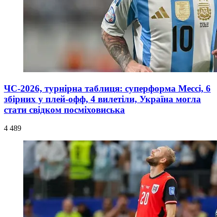
ЧС-2026, турнірна таблиця: суперформа Мессі, 6
збірних у плей-офф, 4 вилетіли, Україна могла
стати свідком посміховиська
4 489