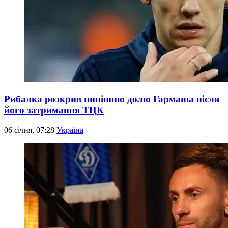
Рибалка розкрив нинішню долю Гармаша після
його затримання ТЦК
06 січня, 07:28
Україна