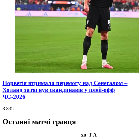
Норвегія втримала перемогу над Сенегалом –
Холанд затягнув скандинавів у плей-офф
ЧС-2026
3 835
Останні матчі гравця
хв
Г
А