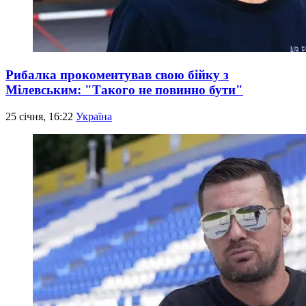
Рибалка прокоментував свою бійку з
Мілевським: "Такого не повинно бути"
25 січня, 16:22
Україна