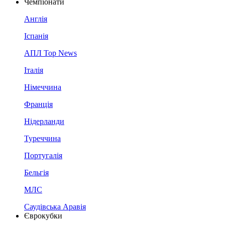
Чемпіонати
Англія
Іспанія
АПЛ Top News
Італія
Німеччина
Франція
Нідерланди
Туреччина
Португалія
Бельгія
МЛС
Саудівська Аравія
Єврокубки