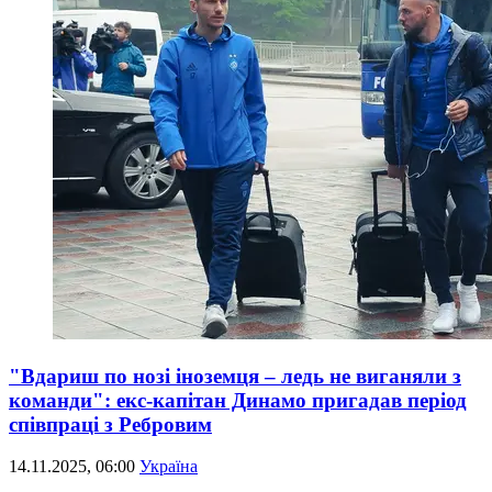
"Вдариш по нозі іноземця – ледь не виганяли з
команди": екс-капітан Динамо пригадав період
співпраці з Ребровим
14.11.2025, 06:00
Україна