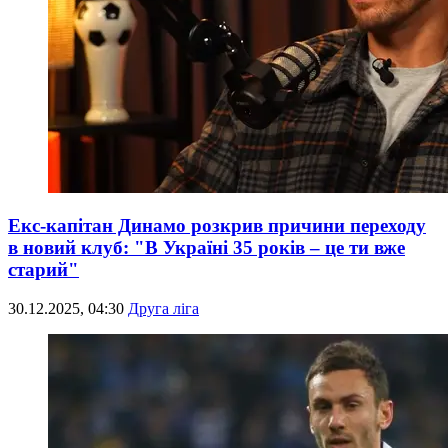
Екс-капітан Динамо розкрив причини переходу
в новий клуб: "В Україні 35 років – це ти вже
старий"
30.12.2025, 04:30
Друга ліга