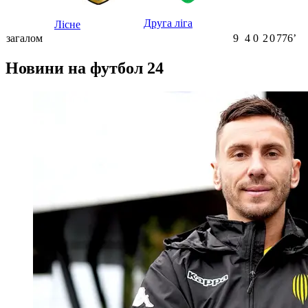
Друга ліга
Лісне
загалом
9
4
0
2
0
776ʼ
Новини на футбол 24