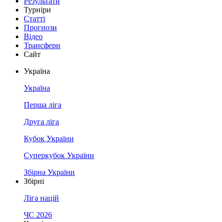
Результати
Турніри
Статті
Прогнози
Відео
Трансфери
Сайт
Україна
Україна
Перша ліга
Друга ліга
Кубок України
Суперкубок України
Збірна України
Збірні
Ліга націй
ЧС 2026