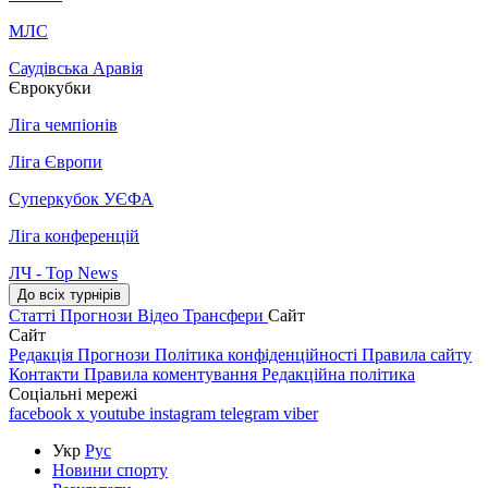
МЛС
Саудівська Аравія
Єврокубки
Ліга чемпіонів
Ліга Європи
Суперкубок УЄФА
Ліга конференцій
ЛЧ - Top News
До всіх турнірів
Статті
Прогнози
Відео
Трансфери
Сайт
Сайт
Редакція
Прогнози
Політика конфіденційності
Правила сайту
Контакти
Правила коментування
Редакційна політика
Соціальні мережі
facebook
x
youtube
instagram
telegram
viber
Укр
Рус
Новини спорту