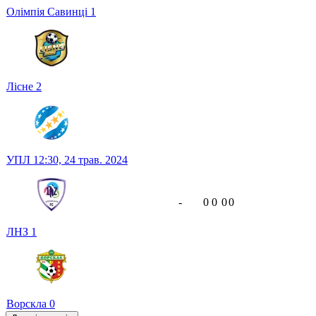
Олімпія Савинці
1
Лісне
2
УПЛ
12:30,
24 трав. 2024
-
0
0
0
0
ЛНЗ
1
Ворскла
0