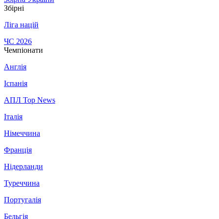
Збірні
Ліга націй
ЧС 2026
Чемпіонати
Англія
Іспанія
АПЛ Top News
Італія
Німеччина
Франція
Нідерланди
Туреччина
Португалія
Бельгія