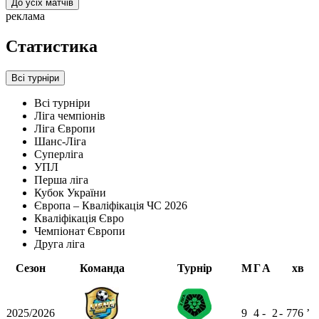
До усіх матчів
реклама
Статистика
Всі турніри
Всі турніри
Ліга чемпіонів
Ліга Європи
Шанс-Ліга
Суперліга
УПЛ
Перша ліга
Кубок України
Європа – Кваліфікація ЧС 2026
Кваліфікація Євро
Чемпіонат Європи
Друга ліга
Сезон
Команда
Турнір
М
Г
А
хв
2025/2026
9
4
-
2
-
776
ʼ