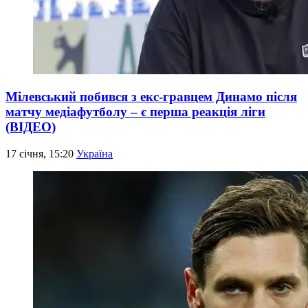
Мілевський побився з екс-гравцем Динамо після
матчу медіафутболу – є перша реакція ліги
(ВІДЕО)
17 січня, 15:20
Україна