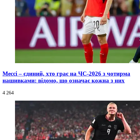
Мессі – єдиний, хто грає на ЧС-2026 з чотирма
нашивками: відомо, що означає кожна з них
4 264