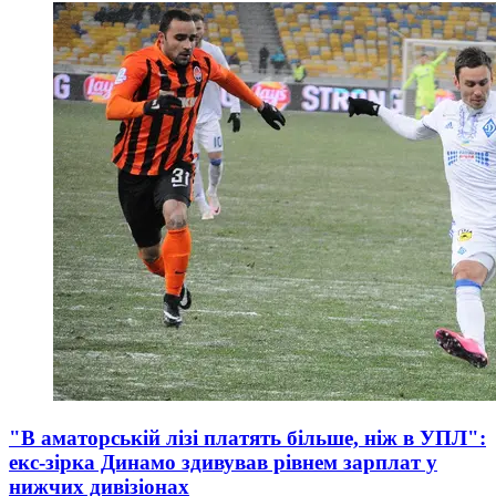
"В аматорській лізі платять більше, ніж в УПЛ":
екс-зірка Динамо здивував рівнем зарплат у
нижчих дивізіонах