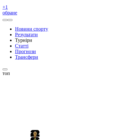
+
1
обране
Новини спорту
Результати
Турніри
Статті
Прогнози
Трансфери
топ