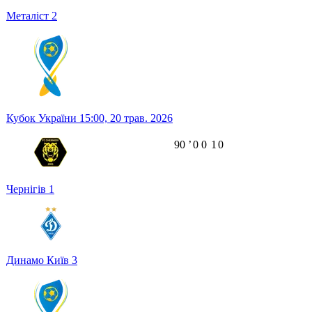
Металіст
2
Кубок України
15:00,
20 трав. 2026
90
ʼ
0
0
1
0
Чернігів
1
Динамо Київ
3