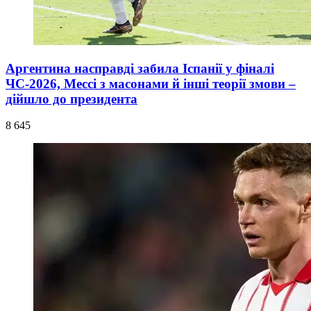
Аргентина насправді забила Іспанії у фіналі
ЧС-2026, Мессі з масонами й інші теорії змови –
дійшло до президента
8 645