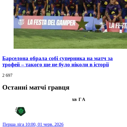
Барселона обрала собі суперника на матч за
трофей – такого ще не було ніколи в історії
2 697
Останні матчі гравця
хв
Г
А
Перша ліга
10:00,
01 черв. 2026