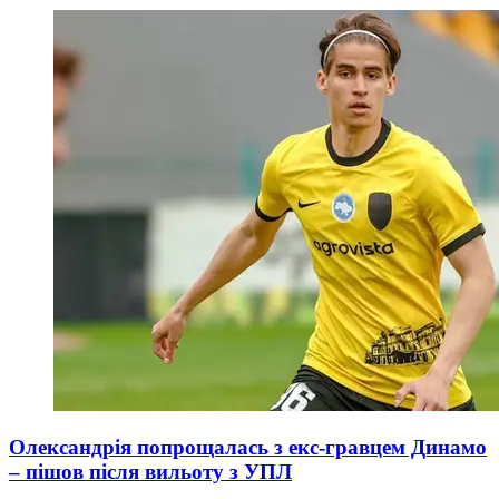
Олександрія попрощалась з екс-гравцем Динамо
– пішов після вильоту з УПЛ