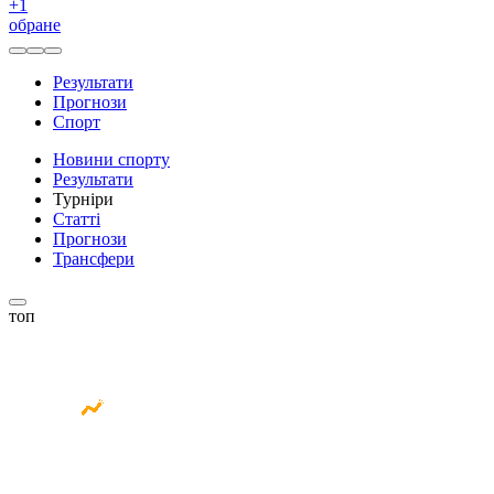
+
1
обране
Результати
Прогнози
Спорт
Новини спорту
Результати
Турніри
Статті
Прогнози
Трансфери
топ