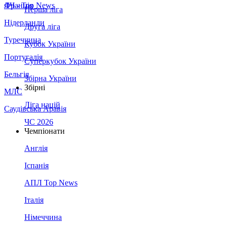
Франція
ЛЧ - Top News
Перша ліга
Нідерланди
Друга ліга
Туреччина
Кубок України
Португалія
Суперкубок України
Бельгія
Збірна України
Збірні
МЛС
Ліга націй
Саудівська Аравія
ЧС 2026
Чемпіонати
Англія
Іспанія
АПЛ Top News
Італія
Німеччина