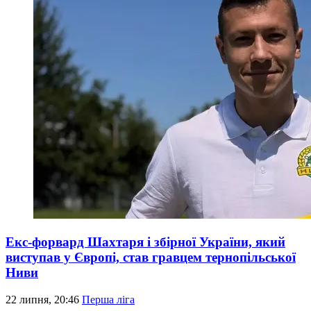
Екс-форвард Шахтаря і збірної України, який
виступав у Європі, став гравцем тернопільської
Ниви
22 липня, 20:46
Перша ліга