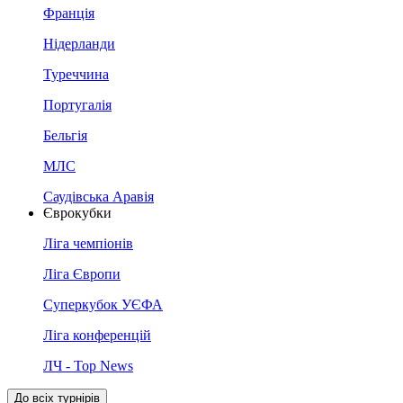
Франція
Нідерланди
Туреччина
Португалія
Бельгія
МЛС
Саудівська Аравія
Єврокубки
Ліга чемпіонів
Ліга Європи
Суперкубок УЄФА
Ліга конференцій
ЛЧ - Top News
До всіх турнірів