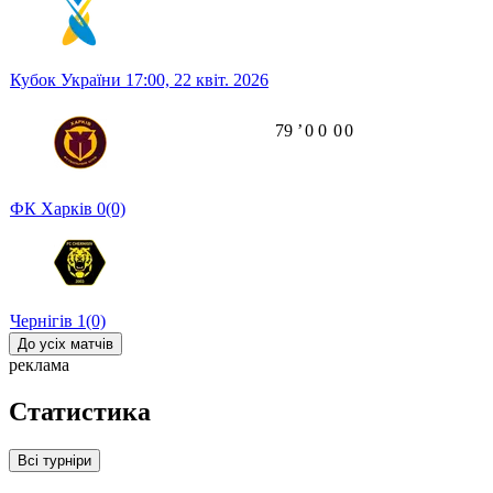
Кубок України
17:00,
22 квіт. 2026
79
ʼ
0
0
0
0
ФК Харків
0
(0)
Чернігів
1
(0)
До усіх матчів
реклама
Статистика
Всі турніри