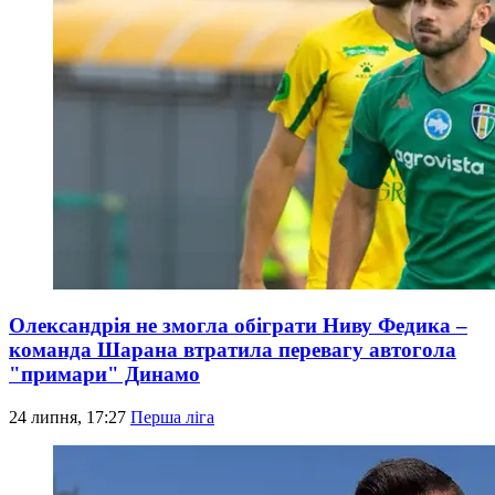
Олександрія не змогла обіграти Ниву Федика –
команда Шарана втратила перевагу автогола
"примари" Динамо
24 липня, 17:27
Перша ліга