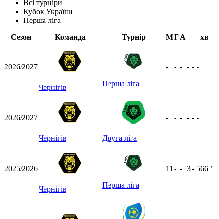
Всі турніри
Кубок України
Перша ліга
Сезон
Команда
Турнір
М
Г
А
хв
2026/2027
-
-
-
-
-
-
Перша ліга
Чернігів
2026/2027
-
-
-
-
-
-
Чернігів
Друга ліга
2025/2026
11
-
-
3
-
566
ʼ
Перша ліга
Чернігів