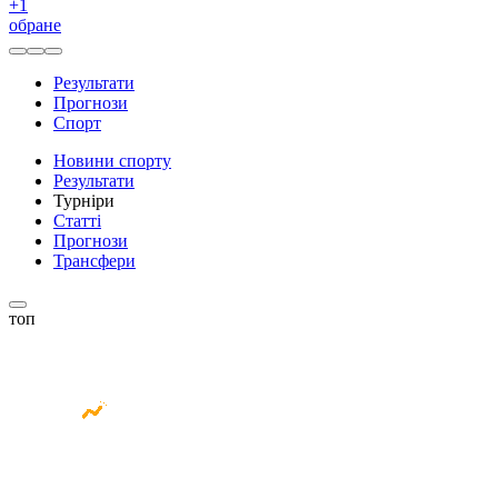
+
1
обране
Результати
Прогнози
Спорт
Новини спорту
Результати
Турніри
Статті
Прогнози
Трансфери
топ