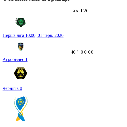
хв
Г
А
Перша ліга
10:00,
01 черв. 2026
40
ʼ
0
0
0
0
Агробізнес
1
Чернігів
0