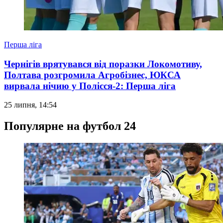
Перша ліга
Чернігів врятувався від поразки Локомотиву,
Полтава розгромила Агробізнес, ЮКСА
вирвала нічию у Полісся-2: Перша ліга
25 липня, 14:54
Популярне на футбол 24