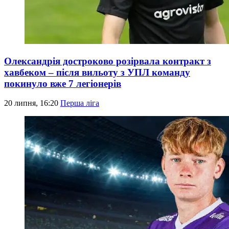
Олександрія достроково розірвала контракт з
хавбеком – після вильоту з УПЛ команду
покинуло вже 7 легіонерів
20 липня, 16:20
Перша ліга