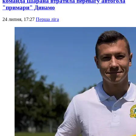
команда Шарана втратила перевагу автогола
"примари" Динамо
24 липня, 17:27
Перша ліга