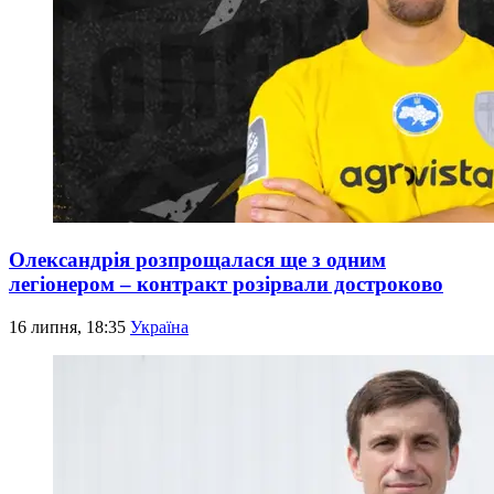
Олександрія розпрощалася ще з одним
легіонером – контракт розірвали достроково
16 липня, 18:35
Україна