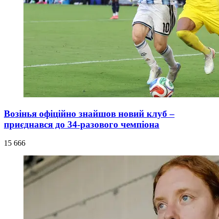
Возінья офіційно знайшов новий клуб –
приєднався до 34-разового чемпіона
15 666