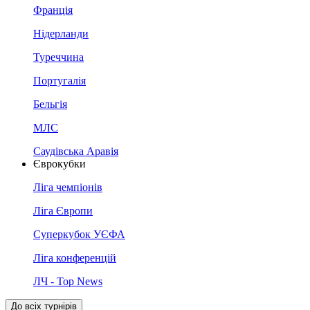
Франція
Нідерланди
Туреччина
Португалія
Бельгія
МЛС
Саудівська Аравія
Єврокубки
Ліга чемпіонів
Ліга Європи
Суперкубок УЄФА
Ліга конференцій
ЛЧ - Top News
До всіх турнірів