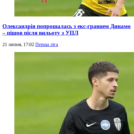
Олександрія попрощалась з екс-гравцем Динамо
– пішов після вильоту з УПЛ
21 липня, 17:02
Перша ліга