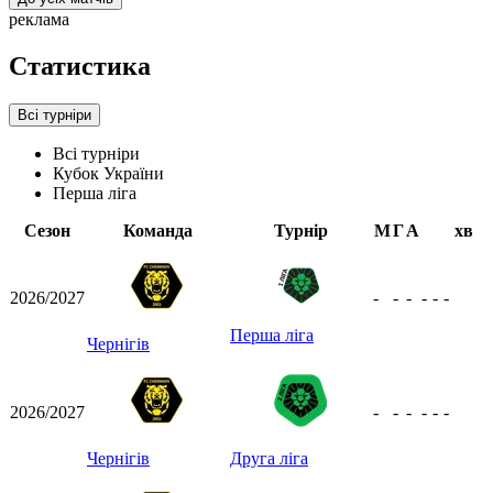
реклама
Статистика
Всі турніри
Всі турніри
Кубок України
Перша ліга
Сезон
Команда
Турнір
М
Г
А
хв
2026/2027
-
-
-
-
-
-
Перша ліга
Чернігів
2026/2027
-
-
-
-
-
-
Чернігів
Друга ліга