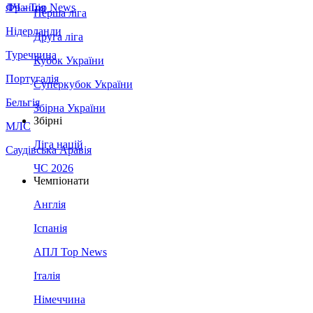
Франція
ЛЧ - Top News
Перша ліга
Нідерланди
Друга ліга
Туреччина
Кубок України
Португалія
Суперкубок України
Бельгія
Збірна України
Збірні
МЛС
Ліга націй
Саудівська Аравія
ЧС 2026
Чемпіонати
Англія
Іспанія
АПЛ Top News
Італія
Німеччина