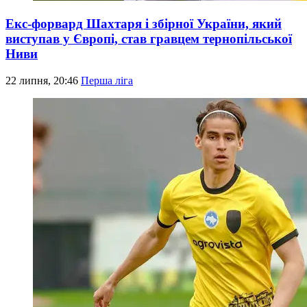
Екс-форвард Шахтаря і збірної України, який
виступав у Європі, став гравцем тернопільської
Ниви
22 липня, 20:46
Перша ліга