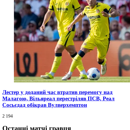
Лестер у доданий час втратив перемогу над
Малагою, Вільяреал перестріляв ПСВ, Реал
Сосьєдад обікрав Вулверхемптон
2 194
Останні матчі гравця