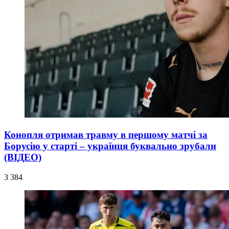
Конопля отримав травму в першому матчі за
Борусію у старті – українця буквально зрубали
(ВІДЕО)
3 384