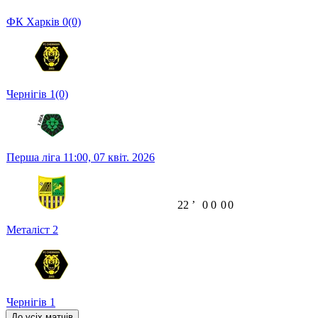
ФК Харків
0
(0)
Чернігів
1
(0)
Перша ліга
11:00,
07 квіт. 2026
22
ʼ
0
0
0
0
Металіст
2
Чернігів
1
До усіх матчів