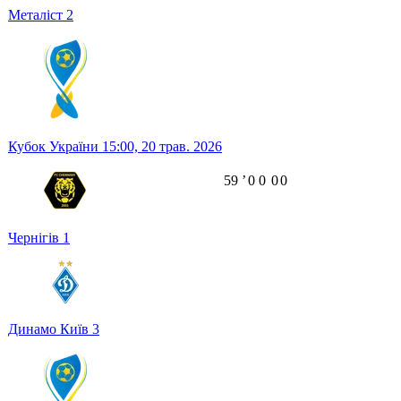
Металіст
2
Кубок України
15:00,
20 трав. 2026
59
ʼ
0
0
0
0
Чернігів
1
Динамо Київ
3