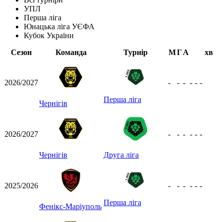
УПЛ
Перша ліга
Юнацька ліга УЄФА
Кубок України
Сезон
Команда
Турнір
М
Г
А
хв
2026/2027
-
-
-
-
-
-
Перша ліга
Чернігів
2026/2027
-
-
-
-
-
-
Чернігів
Друга ліга
2025/2026
-
-
-
-
-
-
Перша ліга
Фенікс-Маріуполь