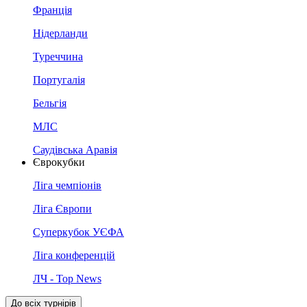
Франція
Нідерланди
Туреччина
Португалія
Бельгія
МЛС
Саудівська Аравія
Єврокубки
Ліга чемпіонів
Ліга Європи
Суперкубок УЄФА
Ліга конференцій
ЛЧ - Top News
До всіх турнірів