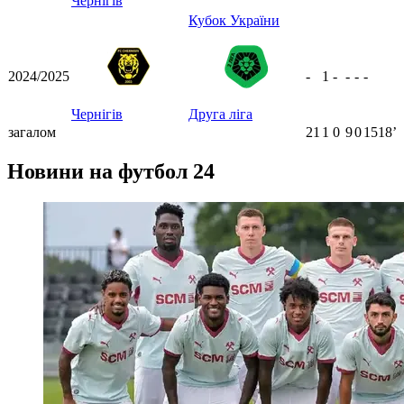
Чернігів
Кубок України
2024/2025
-
1
-
-
-
-
Чернігів
Друга ліга
загалом
21
1
0
9
0
1518ʼ
Новини на футбол 24