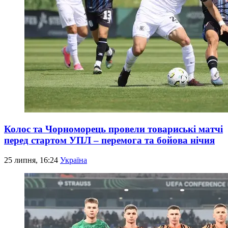
Колос та Чорноморець провели товариські матчі
перед стартом УПЛ – перемога та бойова нічия
25 липня, 16:24
Україна