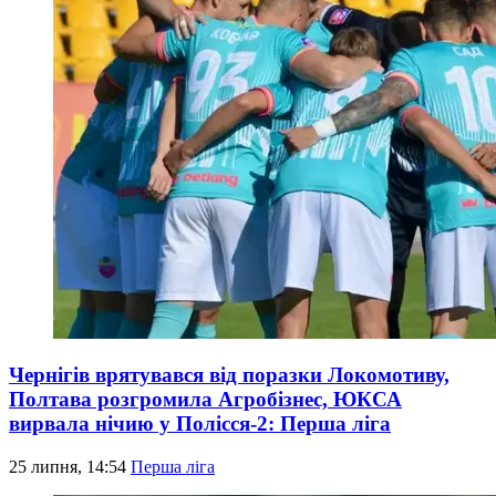
Чернігів врятувався від поразки Локомотиву,
Полтава розгромила Агробізнес, ЮКСА
вирвала нічию у Полісся-2: Перша ліга
25 липня, 14:54
Перша ліга