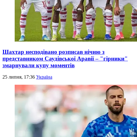
Шахтар несподівано розписав нічию з
представником Саудівської Аравії – "гірники"
змарнували купу моментів
25 липня, 17:36
Україна