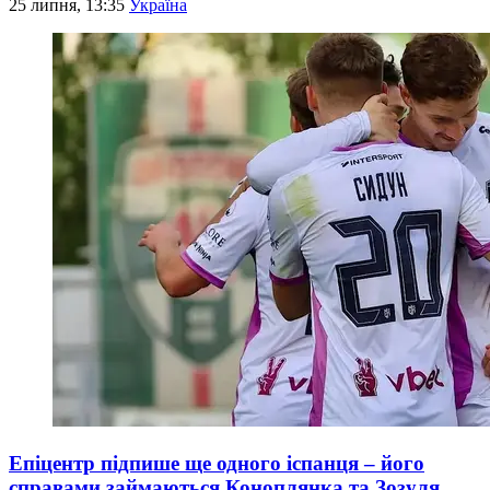
25 липня, 13:35
Україна
Епіцентр підпише ще одного іспанця – його
справами займаються Коноплянка та Зозуля