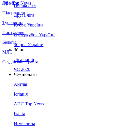
Франція
ЛЧ - Top News
Перша ліга
Нідерланди
Друга ліга
Туреччина
Кубок України
Португалія
Суперкубок України
Бельгія
Збірна України
Збірні
МЛС
Ліга націй
Саудівська Аравія
ЧС 2026
Чемпіонати
Англія
Іспанія
АПЛ Top News
Італія
Німеччина