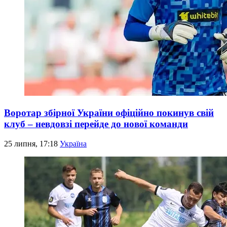
Воротар збірної України офіційно покинув свій
клуб – невдовзі перейде до нової команди
25 липня, 17:18
Україна