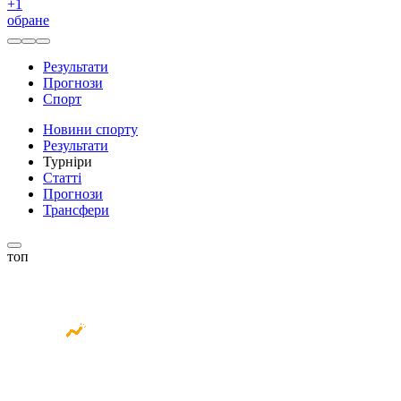
+
1
обране
Результати
Прогнози
Спорт
Новини спорту
Результати
Турніри
Статті
Прогнози
Трансфери
топ