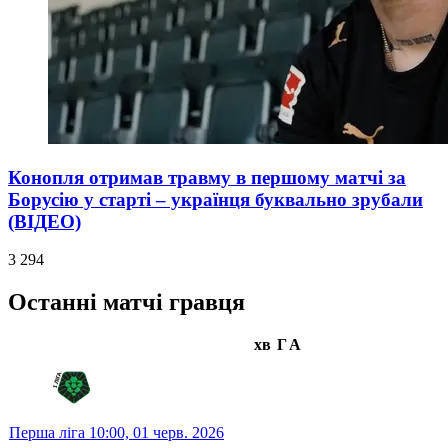
Конопля отримав травму в першому матчі за
Борусію у старті – українця буквально зрубали
(ВІДЕО)
3 294
Останні матчі гравця
хв
Г
А
Перша ліга
10:00,
01 черв. 2026