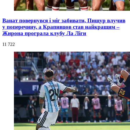
Ванат повернувся і міг забивати, Пищур влучив
у поперечину, а Крапивцов став найкращим –
Жирона програла клубу Ла Ліги
11 722