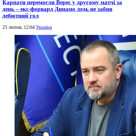
Карпати перемогли Верес у другому матчі за
день – екс-форвард Динамо ледь не забив
дебютний гол
25 липня, 12:04
Україна