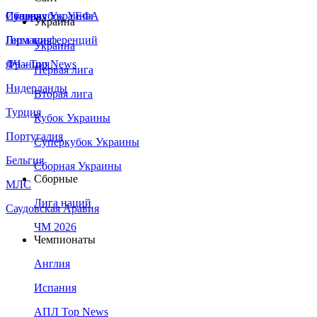
Сборная Украины
Италия
Суперкубок УЕФА
Украина
Германия
Лига конференций
Украина
Франция
ЛЧ - Top News
Первая лига
Нидерланды
Вторая лига
Турция
Кубок Украины
Португалия
Суперкубок Украины
Бельгия
Сборная Украины
Сборные
МЛС
Лига наций
Саудовская Аравия
ЧМ 2026
Чемпионаты
Англия
Испания
АПЛ Top News