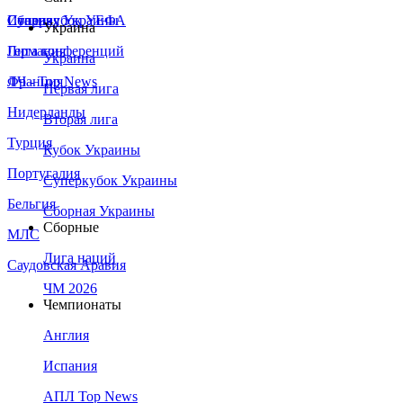
Сборная Украины
Италия
Суперкубок УЕФА
Украина
Германия
Лига конференций
Украина
Франция
ЛЧ - Top News
Первая лига
Нидерланды
Вторая лига
Турция
Кубок Украины
Португалия
Суперкубок Украины
Бельгия
Сборная Украины
Сборные
МЛС
Лига наций
Саудовская Аравия
ЧМ 2026
Чемпионаты
Англия
Испания
АПЛ Top News