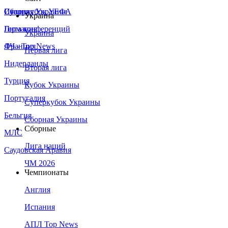
Сборная Украины
Италия
Суперкубок УЕФА
Украина
Германия
Лига конференций
Украина
Франция
ЛЧ - Top News
Первая лига
Нидерланды
Вторая лига
Турция
Кубок Украины
Португалия
Суперкубок Украины
Бельгия
Сборная Украины
Сборные
МЛС
Лига наций
Саудовская Аравия
ЧМ 2026
Чемпионаты
Англия
Испания
АПЛ Top News