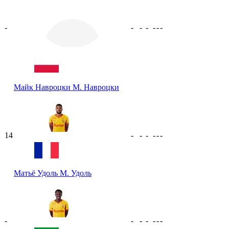
-
-
-
-
-
-
-
Майк Навроцки
М. Навроцки
14
-
-
-
-
-
-
Матьё Удоль
М. Удоль
-
-
-
-
-
-
-