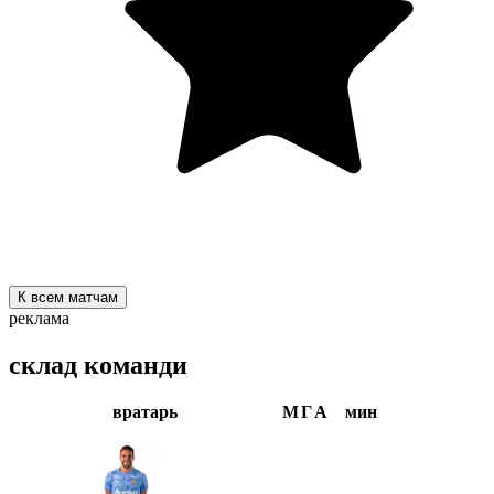
К всем матчам
реклама
склад команди
вратарь
М
Г
А
мин