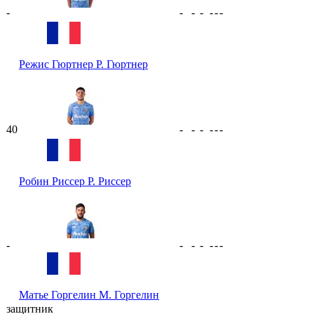
-
-
-
-
-
-
-
Режис Гюртнер
Р. Гюртнер
40
-
-
-
-
-
-
Робин Риссер
Р. Риссер
-
-
-
-
-
-
-
Матье Горгелин
М. Горгелин
защитник