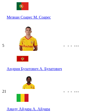
Мезиан Соарес
М. Соарес
5
-
-
-
-
-
-
Андрия Булатович
А. Булатович
21
-
-
-
-
-
-
Амаду Айдара
А. Айдара