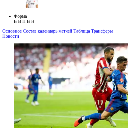
Форма
В
В
П
В
Н
Основное
Состав
календарь матчей
Таблица
Трансферы
Новости