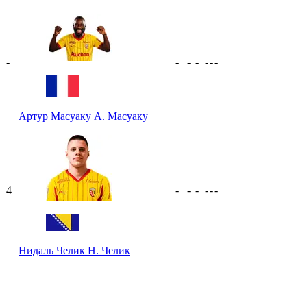
-
-
-
-
-
-
-
Артур Масуаку
А. Масуаку
4
-
-
-
-
-
-
Нидаль Челик
Н. Челик