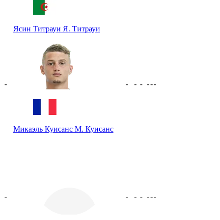
Ясин Титрауи
Я. Титрауи
-
-
-
-
-
-
-
Микаэль Куисанс
М. Куисанс
-
-
-
-
-
-
-