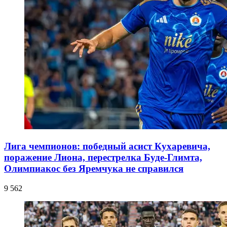
Лига чемпионов: победный асист Кухаревича,
поражение Лиона, перестрелка Буде-Глимта,
Олимпиакос без Яремчука не справился
9 562