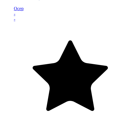
Осер
-
-