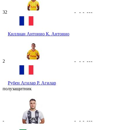
32
-
-
-
-
-
-
Киллиан Антонио
К. Антонио
2
-
-
-
-
-
-
Рубен Агилар
Р. Агилар
полузащитник
-
-
-
-
-
-
-