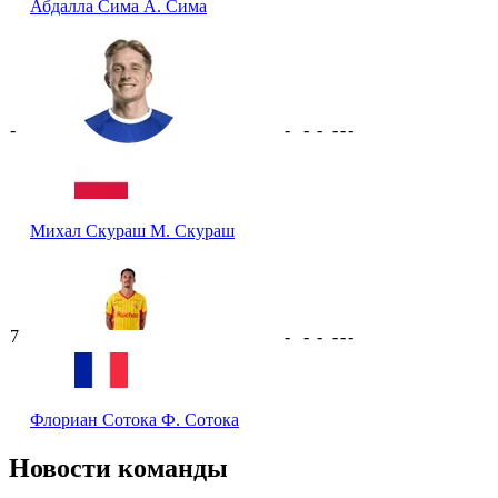
Абдалла Сима
А. Сима
-
-
-
-
-
-
-
Михал Скураш
М. Скураш
7
-
-
-
-
-
-
Флориан Сотока
Ф. Сотока
Новости команды