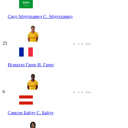
Сауд Абдулхамид
С. Абдулхамид
25
-
-
-
-
-
-
Исмаэло Ганю
И. Ганю
6
-
-
-
-
-
-
Самсон Байду
С. Байду