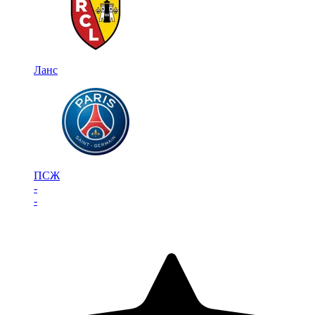
Ланс
ПСЖ
-
-