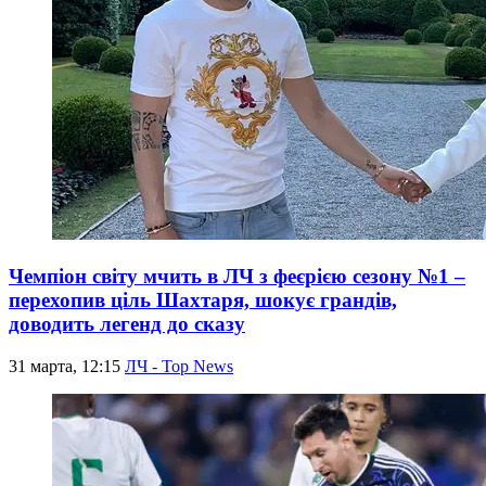
Чемпіон світу мчить в ЛЧ з феєрією сезону №1 –
перехопив ціль Шахтаря, шокує грандів,
доводить легенд до сказу
31 марта, 12:15
ЛЧ - Top News