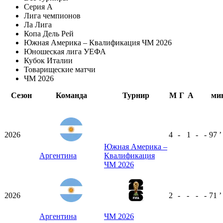
Серия А
Лига чемпионов
Ла Лига
Копа Дель Рей
Южная Америка – Квалификация ЧМ 2026
Юношеская лига УЕФА
Кубок Италии
Товарищеские матчи
ЧМ 2026
Сезон
Команда
Турнир
М
Г
А
ми
2026
4
-
1
-
-
97
ʼ
Южная Америка –
Аргентина
Квалификация
ЧМ 2026
2026
2
-
-
-
-
71
ʼ
Аргентина
ЧМ 2026