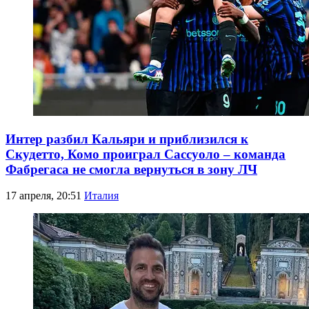
Интер разбил Кальяри и приблизился к
Скудетто, Комо проиграл Сассуоло – команда
Фабрегаса не смогла вернуться в зону ЛЧ
17 апреля, 20:51
Италия