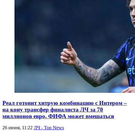
Реал готовит хитрую комбинацию с Интером –
на кону трансфер финалиста ЛЧ за 70
миллионов евро, ФИФА может вмешаться
26 июня, 11:22
ЛЧ - Top News