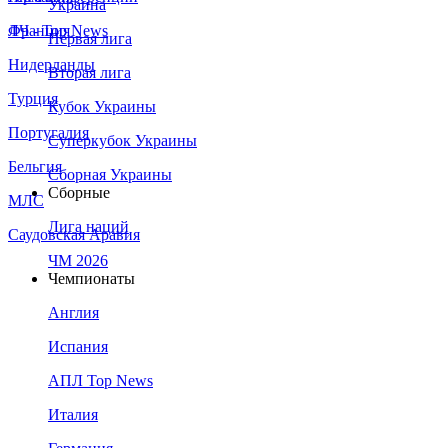
Украина
Франция
ЛЧ - Top News
Первая лига
Нидерланды
Вторая лига
Турция
Кубок Украины
Португалия
Суперкубок Украины
Бельгия
Сборная Украины
Сборные
МЛС
Лига наций
Саудовская Аравия
ЧМ 2026
Чемпионаты
Англия
Испания
АПЛ Top News
Италия