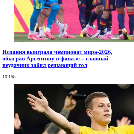
Испания выиграла чемпионат мира-2026,
обыграв Аргентину в финале – главный
неудачник забил решающий гол
10 158