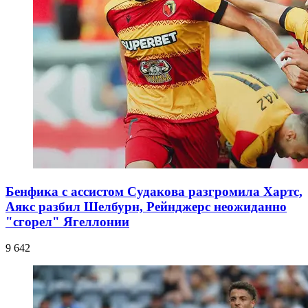
Бенфика с ассистом Судакова разгромила Хартс,
Аякс разбил Шелбурн, Рейнджерс неожиданно
"сгорел" Ягеллонии
9 642