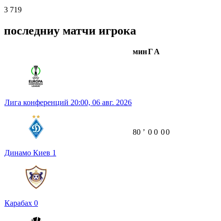
3 719
последниу матчи игрока
мин
Г
А
Лига конференций
20:00,
06 авг. 2026
80
ʼ
0
0
0
0
Динамо Киев
1
Карабах
0