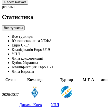
К всем матчам
реклама
Статистика
Все турниры
Все турниры
Юношеская лига УЕФА
Евро U-17
Кваліфікація Евро U19
УПЛ
Лига конференций
Кубок Украины
Квалификация Евро U21
Лига Европы
Сезон
Команда
Турнир
М
Г
А
мин
2026/2027
-
-
-
-
-
-
Динамо Киев
УПЛ