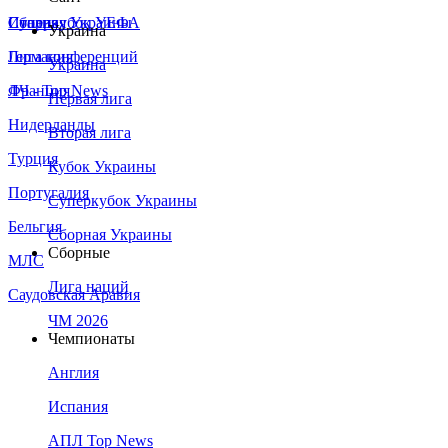
Сборная Украины
Италия
Суперкубок УЕФА
Украина
Германия
Лига конференций
Украина
Франция
ЛЧ - Top News
Первая лига
Нидерланды
Вторая лига
Турция
Кубок Украины
Португалия
Суперкубок Украины
Бельгия
Сборная Украины
Сборные
МЛС
Лига наций
Саудовская Аравия
ЧМ 2026
Чемпионаты
Англия
Испания
АПЛ Top News