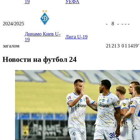
19
УЕФА
2024/2025
-
8
-
-
-
-
Динамо Киев U-
Лига U-19
19
загалом
21
21
3
0
1
1419ʼ
Новости на футбол 24