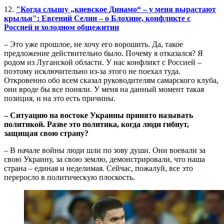
12.
"Когда слышу „киевское Динамо“ – у меня вырастают
крылья": Евгений Селин – о Блохине, конфликте с
Россией и холодном общежитии
– Это уже прошлое, не хочу его ворошить. Да, такое
предложение действительно было. Почему я отказался? Я
родом из Луганской области. У нас конфликт с Россией –
поэтому исключительно из-за этого не поехал туда.
Откровенно обо всем сказал руководителям самарского клуба,
они вроде бы все поняли. У меня на данный момент такая
позиция, и на это есть причины.
– Ситуацию на востоке Украины принято называть
политикой. Разве это политика, когда люди гибнут,
защищая свою страну?
– В начале войны люди шли по зову души. Они воевали за
свою Украину, за свою землю, демонстрировали, что наша
страна – единая и неделимая. Сейчас, пожалуй, все это
переросло в политическую плоскость.