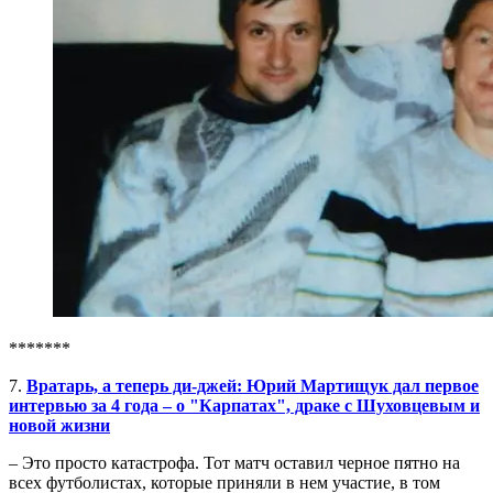
*******
7.
Вратарь, а теперь ди-джей: Юрий Мартищук дал первое
интервью за 4 года – о "Карпатах", драке с Шуховцевым и
новой жизни
– Это просто катастрофа. Тот матч оставил черное пятно на
всех футболистах, которые приняли в нем участие, в том