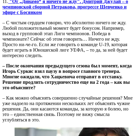
11.
"От „Динамо“ я ничего не жду". Дмитрий Джулай – о
чемпионской сборной Петракова, прогрессе Шевченко и
эфире с Босянком
– С чистым сердцем говорю, что абсолютно ничего не жду.
Любой положительный момент будет бонусом. Например,
выход в групповой этап Лиги чемпионов. Победа в
чемпионате? Сейчас об этом говорить… Ничего не жду.
Просто ни-че-го. Если же говорить о команде U-19, которая
будет играть в Юношеской лиге УЕФА, – то да, за ней будет
интересно следить.
– После окончания предыдущего сезона был момент, когда
Игорь Суркис взял паузу в вопросе главного тренера.
Многие ожидали, что Хацкевича отправят в отставку.
Решение продлить сотрудничество еще на 2 года – как вы
это объясните?
– Как можно объяснять совершенно случайные решения? Мне
уже надоело на протяжении нескольких лет объяснять чужие
решения. Да, они касаются команды, за которую я болею, но
это – единственная связь. Поэтому не вижу смысла
углубляться в это.