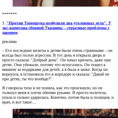
*******
3.
"Против Тимощука возбудили два уголовных дела". У
экс-капитана сборной Украины – серьезные проблемы с
законом
реклама
– Его последние визиты к детям были очень странными – он
всегда был полон агрессии. В тот день я открыла дверь и
просто сказала: "Добрый день". Он начал кричать, даже при
детях. Они убежали, потому что испугались. Он пошел к
машине за подарками для детей, а я была в шоке. Когда он
вернулся, я остановила его в коридоре и сказала: "Давай не
при детях, ты что вообще?".
Я говорила тихо и не поняла, как это произошло, но он
толкнул меня в плечи обеими руками. Я просто полетела,
упала и сильно ударилась. Конечно, потом была и полиция, и
врач, и все такое…