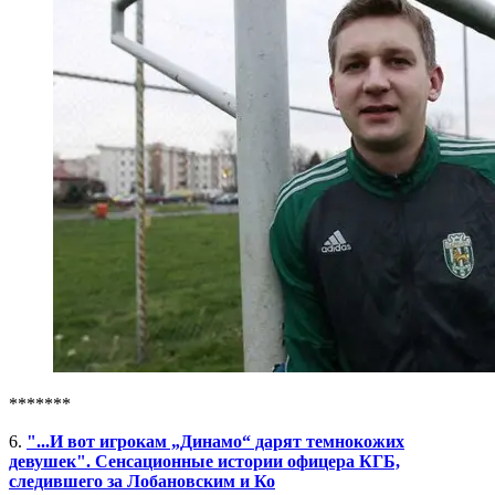
*******
6.
"...И вот игрокам „Динамо“ дарят темнокожих
девушек". Сенсационные истории офицера КГБ,
следившего за Лобановским и Ко