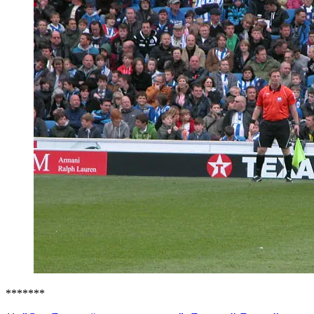
*******