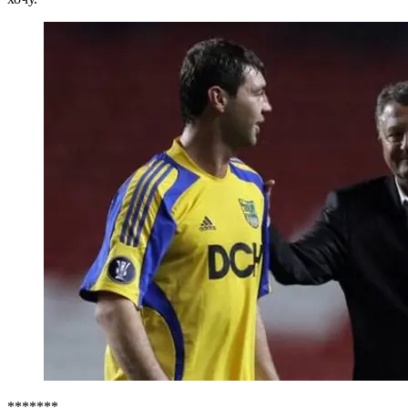
*******