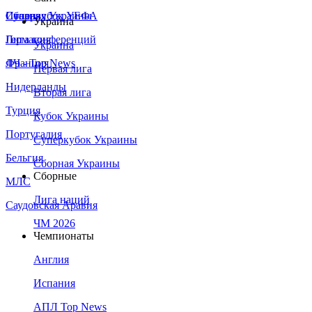
Сборная Украины
Италия
Суперкубок УЕФА
Украина
Германия
Лига конференций
Украина
Франция
ЛЧ - Top News
Первая лига
Нидерланды
Вторая лига
Турция
Кубок Украины
Португалия
Суперкубок Украины
Бельгия
Сборная Украины
Сборные
МЛС
Лига наций
Саудовская Аравия
ЧМ 2026
Чемпионаты
Англия
Испания
АПЛ Top News