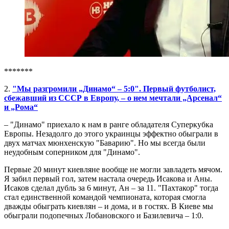
*******
2.
"Мы разгромили „Динамо“ – 5:0". Первый футболист,
сбежавший из СССР в Европу, – о нем мечтали „Арсенал“
и „Рома“
– "Динамо" приехало к нам в ранге обладателя Суперкубка
Европы. Незадолго до этого украинцы эффектно обыграли в
двух матчах мюнхенскую "Баварию". Но мы всегда были
неудобным соперником для "Динамо".
Первые 20 минут киевляне вообще не могли завладеть мячом.
Я забил первый гол, затем настала очередь Исакова и Аны.
Исаков сделал дубль за 6 минут, Ан – за 11. "Пахтакор" тогда
стал единственной командой чемпионата, которая смогла
дважды обыграть киевлян – и дома, и в гостях. В Киеве мы
обыграли подопечных Лобановского и Базилевича – 1:0.