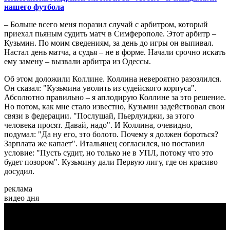
нашего футбола
– Больше всего меня поразил случай с арбитром, который
приехал пьяным судить матч в Симферополе. Этот арбитр –
Кузьмин. По моим сведениям, за день до игры он выпивал.
Настал день матча, а судья – не в форме. Начали срочно искать
ему замену – вызвали арбитра из Одессы.
Об этом доложили Коллине. Коллина невероятно разозлился.
Он сказал: "Кузьмина уволить из судейского корпуса".
Абсолютно правильно – я аплодирую Коллине за это решение.
Но потом, как мне стало известно, Кузьмин задействовал свои
связи в федерации. "Послушай, Пьерлуиджи, за этого
человека просят. Давай, надо". И Коллина, очевидно,
подумал: "Да ну его, это болото. Почему я должен бороться?
Зарплата же капает". Итальянец согласился, но поставил
условие: "Пусть судит, но только не в УПЛ, потому что это
будет позором". Кузьмину дали Первую лигу, где он красиво
досудил.
реклама
видео дня