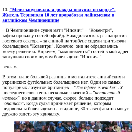
10.
"Меня запугивали, я дважды получил по морде".
Житель Тернополя 10 лет проработал лайнсменом в
английском Чемпионшипе
– В Чемпионшипе судил матч "Ипсвич" – "Ковентри",
зафиксировал у гостей офсайд. Находился я как раз напротив
гостевого сектора – за спиной на трибуне сидели три тысячи
болельщиков "Ковентри". Конечно, они не обрадовались
моему решению. Впрочем, "комплименты" гостей в мой адрес
заглушили своим шумом болельщики "Ипсвича".
реклама
В этом плане большой разницы в менталитете английских и
украинских футбольных болельщиков нет. Один из самых
популярных лозунгов британцев
– "The referee is wanker
". У
последнего слова есть несколько значений –
"неприятный
человек"
, но в данном случае, скорее, больше подходит
"онанист
". Когда судья принимает решение, которым
недовольны болельщики на стадионе, 30 тысяч фанатов могут
дружно запеть эту кричалку.