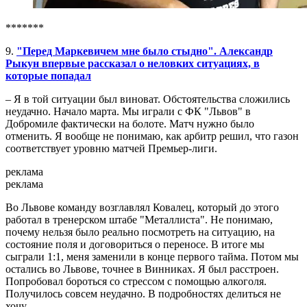
*******
9.
"Перед Маркевичем мне было стыдно". Александр
Рыкун впервые рассказал о неловких ситуациях, в
которые попадал
– Я в той ситуации был виноват. Обстоятельства сложились
неудачно. Начало марта. Мы играли с ФК "Львов" в
Добромиле фактически на болоте. Матч нужно было
отменить. Я вообще не понимаю, как арбитр решил, что газон
соответствует уровню матчей Премьер-лиги.
реклама
реклама
Во Львове команду возглавлял Ковалец, который до этого
работал в тренерском штабе "Металлиста". Не понимаю,
почему нельзя было реально посмотреть на ситуацию, на
состояние поля и договориться о переносе. В итоге мы
сыграли 1:1, меня заменили в конце первого тайма. Потом мы
остались во Львове, точнее в Винниках. Я был расстроен.
Попробовал бороться со стрессом с помощью алкоголя.
Получилось совсем неудачно. В подробностях делиться не
хочу.