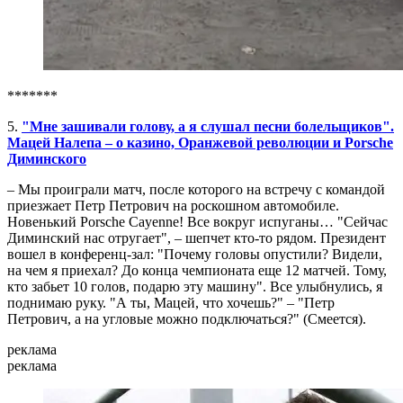
*******
5.
"Мне зашивали голову, а я слушал песни болельщиков".
Мацей Налепа – о казино, Оранжевой революции и Porsche
Диминского
– Мы проиграли матч, после которого на встречу с командой
приезжает Петр Петрович на роскошном автомобиле.
Новенький Porsche Cayenne! Все вокруг испуганы… "Сейчас
Диминский нас отругает", – шепчет кто-то рядом. Президент
вошел в конференц-зал: "Почему головы опустили? Видели,
на чем я приехал? До конца чемпионата еще 12 матчей. Тому,
кто забьет 10 голов, подарю эту машину". Все улыбнулись, я
поднимаю руку. "А ты, Мацей, что хочешь?" – "Петр
Петрович, а на угловые можно подключаться?" (Смеется).
реклама
реклама