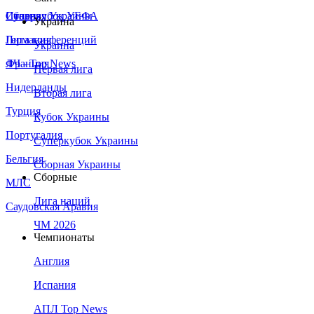
Сборная Украины
Италия
Суперкубок УЕФА
Украина
Германия
Лига конференций
Украина
Франция
ЛЧ - Top News
Первая лига
Нидерланды
Вторая лига
Турция
Кубок Украины
Португалия
Суперкубок Украины
Бельгия
Сборная Украины
Сборные
МЛС
Лига наций
Саудовская Аравия
ЧМ 2026
Чемпионаты
Англия
Испания
АПЛ Top News