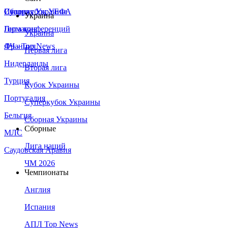
Сборная Украины
Италия
Суперкубок УЕФА
Украина
Германия
Лига конференций
Украина
Франция
ЛЧ - Top News
Первая лига
Нидерланды
Вторая лига
Турция
Кубок Украины
Португалия
Суперкубок Украины
Бельгия
Сборная Украины
Сборные
МЛС
Лига наций
Саудовская Аравия
ЧМ 2026
Чемпионаты
Англия
Испания
АПЛ Top News