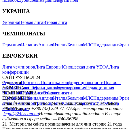
facebook
x
youtube
instagram
telegram
viber
УКРАИНА
Украина
Первая лига
Вторая лига
ЧЕМПИОНАТЫ
Германия
Испания
Англия
Италия
Бельгия
МЛС
Нидерланды
Фран
ЕВРОКУБКИ
Лига чемпионов
Лига Европы
Юношеская лига УЕФА
Лига
конференций
САЙТ ФУТБОЛ 24
Редакция
Соц. сети
Прогнозы
Политика конфиденциальности
Правила
сайту
facebook
УКРАИНА
Контакты
x
youtube
Правила комментирования
instagram
telegram
viber
Редакционная
политика
Украина
ЧЕМПИОНАТЫ
Первая лига
Структура собственности
Вторая лига
Германия
ЕВРОКУБКИ
Испания
Англия
Италия
Бельгия
МЛС
Нидерланды
Фран
Лига чемпионов
Онлайн-медиа «Футбол 24»
Лига Европы
пл. Галицкая, дом. 15, м. Львов,
Юношеская лига УЕФА
Лига
конференций
79008
Телефон +380 (32) 229-77-77
Адрес электронной почты
legal@24tv.com.ua
Идентификатор онлайн-медиа в Реестре
субъектов в сфере медиа — R40-06058
21+
Материалы сайта предназначены для лиц старше 21 года