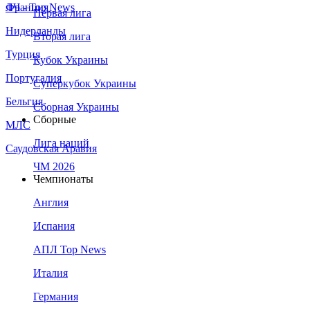
Франция
ЛЧ - Top News
Первая лига
Нидерланды
Вторая лига
Турция
Кубок Украины
Португалия
Суперкубок Украины
Бельгия
Сборная Украины
Сборные
МЛС
Лига наций
Саудовская Аравия
ЧМ 2026
Чемпионаты
Англия
Испания
АПЛ Top News
Италия
Германия