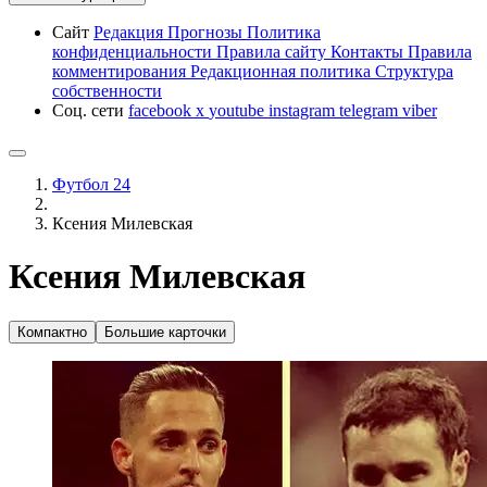
Сайт
Редакция
Прогнозы
Политика
конфиденциальности
Правила сайту
Контакты
Правила
комментирования
Редакционная политика
Структура
собственности
Соц. сети
facebook
x
youtube
instagram
telegram
viber
Футбол 24
Ксения Милевская
Ксения Милевская
Компактно
Большие карточки