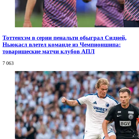
Тоттенхэм в серии пенальти обыграл Сидней,
Ньюкасл влетел команде из Чемпионшипа:
товарищеские матчи клубов АПЛ
7 063