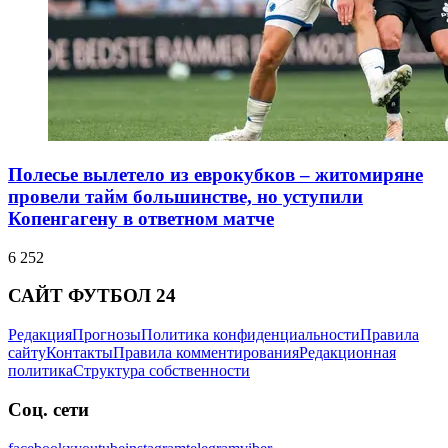
Полесье вылетело из еврокубков – житомиряне
провели тайм большинстве, но уступили
Копенгагену в ответном матче
6 252
САЙТ ФУТБОЛ 24
Редакция
Прогнозы
Политика конфиденциальности
Правила
сайту
Контакты
Правила комментирования
Редакционная
политика
Структура собственности
Соц. сети