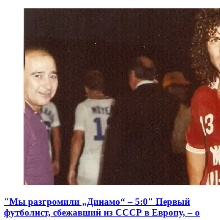
"Мы разгромили „Динамо“ – 5:0" Первый
футболист, сбежавший из СССР в Европу, – о