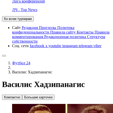
Лига конференций
ЛЧ - Top News
Ко всем турнирам
Сайт
Редакция
Прогнозы
Политика
конфиденциальности
Правила сайту
Контакты
Правила
комментирования
Редакционная политика
Структура
собственности
Соц. сети
facebook
x
youtube
instagram
telegram
viber
Футбол 24
Василис Хадзипанагис
Василис Хадзипанагис
Компактно
Большие карточки