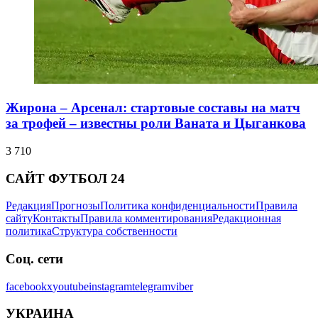
Жирона – Арсенал: стартовые составы на матч
за трофей – известны роли Ваната и Цыганкова
3 710
САЙТ ФУТБОЛ 24
Редакция
Прогнозы
Политика конфиденциальности
Правила
сайту
Контакты
Правила комментирования
Редакционная
политика
Структура собственности
Соц. сети
facebook
x
youtube
instagram
telegram
viber
УКРАИНА