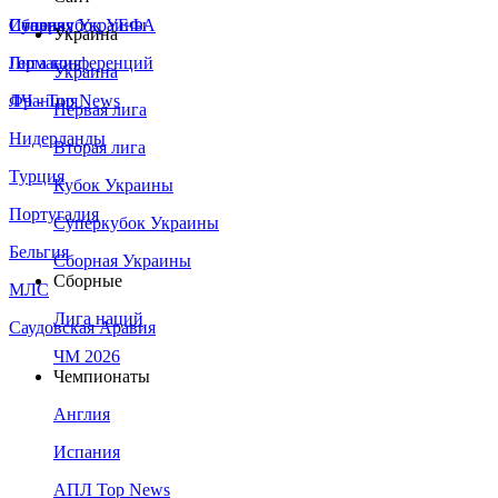
Сборная Украины
Италия
Суперкубок УЕФА
Украина
Германия
Лига конференций
Украина
Франция
ЛЧ - Top News
Первая лига
Нидерланды
Вторая лига
Турция
Кубок Украины
Португалия
Суперкубок Украины
Бельгия
Сборная Украины
Сборные
МЛС
Лига наций
Саудовская Аравия
ЧМ 2026
Чемпионаты
Англия
Испания
АПЛ Top News