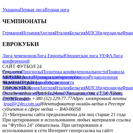
Украина
Первая лига
Вторая лига
ЧЕМПИОНАТЫ
Германия
Испания
Англия
Италия
Бельгия
МЛС
Нидерланды
Фран
ЕВРОКУБКИ
Лига чемпионов
Лига Европы
Юношеская лига УЕФА
Лига
конференций
САЙТ ФУТБОЛ 24
Редакция
Соц. сети
Прогнозы
Политика конфиденциальности
Правила
сайту
facebook
УКРАИНА
Контакты
x
youtube
Правила комментирования
instagram
telegram
viber
Редакционная
политика
Украина
ЧЕМПИОНАТЫ
Первая лига
Структура собственности
Вторая лига
Германия
ЕВРОКУБКИ
Испания
Англия
Италия
Бельгия
МЛС
Нидерланды
Фран
Лига чемпионов
Онлайн-медиа «Футбол 24»
Лига Европы
пл. Галицкая, дом. 15, м. Львов,
Юношеская лига УЕФА
Лига
конференций
79008
Телефон +380 (32) 229-77-77
Адрес электронной почты
legal@24tv.com.ua
Идентификатор онлайн-медиа в Реестре
субъектов в сфере медиа — R40-06058
21+
Материалы сайта предназначены для лиц старше 21 года
При цитировании и использовании любых материалов ссылка
на "Футбол 24" обязательна. При цитировании и
использовании в сети Интернет гиперссылка на сайтт