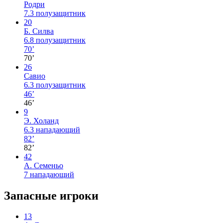
Родри
7.3
полузащитник
20
Б. Силва
6.8
полузащитник
70’
70’
26
Савио
6.3
полузащитник
46’
46’
9
Э. Холанд
6.3
нападающий
82’
82’
42
А. Семеньо
7
нападающий
Запасные игроки
13