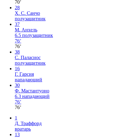
70’
28
Х. С. Санчо
полузащитник
37
М. Анхель
6.5
полузащитник
76’
76’
38
С. Паласиос
полузащитник
16
Г. Гарсия
нападающий
30
Ф. Мастантуоно
6.3
нападающий
76’
76’
1
Д. Траффорд
вратарь
13