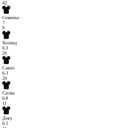
42
Семеньо
7
9
Холанд
6.3
26
Савио
6.3
20
Силва
6.8
11
Доку
6.5