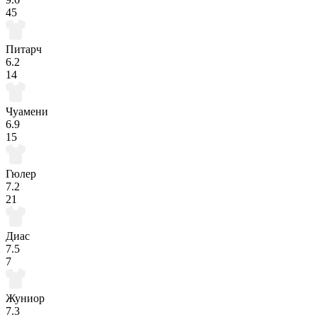
45
Питарч
6.2
14
Чуамени
6.9
15
Гюлер
7.2
21
Диас
7.5
7
Жуниор
7.3