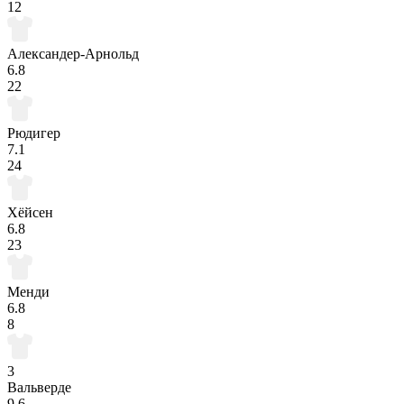
12
Александер-Арнольд
6.8
22
Рюдигер
7.1
24
Хёйсен
6.8
23
Менди
6.8
8
3
Вальверде
9.6