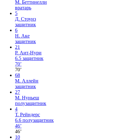
М. Беттинелли
вратарь
5
Д. Стоунз
защитник
6
Н. Аке
защитник
21
Р. Аит-Нури
6.5
защитник
70’
70’
68
М. Аллейн
защитник
27
М. Нуньеш
полузащитник
4
Т. Рейндерс
6.6
полузащитник
46’
46’
10