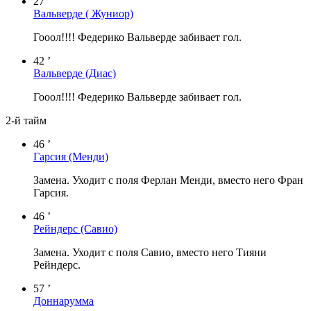
27 ’
Вальверде
( Жуниор)
Гооол!!!! Федерико Вальверде забивает гол.
42 ’
Вальверде
(Диас)
Гооол!!!! Федерико Вальверде забивает гол.
2-й тайм
46 ’
Гарсия
(Менди)
Замена. Уходит с поля Ферлан Менди, вместо него Фран
Гарсия.
46 ’
Рейндерс
(Савио)
Замена. Уходит с поля Савио, вместо него Тияни
Рейндерс.
57 ’
Доннарумма