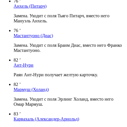
76 ’
Анхель
(Питарч)
Замена. Уходит с поля Тьяго Питарч, вместо него
Мануэль Анхель.
76 ’
Мастантуоно
(Диас)
Замена. Уходит с поля Браим Диас, вместо него Франко
Мастантуоно.
82 ’
Аит-Нури
Раян Аит-Нури получает желтую карточку.
82 ’
Мармуш
(Холанд)
Замена. Уходит с поля Эрлинг Холанд, вместо него
Омар Мармуш.
83 ’
Карвахаль
(Александер-Арнольд)