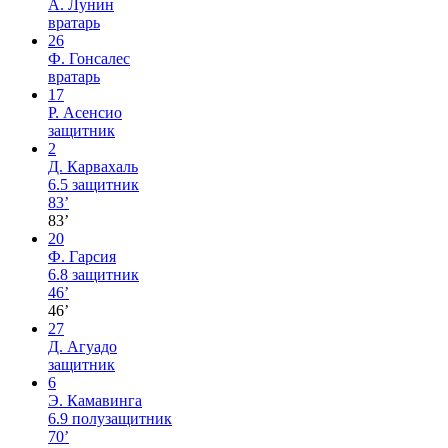
А. Лунин
вратарь
26
Ф. Гонсалес
вратарь
17
Р. Асенсио
защитник
2
Д. Карвахаль
6.5
защитник
83’
83’
20
Ф. Гарсия
6.8
защитник
46’
46’
27
Д. Агуадо
защитник
6
Э. Камавинга
6.9
полузащитник
70’