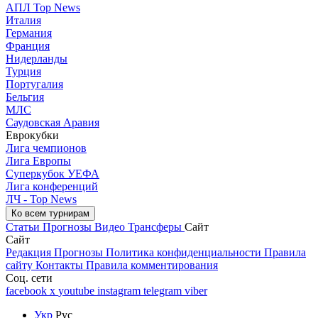
АПЛ Top News
Италия
Германия
Франция
Нидерланды
Турция
Португалия
Бельгия
МЛС
Саудовская Аравия
Еврокубки
Лига чемпионов
Лига Европы
Суперкубок УЕФА
Лига конференций
ЛЧ - Top News
Ко всем турнирам
Статьи
Прогнозы
Видео
Трансферы
Сайт
Сайт
Редакция
Прогнозы
Политика конфиденциальности
Правила
сайту
Контакты
Правила комментирования
Соц. сети
facebook
x
youtube
instagram
telegram
viber
Укр
Рус