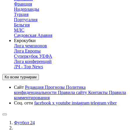
Франция
Нидерланды
Турция
Португалия
Бельгия
МЛС
Саудовская Аравия
Еврокубки
Лига чемпионов
Лига Европы
Суперкубок УЕФА
Лига конференций
ЛЧ - Top News
Ко всем турнирам
Сайт
Редакция
Прогнозы
Политика
конфиденциальности
Правила сайту
Контакты
Правила
комментирования
Соц. сети
facebook
x
youtube
instagram
telegram
viber
Футбол 24