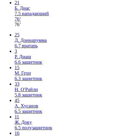
21
Б. Диас
7.5
нападающий
76’
76’
25
Д. Доннарумма
6.7
вратарь
3
Р. Диаш
6.6
защитник
15
М. Гехи
6.3
защитник
33
Н. О'Райли
5.8
защитник
45
А. Хусанов
6.5
защитник
11
Ж. Доку
6.5
полузащитник
16