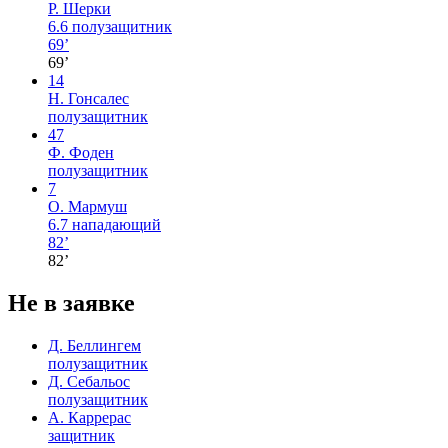
Р. Шерки
6.6
полузащитник
69’
69’
14
Н. Гонсалес
полузащитник
47
Ф. Фоден
полузащитник
7
О. Мармуш
6.7
нападающий
82’
82’
Не в заявке
Д. Беллингем
полузащитник
Д. Себальос
полузащитник
А. Каррерас
защитник