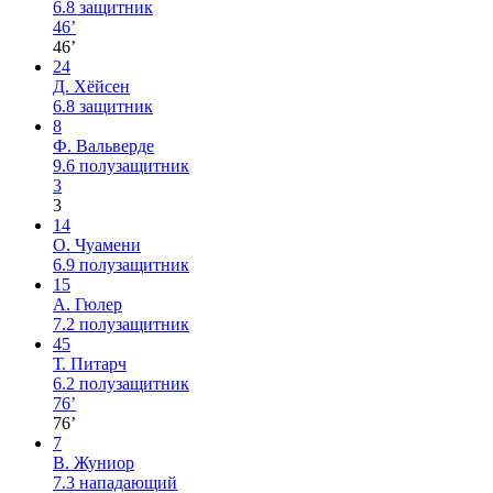
6.8
защитник
46’
46’
24
Д. Хёйсен
6.8
защитник
8
Ф. Вальверде
9.6
полузащитник
3
3
14
О. Чуамени
6.9
полузащитник
15
А. Гюлер
7.2
полузащитник
45
Т. Питарч
6.2
полузащитник
76’
76’
7
В. Жуниор
7.3
нападающий