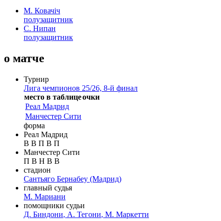
М. Ковачіч
полузащитник
С. Нипан
полузащитник
о матче
Турнир
Лига чемпионов 25/26, 8-й финал
место в таблице
очки
Реал Мадрид
Манчестер Сити
форма
Реал Мадрид
В
В
П
В
П
Манчестер Сити
П
В
Н
В
В
стадион
Сантьяго Бернабеу
(Мадрид)
главный судья
М. Мариани
помощники судьи
Д. Биндони
,
А. Тегони
,
М. Маркетти