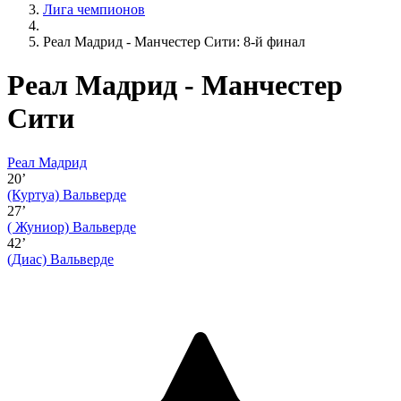
Лига чемпионов
Реал Мадрид - Манчестер Сити: 8-й финал
Реал Мадрид - Манчестер
Сити
Реал Мадрид
20’
(Куртуа)
Вальверде
27’
( Жуниор)
Вальверде
42’
(Диас)
Вальверде