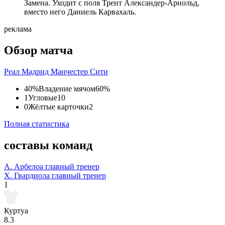
Замена. Уходит с поля Трент Александер-Арнольд,
вместо него Даниель Карвахаль.
реклама
Обзор матча
Реал Мадрид
Манчестер Сити
40%
Владение мячом
60%
1
Угловые
10
0
Жёлтые карточки
2
Полная статистика
составы команд
А. Арбелоа
главный тренер
Х. Гвардиола
главный тренер
1
Куртуа
8.3