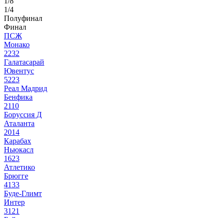
1/8
1/4
Полуфинал
Финал
ПСЖ
Монако
2
2
3
2
Галатасарай
Ювентус
5
2
2
3
Реал Мадрид
Бенфика
2
1
1
0
Боруссия Д
Аталанта
2
0
1
4
Карабах
Ньюкасл
1
6
2
3
Атлетико
Брюгге
4
1
3
3
Буде-Глимт
Интер
3
1
2
1