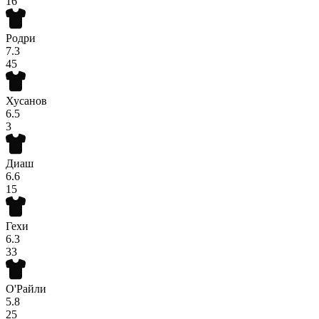
16
Родри
7.3
45
Хусанов
6.5
3
Диаш
6.6
15
Гехи
6.3
33
О'Райли
5.8
25