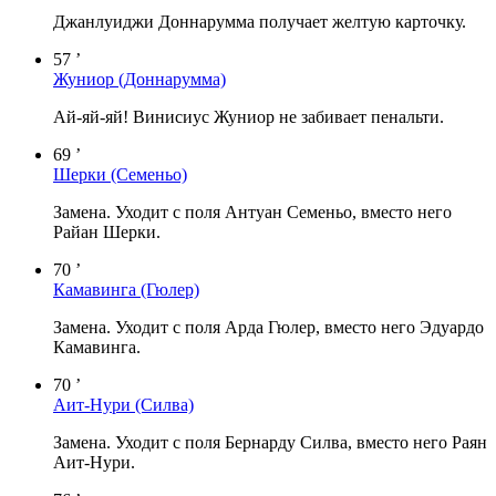
Джанлуиджи Доннарумма получает желтую карточку.
57 ’
Жуниор
(Доннарумма)
Ай-яй-яй! Винисиус Жуниор не забивает пенальти.
69 ’
Шерки
(Семеньо)
Замена. Уходит с поля Антуан Семеньо, вместо него
Райан Шерки.
70 ’
Камавинга
(Гюлер)
Замена. Уходит с поля Арда Гюлер, вместо него Эдуардо
Камавинга.
70 ’
Аит-Нури
(Силва)
Замена. Уходит с поля Бернарду Силва, вместо него Раян
Аит-Нури.