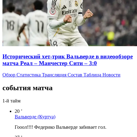
Исторический хет-трик Вальверде в видеообзоре
матча Реал – Манчестер Сити – 3:0
Обзор
Статистика
Трансляция
Состав
Таблица
Новости
события матча
1-й тайм
20 ’
Вальверде
(Куртуа)
Гооол!!!! Федерико Вальверде забивает гол.