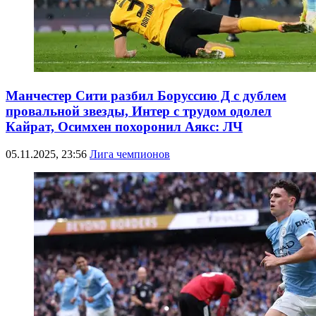
Манчестер Сити разбил Боруссию Д с дублем
провальной звезды, Интер с трудом одолел
Кайрат, Осимхен похоронил Аякс: ЛЧ
05.11.2025, 23:56
Лига чемпионов