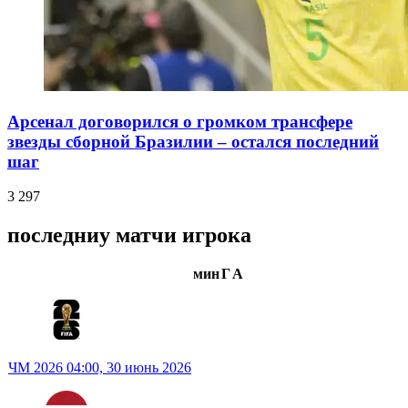
Арсенал договорился о громком трансфере
звезды сборной Бразилии – остался последний
шаг
3 297
последниу матчи игрока
мин
Г
А
ЧМ 2026
04:00,
30 июнь 2026