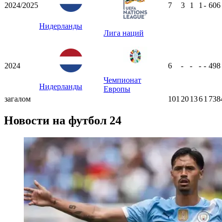
2024/2025
7
3
1
1
-
60
Нидерланды
Лига наций
2024
6
-
-
-
-
49
Чемпионат
Нидерланды
Европы
загалом
101
20
13
6
1
738
Новости на футбол 24