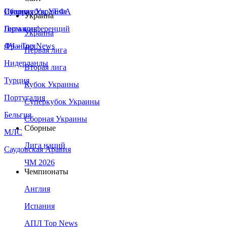
Сборная Украины
Италия
Суперкубок УЕФА
Украина
Германия
Лига конференций
Украина
Франция
ЛЧ - Top News
Первая лига
Нидерланды
Вторая лига
Турция
Кубок Украины
Португалия
Суперкубок Украины
Бельгия
Сборная Украины
Сборные
МЛС
Лига наций
Саудовская Аравия
ЧМ 2026
Чемпионаты
Англия
Испания
АПЛ Top News