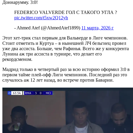
Доннарумму. 3:0!
FEDERICO VALVERDE ГОЛ С ТАКОГО УГЛА ?
pic.twitter.com/t5xw2Q12yh
- Ahmed Atef (@AhmedAtef1899)
11 марта, 2026 г
Этот хет-трик стал первым для Вальверде в Лиге чемпионов.
Стоит отметить и Куртуа – в нынешней ЛЧ бельгиец провел
уже два ассиста. Больше, чем Рафинья. Всего же у конкурента
Лунина аж три ассиста в турнире, что делает его
рекордсменом.
Мадрид только в четвертый раз за всю историю оформил 3:0 в
первом тайме плей-офф Лиги чемпионов. Последний раз это
случалось аж 12 лет назад, во встрече против Баварии.