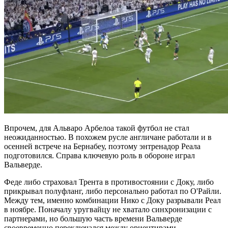
Впрочем, для Альваро Арбелоа такой футбол не стал
неожиданностью. В похожем русле англичане работали и в
осенней встрече на Бернабеу, поэтому энтренадор Реала
подготовился. Справа ключевую роль в обороне играл
Вальверде.
Феде либо страховал Трента в противостоянии с Доку, либо
прикрывал полуфланг, либо персонально работал по О'Райли.
Между тем, именно комбинации Нико с Доку разрывали Реал
в ноябре. Поначалу уругвайцу не хватало синхронизации с
партнерами, но большую часть времени Вальверде
своевременно переключался между ориентирами.