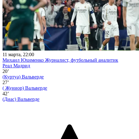
11 марта, 22:00
Михаил Юхименко
Журналист, футбольный аналитик
Реал Мадрид
20’
(Куртуа)
Вальверде
27’
( Жуниор)
Вальверде
42’
(Диас)
Вальверде