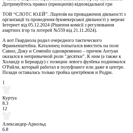
Дотримуйтесь правил (принципів) відповідальної гри
ТОВ “СЛОТС Ю.ЕЙ”. Ліцензія на провадження діяльності з
організації та проведення букмекерської діяльності у мережі
Інтернет від 05.12.2024 (Рішення комісії з регулювання
азартних ігор та лотерей №559 від 21.11.2024).
А вот Гвардиола родил очередного тактического
Франкенштейна. Каталонец попытался вместить на поле
Савио, Доку и Семенйо одновременно – причем Антуан
оказался в непривычной роли "десятки". К ним (а также к
Холанду и Бернарду) с позиции левого фулбека поднимался
О'Райли, который работал в полуфланге или даже в центре.
Позади оставалась только тройка центрбеков и Родри.
1
Куртуа
8.3
12
Александер-Арнольд
6.8