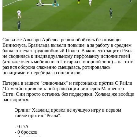
Слева же Альваро Арбелоа решил обойтись без помощи
Винисиуса. Бразильца вывели повыше, а за работу в среднем
блоке отвечал трудолюбивый Гюлер. Важно, что защита Реала
не сводилась к индивидуальному перфомансу исполнителей
(а также очень мобильного Питарча в опорной зоне) – на этот
раз вся оборона слаженно смещалась, ротировалась
позициями и перебирала соперников.
Пятерка в защите "сливочных" и персоналки против О'Райли
/ Семенйо привели к нейтрализации вингеров Манчестер
Сити. Они просто остались без поддержки. Холанд же вообще
растворился.
Эрлинг Хааланд провел не лучшую игру в первом
тайме против "Реала":
- 0 Г/А
- 0 бросков