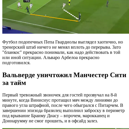
Футбол подопечных Пепа Гвардиолы выглядел хаотично, но
тренерский штаб ничего не менял вплоть до перерыва. Зато
"бланкос" прекрасно понимали, как надо действовать в той
или иной ситуации. Альваро Арбелоа прекрасно
подготовился.
Вальверде уничтожил Манчестер Сити
за тайм
Первый тревожный звоночек для гостей прозвучал на 8-й
минуте, когда Винисиус протащил мяч между линиями до
правого угла штрафной, после чего обыгрался с Питарчем. В
завершении эпизода бразилец выполнил заброску в периметр
под врывание Браиму Диасу – впрочем, марокканец и
Доннарумму не смог прошить, и в офсайд залез.