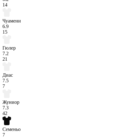
14
Чуамени
6.9
15
Гюлер
7.2
21
Диас
7.5
7
Жуниор
7.3
42
Семеньо
7