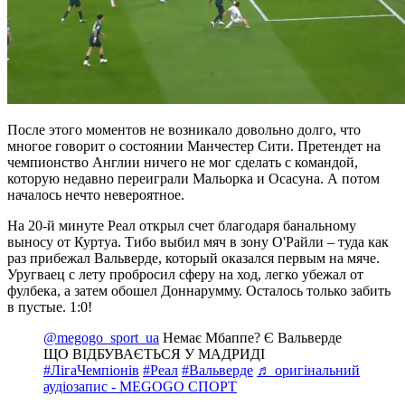
После этого моментов не возникало довольно долго, что
многое говорит о состоянии Манчестер Сити. Претендет на
чемпионство Англии ничего не мог сделать с командой,
которую недавно переиграли Мальорка и Осасуна. А потом
началось нечто невероятное.
На 20-й минуте Реал открыл счет благодаря банальному
выносу от Куртуа. Тибо выбил мяч в зону О'Райли – туда как
раз прибежал Вальверде, который оказался первым на мяче.
Уругваец с лету пробросил сферу на ход, легко убежал от
фулбека, а затем обошел Доннарумму. Осталось только забить
в пустые. 1:0!
@megogo_sport_ua
Немає Мбаппе? Є Вальверде
ЩО ВІДБУВАЄТЬСЯ У МАДРИДІ
#ЛігаЧемпіонів
#Реал
#Вальверде
♬ оригінальний
аудіозапис - MEGOGO СПОРТ