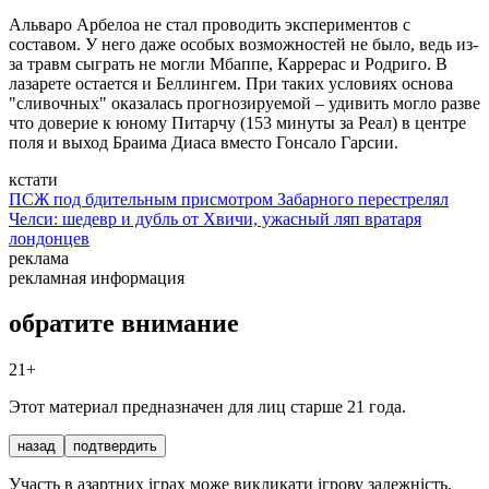
Альваро Арбелоа не стал проводить экспериментов с
составом. У него даже особых возможностей не было, ведь из-
за травм сыграть не могли Мбаппе, Каррерас и Родриго. В
лазарете остается и Беллингем. При таких условиях основа
"сливочных" оказалась прогнозируемой – удивить могло разве
что доверие к юному Питарчу (153 минуты за Реал) в центре
поля и выход Браима Диаса вместо Гонсало Гарсии.
кстати
ПСЖ под бдительным присмотром Забарного перестрелял
Челси: шедевр и дубль от Хвичи, ужасный ляп вратаря
лондонцев
реклама
рекламная информация
обратите внимание
21+
Этот материал предназначен для лиц старше 21 года.
назад
подтвердить
Участь в азартних іграх може викликати ігрову залежність.