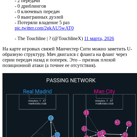
- 2 передачи
- 0 дриблингов
- 0 ключевых передач
- 0 выигранных дуэлей
- Потеряли владение 5 раз
pic.twitter.com/2gkAU5wAT0
- The Touchline | ? (@TouchlineX)
11 марта, 2026
На карте игровых связей Манчестер Сити можно заметить U-
образную структуру. Мяч двигался с фланга на фланг через
серии передач назад и поперек. Это – признак плохой
позиционной атаки (а точнее ее отсутствия).