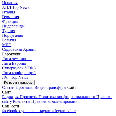
Испания
АПЛ Top News
Италия
Германия
Франция
Нидерланды
Турция
Португалия
Бельгия
МЛС
Саудовская Аравия
Еврокубки
Лига чемпионов
Лига Европы
Суперкубок УЕФА
Лига конференций
ЛЧ - Top News
Ко всем турнирам
Статьи
Прогнозы
Видео
Трансферы
Сайт
Сайт
Редакция
Прогнозы
Политика конфиденциальности
Правила
сайту
Контакты
Правила комментирования
Соц. сети
facebook
x
youtube
instagram
telegram
viber