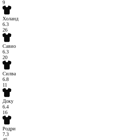
9
Холанд
6.3
26
Савио
6.3
20
Силва
6.8
11
Доку
6.4
16
Родри
7.3
45