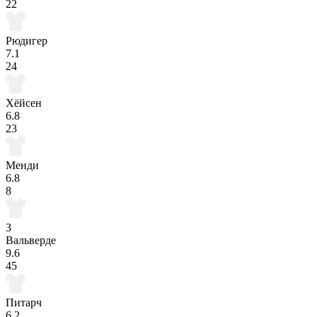
22
Рюдигер
7.1
24
Хёйсен
6.8
23
Менди
6.8
8
3
Вальверде
9.6
45
Питарч
6.2