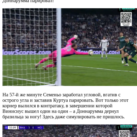
Доннарумма парировал!
На 57-й же минуте Семеньо заработал угловой, вгатив с
острого угла и заставив Куртуа парировать. Вот только этот
корнер вылился в контратаку, в завершении которой
Винисиус вышел один на один – а Доннарумма дернул
бразильца за ногу! Здесь даже симулировать не пришлось.