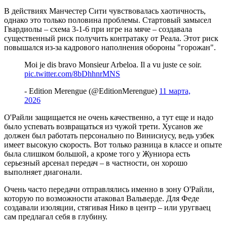
В действиях Манчестер Сити чувствовалась хаотичность,
однако это только половина проблемы. Стартовый замысел
Гвардиолы – схема 3-1-6 при игре на мяче – создавала
существенный риск получить контратаку от Реала. Этот риск
повышался из-за кадрового наполнения обороны "горожан".
Moi je dis bravo Monsieur Arbeloa. Il a vu juste ce soir.
pic.twitter.com/8bDhhnrMNS
- Edition Merengue (@EditionMerengue)
11 марта,
2026
О'Райли защищается не очень качественно, а тут еще и надо
было успевать возвращаться из чужой трети. Хусанов же
должен был работать персонально по Винисиусу, ведь узбек
имеет высокую скорость. Вот только разница в классе и опыте
была слишком большой, а кроме того у Жуниора есть
серьезный арсенал передач – в частности, он хорошо
выполняет диагонали.
Очень часто передачи отправлялись именно в зону О'Райли,
которую по возможности атаковал Вальверде. Для Феде
создавали изоляции, стягивая Нико в центр – или уругваец
сам предлагал себя в глубину.