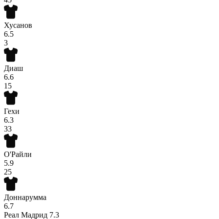
Хусанов
6.5
3
Диаш
6.6
15
Гехи
6.3
33
О'Райли
5.9
25
Доннарумма
6.7
Реал Мадрид
7.3