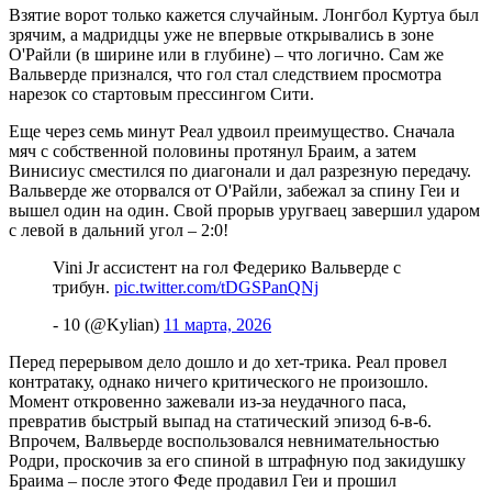
Взятие ворот только кажется случайным. Лонгбол Куртуа был
зрячим, а мадридцы уже не впервые открывались в зоне
О'Райли (в ширине или в глубине) – что логично. Сам же
Вальверде признался, что гол стал следствием просмотра
нарезок со стартовым прессингом Сити.
Еще через семь минут Реал удвоил преимущество. Сначала
мяч с собственной половины протянул Браим, а затем
Винисиус сместился по диагонали и дал разрезную передачу.
Вальверде же оторвался от О'Райли, забежал за спину Геи и
вышел один на один. Свой прорыв уругваец завершил ударом
с левой в дальний угол – 2:0!
Vini Jr ассистент на гол Федерико Вальверде с
трибун.
pic.twitter.com/tDGSPanQNj
- 10 (@Kylian)
11 марта, 2026
Перед перерывом дело дошло и до хет-трика. Реал провел
контратаку, однако ничего критического не произошло.
Момент откровенно зажевали из-за неудачного паса,
превратив быстрый выпад на статический эпизод 6-в-6.
Впрочем, Валвьерде воспользовался невнимательностью
Родри, проскочив за его спиной в штрафную под закидушку
Браима – после этого Феде продавил Геи и прошил