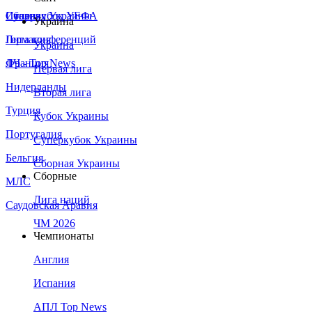
Сборная Украины
Италия
Суперкубок УЕФА
Украина
Германия
Лига конференций
Украина
Франция
ЛЧ - Top News
Первая лига
Нидерланды
Вторая лига
Турция
Кубок Украины
Португалия
Суперкубок Украины
Бельгия
Сборная Украины
Сборные
МЛС
Лига наций
Саудовская Аравия
ЧМ 2026
Чемпионаты
Англия
Испания
АПЛ Top News