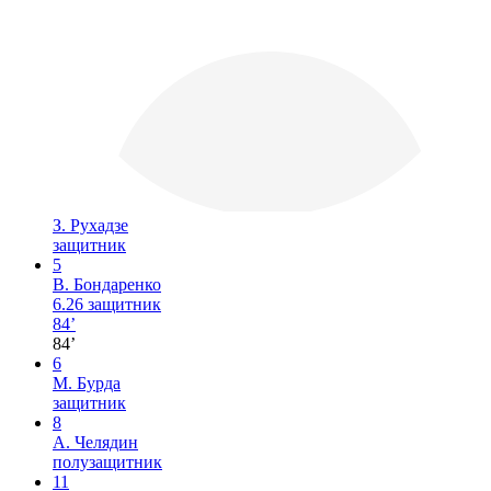
З. Рухадзе
защитник
5
В. Бондаренко
6.26
защитник
84’
84’
6
М. Бурда
защитник
8
А. Челядин
полузащитник
11