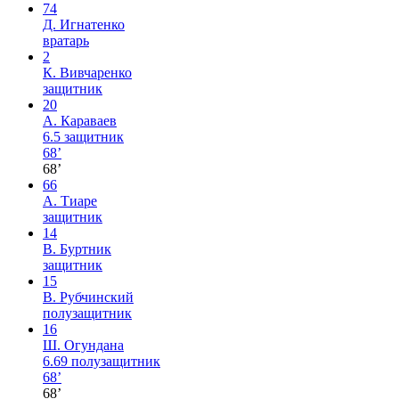
74
Д. Игнатенко
вратарь
2
К. Вивчаренко
защитник
20
А. Караваев
6.5
защитник
68’
68’
66
А. Тиаре
защитник
14
В. Буртник
защитник
15
В. Рубчинский
полузащитник
16
Ш. Огундана
6.69
полузащитник
68’
68’