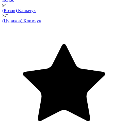
Колос
9’
(Козик)
Климчук
37’
(Цуриков)
Климчук