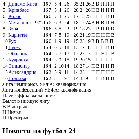
4
Динамо Киев
16
7
5
4
26
35:21
26
В
В
П
П
П
5
Кривбасс
16
7
5
4
26
28:24
26
Н
В
Н
Н
П
6
Колос
16
6
7
3
25
17:13
25
Н
Н
Н
В
В
7
Металлист 1925
15
6
6
3
24
18:12
24
В
Н
В
П
Н
8
Зоря
16
6
5
5
23
19:18
23
П
В
П
Н
В
9
Карпаты
16
4
7
5
19
20:21
19
П
П
Н
П
В
10
Рух
16
6
1
9
19
15:23
19
В
В
В
В
П
11
Верес
15
4
6
5
18
13:17
18
П
Н
Н
В
В
12
Оболонь
16
4
5
7
17
12:27
17
П
П
Н
П
В
13
Кудровка
16
4
3
9
15
19:30
15
Н
П
П
П
П
14
Эпицентр
16
4
2
10
14
18:27
14
П
В
Н
Н
П
15
Александрия
16
2
5
9
11
14:28
11
Н
П
П
Н
П
16
Полтава
16
2
3
11
9
14:38
9
П
П
В
П
П
Лига чемпионов УЕФА: квалификация
Лига конференций УЕФА: квалификация
Плей-офф за выбывание
Вылет в низшую лигу
В
Выигрыш
Н
Ничья
П
Проигрыш
Новости на футбол 24