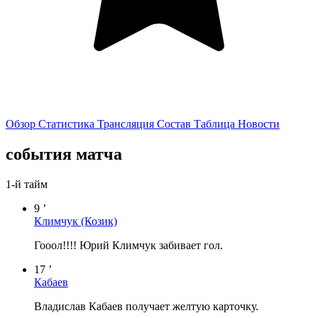
Обзор
Статистика
Трансляция
Состав
Таблица
Новости
события матча
1-й тайм
9 ’
Климчук
(Козик)
Гооол!!!! Юрий Климчук забивает гол.
17 ’
Кабаев
Владислав Кабаев получает желтую карточку.