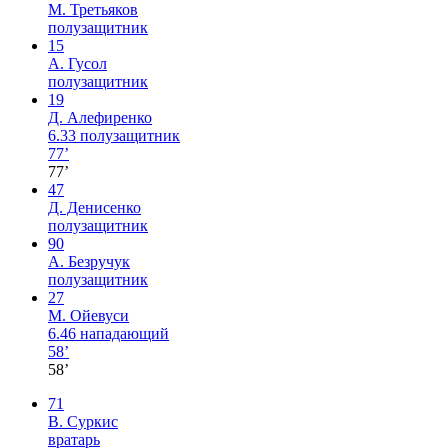
М. Третьяков
полузащитник
15
А. Гусол
полузащитник
19
Д. Алефиренко
6.33
полузащитник
77’
77’
47
Д. Денисенко
полузащитник
90
А. Безручук
полузащитник
27
М. Ойевуси
6.46
нападающий
58’
58’
71
В. Суркис
вратарь