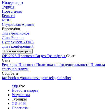
Нидерланды
Турция
Португалия
Бельгия
МЛС
Саудовская Аравия
Еврокубки
Лига чемпионов
Лига Европы
Суперкубок УЕФА
Лига конференций
Ко всем турнирам
ОИ 2026
Прогнозы
Видео
Трансферы
Сайт
Сайт
Редакция
Прогнозы
Политика конфиденциальности
Правила
сайту
Контакты
Соц. сети
facebook
x
youtube
instagram
telegram
viber
Укр
Рус
Новости спорта
Результаты
Турниры
ОИ 2026
Прогнозы