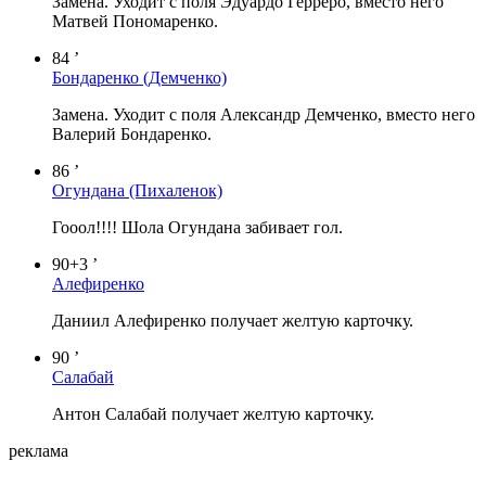
Замена. Уходит с поля Эдуардо Герреро, вместо него
Матвей Пономаренко.
84 ’
Бондаренко
(Демченко)
Замена. Уходит с поля Александр Демченко, вместо него
Валерий Бондаренко.
86 ’
Огундана
(Пихаленок)
Гооол!!!! Шола Огундана забивает гол.
90+3 ’
Алефиренко
Даниил Алефиренко получает желтую карточку.
90 ’
Салабай
Антон Салабай получает желтую карточку.
реклама