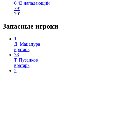
6.43
нападающий
79’
79’
Запасные игроки
1
Д. Мацапура
вратарь
38
Т. Пузанков
вратарь
2