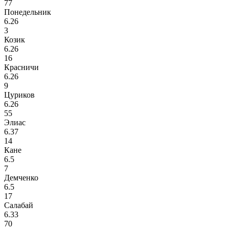
77
Понедельник
6.26
3
Козик
6.26
16
Красничи
6.26
9
Цуриков
6.26
55
Элиас
6.37
14
Кане
6.5
7
Демченко
6.5
17
Салабай
6.33
70