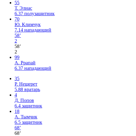
55
Т. Элиас
6.37
полузащитник
70
Ю. Климчук
7.14
нападающий
58’
2
58’
2
99
А. Ррапай
6.37
нападающий
35
Р. Нещерет
5.88
вратарь
4
Д. Попов
6.4
защитник
18
А. Тымчик
6.5
защитник
68’
68’