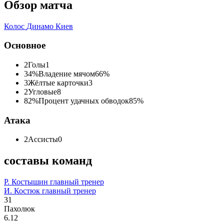
Обзор матча
Колос
Динамо Киев
Основное
2
Голы
1
34%
Владение мячом
66%
3
Жёлтые карточки
3
2
Угловые
8
82%
Процент удачных обводок
85%
Атака
2
Ассисты
0
составы команд
Р. Костышин
главный тренер
И. Костюк
главный тренер
31
Пахолюк
6.12