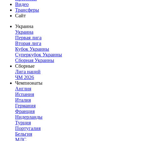
Видео
Трансферы
Сайт
Украина
Украина
Первая лига
Вторая лига
Кубок Украины
Суперкубок Украины
Сборная Украины
Сборные
Лига наций
ЧМ 2026
Чемпионаты
Англия
Испания
Италия
Германия
Франция
Нидерланды
Турция
Португалия
Бельгия
МЛС