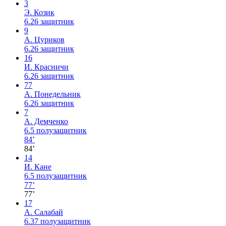
3
Э. Козик
6.26
защитник
9
А. Цуриков
6.26
защитник
16
И. Красничи
6.26
защитник
77
А. Понедельник
6.26
защитник
7
А. Демченко
6.5
полузащитник
84’
84’
14
И. Кане
6.5
полузащитник
77’
77’
17
А. Салабай
6.37
полузащитник