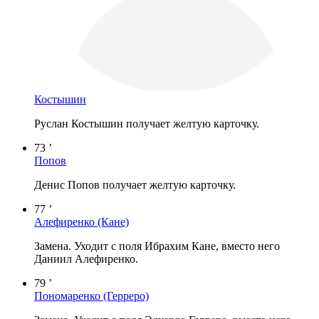
Костышин
Руслан Костышин получает желтую карточку.
73 ’
Попов
Денис Попов получает желтую карточку.
77 ’
Алефиренко
(Кане)
Замена. Уходит с поля Ибрахим Кане, вместо него
Даниил Алефиренко.
79 ’
Пономаренко
(Герреро)