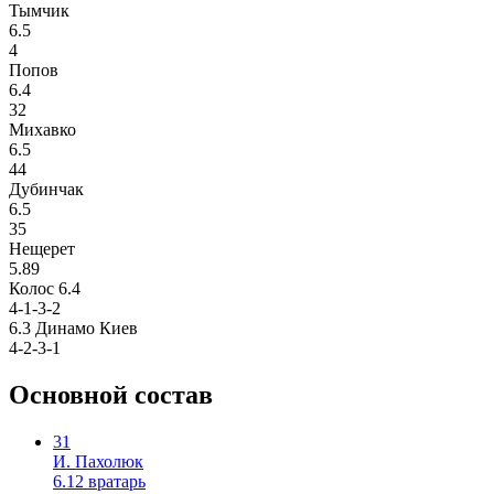
Тымчик
6.5
4
Попов
6.4
32
Михавко
6.5
44
Дубинчак
6.5
35
Нещерет
5.89
Колос
6.4
4-1-3-2
6.3
Динамо Киев
4-2-3-1
Основной состав
31
И. Пахолюк
6.12
вратарь