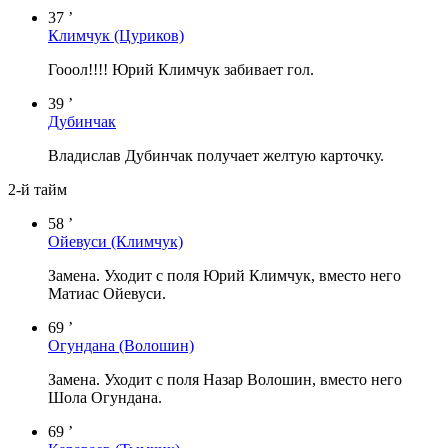
37 ’
Климчук
(Цуриков)
Гооол!!!! Юрий Климчук забивает гол.
39 ’
Дубинчак
Владислав Дубинчак получает желтую карточку.
2-й тайм
58 ’
Ойевуси
(Климчук)
Замена. Уходит с поля Юрий Климчук, вместо него
Матиас Ойевуси.
69 ’
Огундана
(Волошин)
Замена. Уходит с поля Назар Волошин, вместо него
Шола Огундана.
69 ’