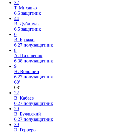
32
Т. Михавко
6.5
защитник
44
В. Дубинчак
6.5
защитник
6
В. Бражко
6.27
полузащитник
8
А. Пихаленок
6.38
полузащитник
9
Н. Волошин
6.27
полузащитник
68’
68’
22
В. Кабаев
6.27
полузащитник
29
В. Буяльский
6.27
полузащитник
39
Э. Герреро