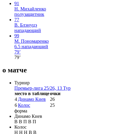
91
Н. Михайленко
полузащитник
77
В. Блэнуцэ
нападающий
99
М. Пономаренко
6.5
нападающий
79’
79’
о матче
Турнир
Премьер-лига 25/26, 13 Тур
место в таблице
очки
4
Динамо Киев
26
6
Колос
25
форма
Динамо Киев
В
В
П
В
П
Колос
Н
Н
Н
В
В