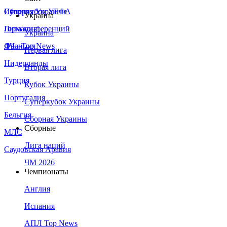
Сборная Украины
Италия
Суперкубок УЕФА
Украина
Германия
Лига конференций
Украина
Франция
ЛЧ - Top News
Первая лига
Нидерланды
Вторая лига
Турция
Кубок Украины
Португалия
Суперкубок Украины
Бельгия
Сборная Украины
Сборные
МЛС
Лига наций
Саудовская Аравия
ЧМ 2026
Чемпионаты
Англия
Испания
АПЛ Top News