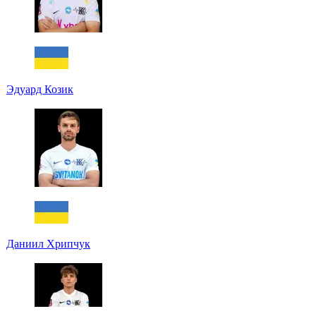
Эдуард Козик
Даниил Хрипчук