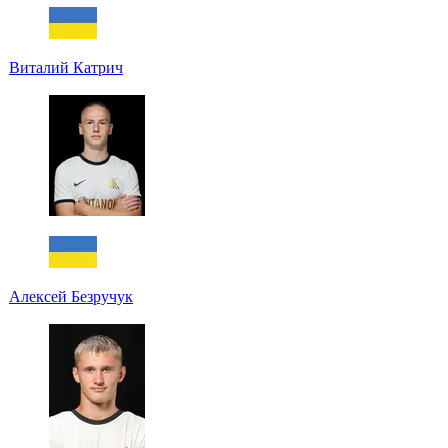
Виталий Катрич
Алексей Безручук