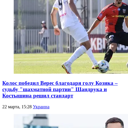
Колос победил Верес благодаря голу Козика –
судьбу "шахматной партии" Шандрука и
Костышина решил стандарт
22 марта, 15:28
Украина