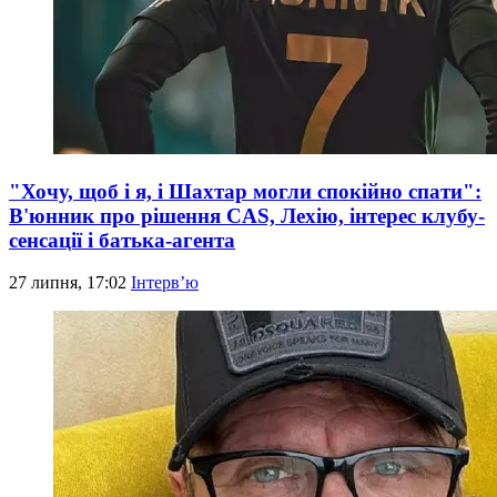
"Хочу, щоб і я, і Шахтар могли спокійно спати":
В'юнник про рішення CAS, Лехію, інтерес клубу-
сенсації і батька-агента
27 липня, 17:02
Інтерв’ю