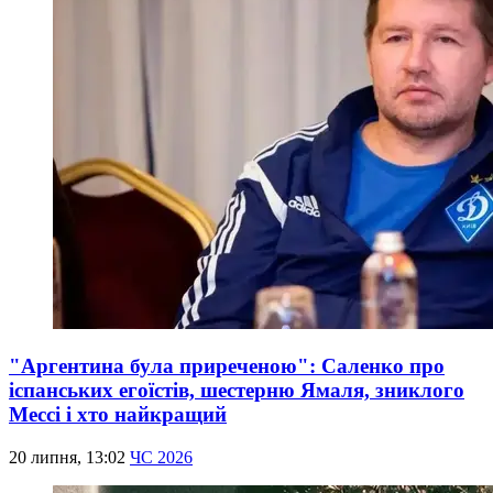
"Аргентина була приреченою": Саленко про
іспанських егоїстів, шестерню Ямаля, зниклого
Мессі і хто найкращий
20 липня, 13:02
ЧС 2026