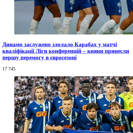
Динамо заслужено здолало Карабах у матчі
кваліфікації Ліги конференцій – кияни принесли
першу перемогу в євросезоні
17 745