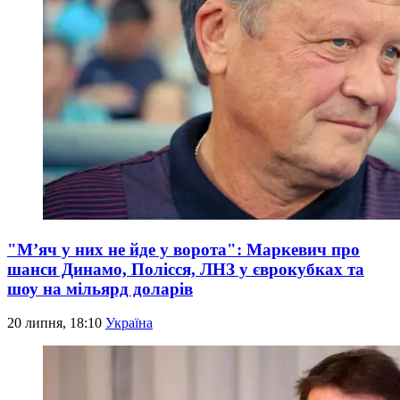
"М’яч у них не йде у ворота": Маркевич про
шанси Динамо, Полісся, ЛНЗ у єврокубках та
шоу на мільярд доларів
20 липня, 18:10
Україна