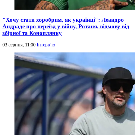
"Хочу стати хоробрим, як українці": Леандро
Андраде про переїзд у війну, Ротаня, відмову від
збірної та Коноплянку
03 серпня, 11:00
Інтерв’ю