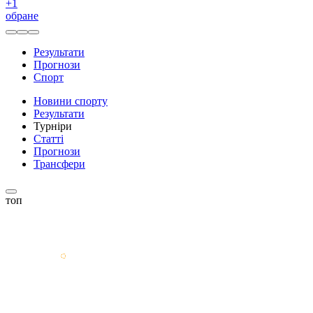
+
1
обране
Результати
Прогнози
Спорт
Новини спорту
Результати
Турніри
Статті
Прогнози
Трансфери
топ