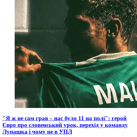
"Я ж не сам грав – нас було 11 на полі": герой
Євро про словенський урок, перехід у команду
Лупашка і чому не в УПЛ