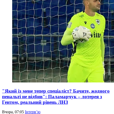
"Який із мене тепер спеціаліст? Бачите, жодного
пенальті не відбив": Паламарчук – лотерея з
Гентом, реальний рівень ЛНЗ
Вчора, 07:05
Інтерв’ю