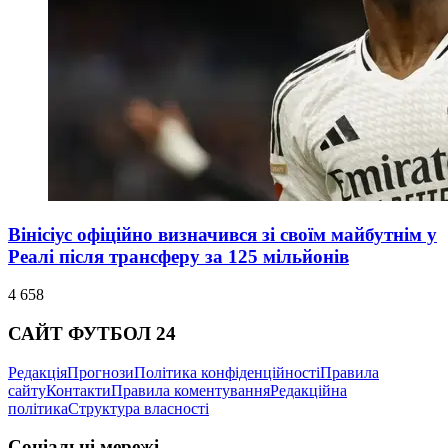
Вінісіус офіційно визначився зі своїм майбутнім у
Реалі після трансферу за 125 мільйонів
4 658
САЙТ ФУТБОЛ 24
Редакція
Прогнози
Політика конфіденційності
Правила
сайту
Контакти
Правила коментування
Редакційна
політика
Структура власності
Соціальні мережі