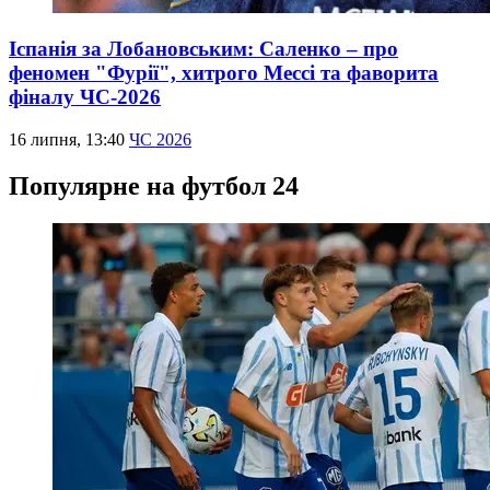
Іспанія за Лобановським: Саленко – про
феномен "Фурії", хитрого Мессі та фаворита
фіналу ЧС-2026
16 липня, 13:40
ЧС 2026
Популярне на футбол 24