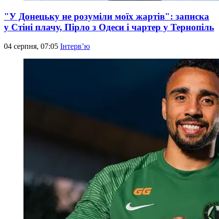
"У Донецьку не розуміли моїх жартів": записка
у Стіні плачу, Пірло з Одеси і чартер у Тернопіль
04 серпня, 07:05
Інтерв’ю