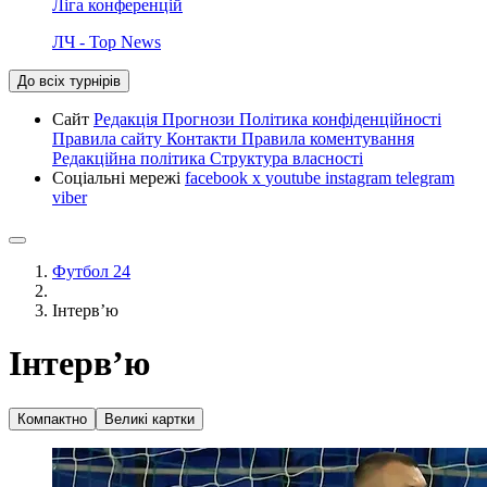
Ліга конференцій
ЛЧ - Top News
До всіх турнірів
Сайт
Редакція
Прогнози
Політика конфіденційності
Правила сайту
Контакти
Правила коментування
Редакційна політика
Структура власності
Соціальні мережі
facebook
x
youtube
instagram
telegram
viber
Футбол 24
Інтерв’ю
Інтерв’ю
Компактно
Великі картки