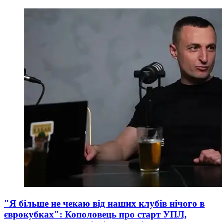
"Я більше не чекаю від наших клубів нічого в
єврокубках": Кополовець про старт УПЛ,