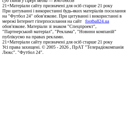
суб’єктів у сфері медіа — R40-06058
21+
Матеріали сайту призначені для осіб старше 21 року
При цитуванні і використанні будь-яких матеріалів посилання
на "Футбол 24" обов'язкове. При цитуванні і використанні в
мережі Інтернет гіперпосилання на сайт
football24.ua
обов'язкове. Матеріали зі знаком "Спецпроект",
"Партнерський матеріал", "Реклама", "Новини компаній"
публікуємо на правах реклами.
21+
Матеріали сайту призначені для осіб старше 21 року
Усi права захищенi. © 2005 -
2026
, ПрАТ "Телерадіокомпанія
Люкс". "Футбол 24".