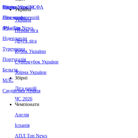
Збірна України
Італія
Суперкубок УЄФА
Україна
Німеччина
Ліга конференцій
Україна
Франція
ЛЧ - Top News
Перша ліга
Нідерланди
Друга ліга
Туреччина
Кубок України
Португалія
Суперкубок України
Бельгія
Збірна України
Збірні
МЛС
Ліга націй
Саудівська Аравія
ЧС 2026
Чемпіонати
Англія
Іспанія
АПЛ Top News