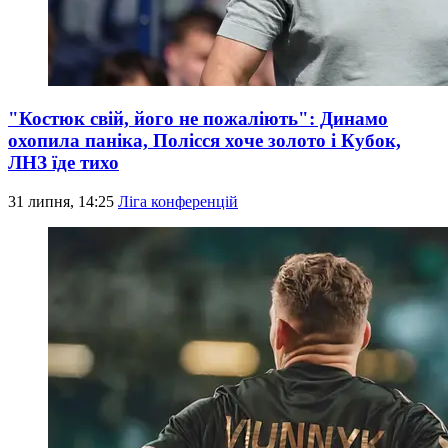
"Костюк свій, його не пожаліють": Динамо
охопила паніка, Полісся хоче золото і Кубок,
ЛНЗ їде тихо
31 липня, 14:25
Ліга конференцій