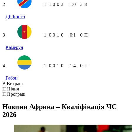
2
1
1
0
0
3
1:0
3
В
ДР Конго
3
1
0
0
1
0
0:1
0
П
Камерун
4
1
0
0
1
0
1:4
0
П
Габон
В
Виграш
Н
Нічия
П
Програш
Новини
Африка – Кваліфікація ЧС
2026