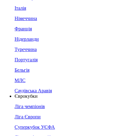
Італія
Німеччина
Франція
Нідерланди
Туреччина
Португалія
Бельгія
МЛС
Саудівська Аравія
Єврокубки
Ліга чемпіонів
Ліга Європи
Суперкубок УЄФА