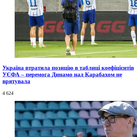
Україна втратила позицію в таблиці коефіцієнтів
УЄФА – перемога Динамо над Карабахом не
врятувала
4 624