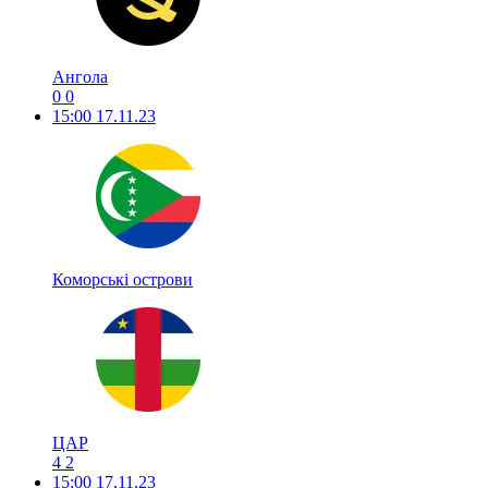
Ангола
0
0
15:00
17.11.23
Коморські острови
ЦАР
4
2
15:00
17.11.23