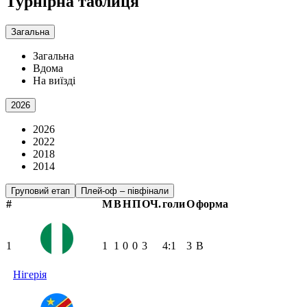
Турнірна таблиця
Загальна
Загальна
Вдома
На виїзді
2026
2026
2022
2018
2014
Груповий етап
Плей-оф – півфінали
#
М
В
Н
П
ОЧ.
голи
О
форма
1
1
1
0
0
3
4:1
3
В
Нігерія