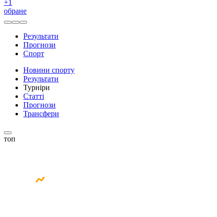
+
1
обране
Результати
Прогнози
Спорт
Новини спорту
Результати
Турніри
Статті
Прогнози
Трансфери
топ