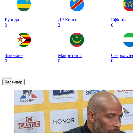
Руанда
ДР Конго
Ефіопія
0
2
0
Зімбабве
Мавританія
Сьєрра-Ле
0
0
0
Календар