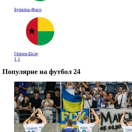
Буркіна-Фасо
Гвінея-Бісау
1
1
Популярне на футбол 24