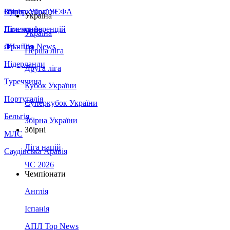
Збірна України
Італія
Суперкубок УЄФА
Україна
Німеччина
Ліга конференцій
Україна
Франція
ЛЧ - Top News
Перша ліга
Нідерланди
Друга ліга
Туреччина
Кубок України
Португалія
Суперкубок України
Бельгія
Збірна України
Збірні
МЛС
Ліга націй
Саудівська Аравія
ЧС 2026
Чемпіонати
Англія
Іспанія
АПЛ Top News