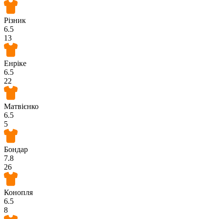
Різник
6.5
13
Енріке
6.5
22
Матвієнко
6.5
5
Бондар
7.8
26
Конопля
6.5
8