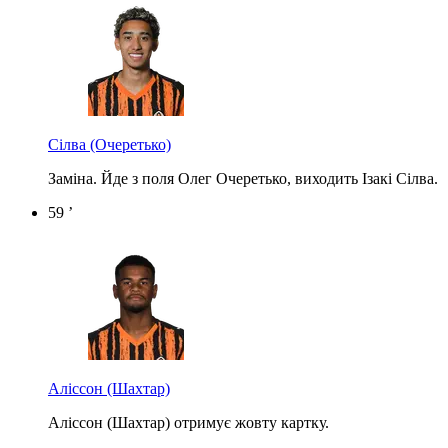
Сілва
(Очеретько)
Заміна. Йде з поля Олег Очеретько, виходить Ізакі Сілва.
59 ’
Аліссон (Шахтар)
Аліссон (Шахтар) отримує жовту картку.