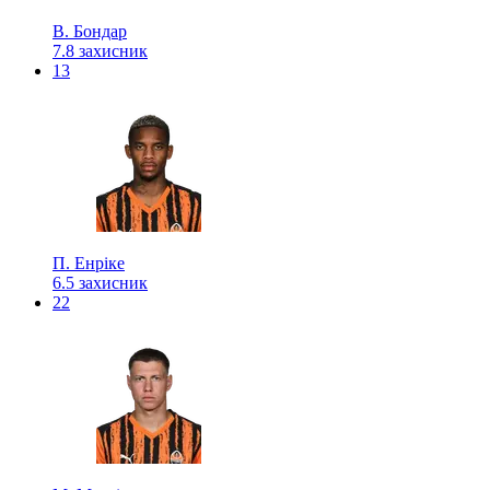
В. Бондар
7.8
захисник
13
П. Енріке
6.5
захисник
22