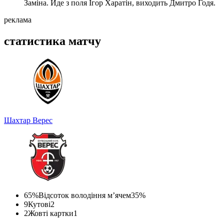
Заміна. Йде з поля Ігор Харатін, виходить Дмитро Годя.
реклама
статистика матчу
Шахтар
Верес
65%
Відсоток володіння м’ячем
35%
9
Кутові
2
2
Жовті картки
1