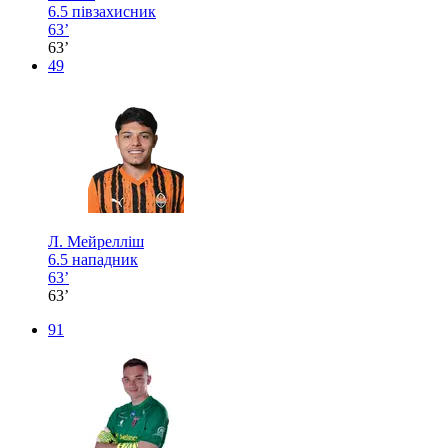
6.5
півзахисник
63’
63’
49
Л. Мейрелліш
6.5
нападник
63’
63’
91