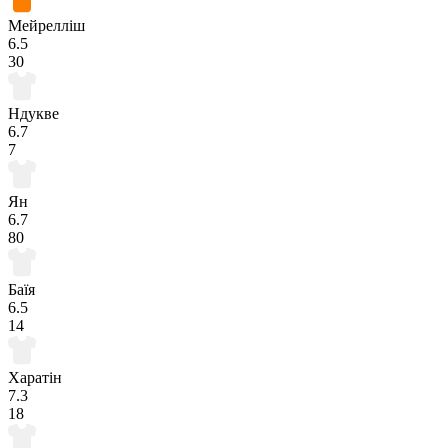
Мейрелліш
6.5
30
Ндукве
6.7
7
Ян
6.7
80
Баїя
6.5
14
Харатін
7.3
18