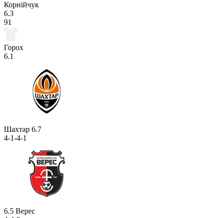
Корнійчук
6.3
91
Горох
6.1
Шахтар
6.7
4-1-4-1
6.5
Верес