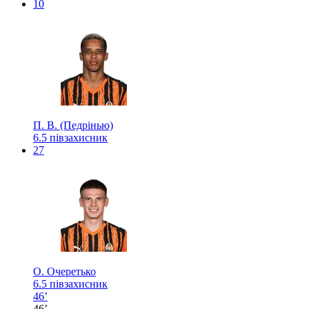
10
П. В. (Педрінью)
6.5
півзахисник
27
О. Очеретько
6.5
півзахисник
46’
46’