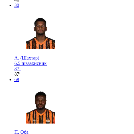
30
А. (Шахтар)
6.5
півзахисник
87’
87’
68
П. Оба