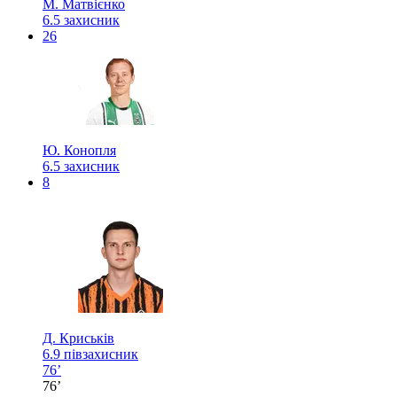
М. Матвієнко
6.5
захисник
26
Ю. Конопля
6.5
захисник
8
Д. Криськів
6.9
півзахисник
76’
76’