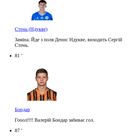
Стень
(Ндукве)
Заміна. Йде з поля Денис Ндукве, виходить Сергій
Стень.
81 ’
Бондар
Гооол!!!! Валерій Бондар забиває гол.
87 ’