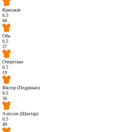
Криськів
6.5
68
Оба
6.5
27
Очеретько
6.5
10
Віктор (Педрінью)
6.5
30
Аліссон (Шахтар)
6.5
49