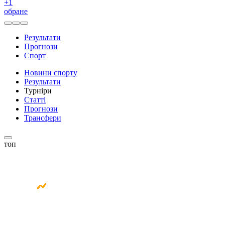
+
1
обране
Результати
Прогнози
Спорт
Новини спорту
Результати
Турніри
Статті
Прогнози
Трансфери
топ