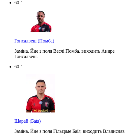
60 ’
Гонсалвеш
(Помба)
Заміна. Йде з поля Веслі Помба, виходить Андре
Гонсалвеш.
60 ’
Шарай
(Баїя)
Заміна. Йде з поля Гільєрме Баїя, виходить Владислав