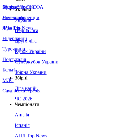
Збірна України
Італія
Суперкубок УЄФА
Україна
Німеччина
Ліга конференцій
Україна
Франція
ЛЧ - Top News
Перша ліга
Нідерланди
Друга ліга
Туреччина
Кубок України
Португалія
Суперкубок України
Бельгія
Збірна України
Збірні
МЛС
Ліга націй
Саудівська Аравія
ЧС 2026
Чемпіонати
Англія
Іспанія
АПЛ Top News