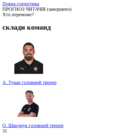
Повна статистика
ПРОГНОЗ ЧИТАЧІВ
(завершено)
Хто переможе?
Найпопулярніший рахунок
склади команд
Сформований за прогнозами учасників турніру прогнозистів.
Долучайтеся до конкурсу та вигравайте класні призи!
А. Туран
головний тренер
2 - 0
О. Шандрук
головний тренер
31
Турнір прогнозистів