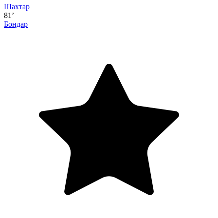
Шахтар
81’
Бондар