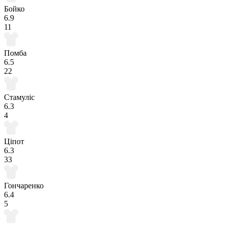
Бойко
6.9
11
Помба
6.5
22
Стамуліс
6.3
4
Ціпот
6.3
33
Гончаренко
6.4
5