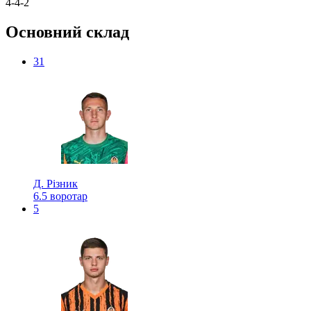
4-4-2
Основний склад
31
Д. Різник
6.5
воротар
5