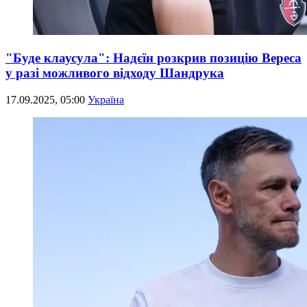
"Будe клаусула": Надєїн розкрив позицію Вереса
у разі можливого відходу Шандрука
17.09.2025, 05:00
Україна