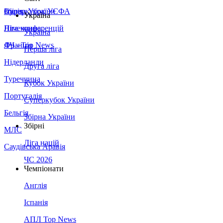
Збірна України
Італія
Суперкубок УЄФА
Україна
Німеччина
Ліга конференцій
Україна
Франція
ЛЧ - Top News
Перша ліга
Нідерланди
Друга ліга
Туреччина
Кубок України
Португалія
Суперкубок України
Бельгія
Збірна України
Збірні
МЛС
Ліга націй
Саудівська Аравія
ЧС 2026
Чемпіонати
Англія
Іспанія
АПЛ Top News