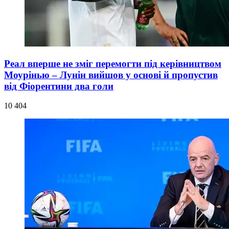
Реал вперше не зміг перемогти під керівництвом
Моурінью – Лунін вийшов у основі й пропустив
від Фіорентини два голи
10 404