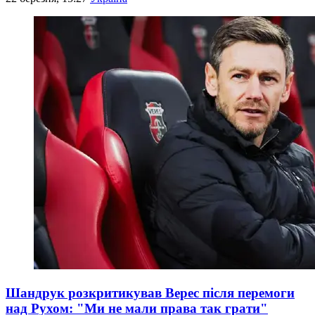
Шандрук розкритикував Верес після перемоги
над Рухом: "Ми не мали права так грати"