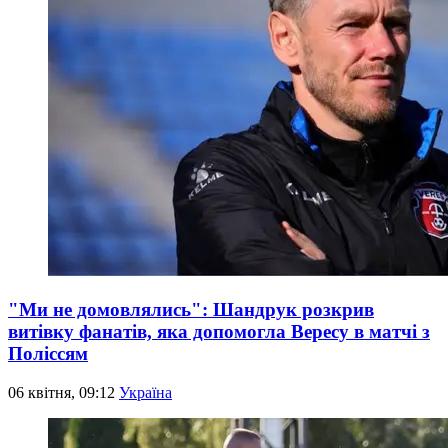
"Ми не домовлялись": Шандрук розкрив
витівку фанатів, яка допомогла Вересу в матчі з
Поліссям
06 квітня, 09:12
Україна