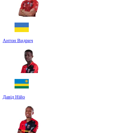
Антон Видрич
Давід Нійо