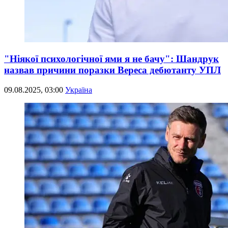
"Ніякої психологічної ями я не бачу": Шандрук
назвав причини поразки Вереса дебютанту УПЛ
09.08.2025, 03:00
Україна