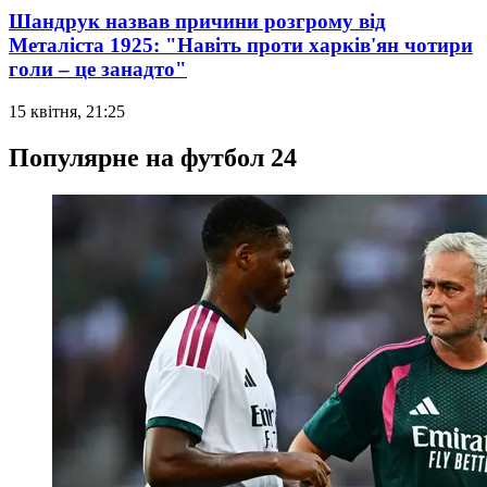
Шандрук назвав причини розгрому від
Металіста 1925: "Навіть проти харків'ян чотири
голи – це занадто"
15 квітня, 21:25
Популярне на футбол 24