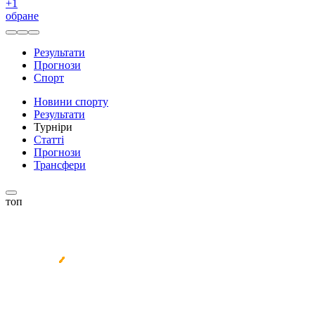
+
1
обране
Результати
Прогнози
Спорт
Новини спорту
Результати
Турніри
Статті
Прогнози
Трансфери
топ