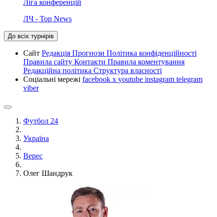
Ліга конференцій
ЛЧ - Top News
До всіх турнірів
Сайт
Редакція
Прогнози
Політика конфіденційності
Правила сайту
Контакти
Правила коментування
Редакційна політика
Структура власності
Соціальні мережі
facebook
x
youtube
instagram
telegram
viber
Футбол 24
Україна
Верес
Олег Шандрук