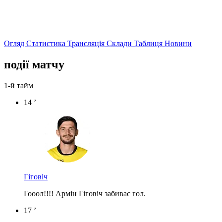
Огляд
Статистика
Трансляція
Склади
Таблиця
Новини
події матчу
1-й тайм
14 ’
Гіговіч
Гооол!!!! Армін Гіговіч забиває гол.
17 ’