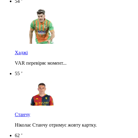
54 ’
Хаджі
VAR перевіряє момент...
55 ’
Станчу
Ніколає Станчу отримує жовту картку.
62 ’