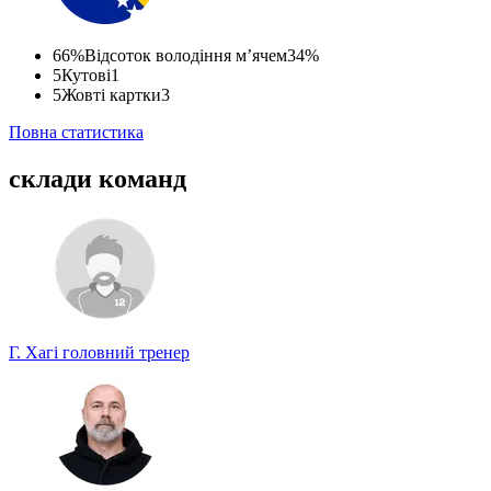
66%
Відсоток володіння м’ячем
34%
5
Кутові
1
5
Жовті картки
3
Повна статистика
склади команд
Г. Хагі
головний тренер