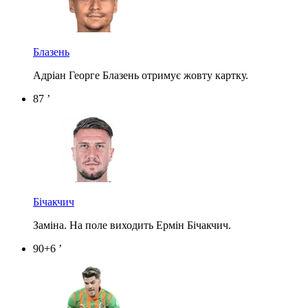
Блазень
Адріан Георге Блазень отримує жовту картку.
87 ’
Бічакчич
Заміна. На поле виходить Ермін Бічакчич.
90+6 ’