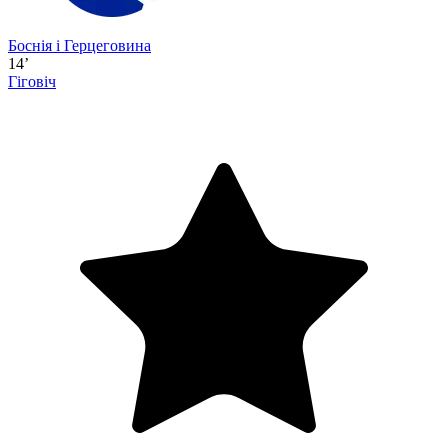
Боснія і Герцеговина
14’
Гіговіч