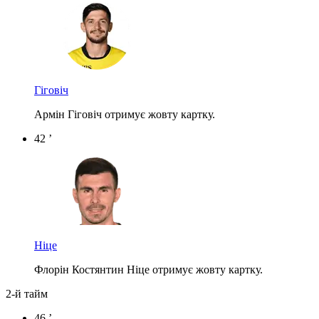
Гіговіч
Армін Гіговіч отримує жовту картку.
42 ’
Ніце
Флорін Костянтин Ніце отримує жовту картку.
2-й тайм
46 ’