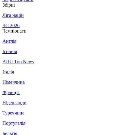
Збірні
Ліга націй
ЧС 2026
Чемпіонати
Англія
Іспанія
АПЛ Top News
Італія
Німеччина
Франція
Нідерланди
Туреччина
Португалія
Бельгія