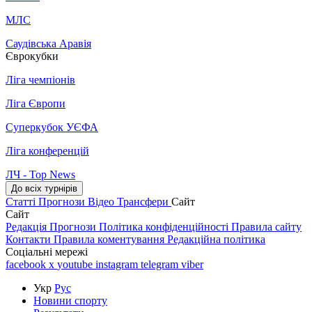
МЛС
Саудівська Аравія
Єврокубки
Ліга чемпіонів
Ліга Європи
Суперкубок УЄФА
Ліга конференцій
ЛЧ - Top News
До всіх турнірів
Статті
Прогнози
Відео
Трансфери
Сайт
Сайт
Редакція
Прогнози
Політика конфіденційності
Правила сайту
Контакти
Правила коментування
Редакційна політика
Соціальні мережі
facebook
x
youtube
instagram
telegram
viber
Укр
Рус
Новини спорту