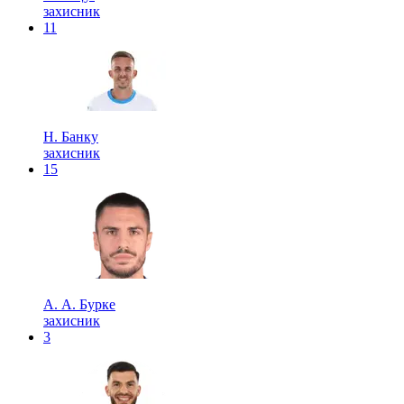
захисник
11
Н. Банку
захисник
15
А. А. Бурке
захисник
3