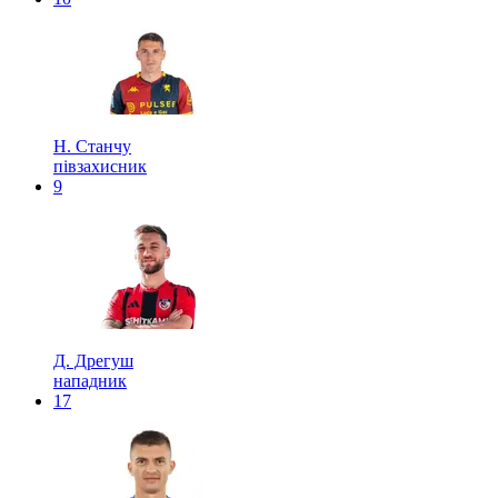
Н. Станчу
півзахисник
9
Д. Дрегуш
нападник
17