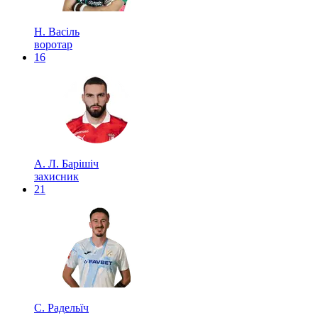
Н. Васіль
воротар
16
А. Л. Барішіч
захисник
21
С. Радельїч