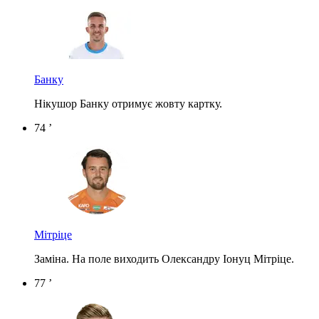
Банку
Нікушор Банку отримує жовту картку.
74 ’
Мітріце
Заміна. На поле виходить Олександру Іонуц Мітріце.
77 ’