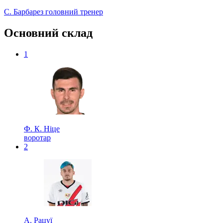
С. Барбарез
головний тренер
Основний склад
1
Ф. К. Ніце
воротар
2
А. Рацуї