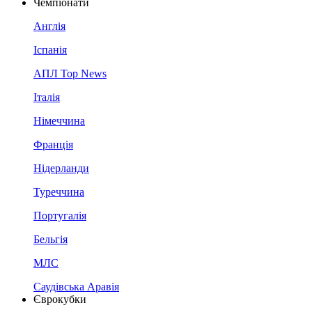
Чемпіонати
Англія
Іспанія
АПЛ Top News
Італія
Німеччина
Франція
Нідерланди
Туреччина
Португалія
Бельгія
МЛС
Саудівська Аравія
Єврокубки