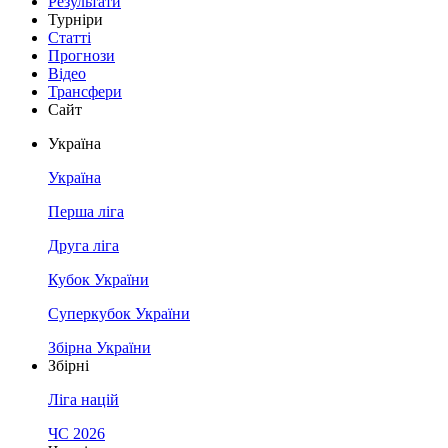
Результати
Турніри
Статті
Прогнози
Відео
Трансфери
Сайт
Україна
Україна
Перша ліга
Друга ліга
Кубок України
Суперкубок України
Збірна України
Збірні
Ліга націй
ЧС 2026