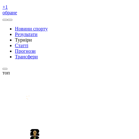
+
1
обране
Новини спорту
Результати
Турніри
Статті
Прогнози
Трансфери
топ