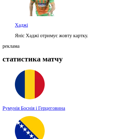
Хаджі
Яніс Хаджі отримує жовту картку.
реклама
статистика матчу
Румунія
Боснія і Герцеговина