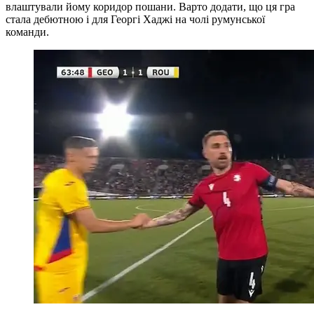
влаштували йому коридор пошани. Варто додати, що ця гра
стала дебютною і для Георгі Хаджі на чолі румунської
команди.