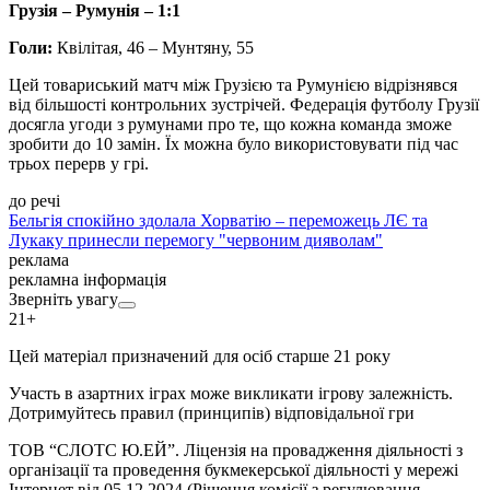
Грузія – Румунія – 1:1
Голи:
Квілітая, 46 – Мунтяну, 55
Цей товариський матч між Грузією та Румунією відрізнявся
від більшості контрольних зустрічей. Федерація футболу Грузії
досягла угоди з румунами про те, що кожна команда зможе
зробити до 10 замін. Їх можна було використовувати під час
трьох перерв у грі.
до речі
Бельгія спокійно здолала Хорватію – переможець ЛЄ та
Лукаку принесли перемогу "червоним дияволам"
реклама
рекламна інформація
Зверніть увагу
21+
Цей матеріал призначений для осіб старше 21 року
Участь в азартних іграх може викликати ігрову залежність.
Дотримуйтесь правил (принципів) відповідальної гри
ТОВ “СЛОТС Ю.ЕЙ”. Ліцензія на провадження діяльності з
організації та проведення букмекерської діяльності у мережі
Інтернет від 05.12.2024 (Рішення комісії з регулювання