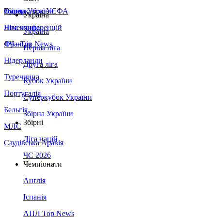
Збірна України
Італія
Суперкубок УЄФА
Україна
Німеччина
Ліга конференцій
Україна
Франція
ЛЧ - Top News
Перша ліга
Нідерланди
Друга ліга
Туреччина
Кубок України
Португалія
Суперкубок України
Бельгія
Збірна України
Збірні
МЛС
Ліга націй
Саудівська Аравія
ЧС 2026
Чемпіонати
Англія
Іспанія
АПЛ Top News