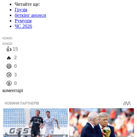
Читайте ще
:
Грузія
беткінг анонси
Румунія
ЧС 2026
️👍
15
️🔥
2
️😄
0
️😢
3
️🤬
0
коментарі