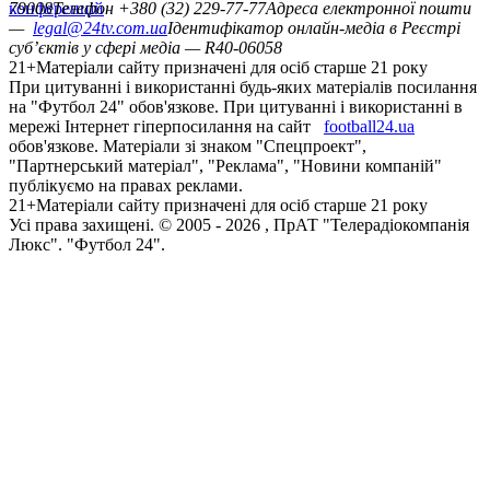
конференцій
79008
Телефон +380 (32) 229-77-77
Адреса електронної пошти
—
legal@24tv.com.ua
Ідентифікатор онлайн-медіа в Реєстрі
суб’єктів у сфері медіа — R40-06058
21+
Матеріали сайту призначені для осіб старше 21 року
При цитуванні і використанні будь-яких матеріалів посилання
на "Футбол 24" обов'язкове. При цитуванні і використанні в
мережі Інтернет гіперпосилання на сайт
football24.ua
обов'язкове. Матеріали зі знаком "Спецпроект",
"Партнерський матеріал", "Реклама", "Новини компаній"
публікуємо на правах реклами.
21+
Матеріали сайту призначені для осіб старше 21 року
Усi права захищенi. © 2005 -
2026
, ПрАТ "Телерадіокомпанія
Люкс". "Футбол 24".