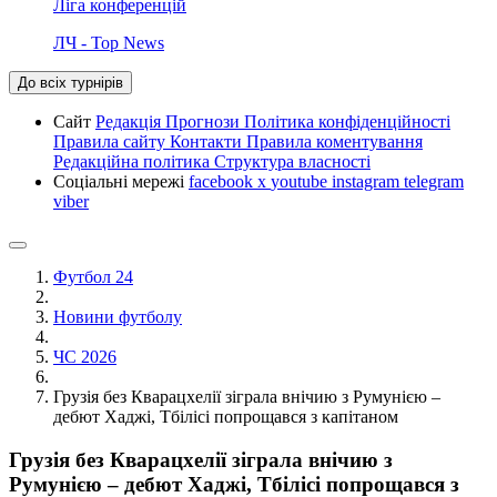
Ліга конференцій
ЛЧ - Top News
До всіх турнірів
Сайт
Редакція
Прогнози
Політика конфіденційності
Правила сайту
Контакти
Правила коментування
Редакційна політика
Структура власності
Соціальні мережі
facebook
x
youtube
instagram
telegram
viber
Футбол 24
Новини футболу
ЧС 2026
Грузія без Кварацхелії зіграла внічию з Румунією –
дебют Хаджі, Тбілісі попрощався з капітаном
Грузія без Кварацхелії зіграла внічию з
Румунією – дебют Хаджі, Тбілісі попрощався з