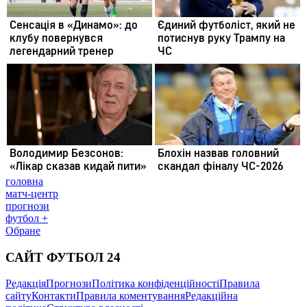
головна
матч-центр
прогнози
футбол +
Обране
САЙТ ФУТБОЛ 24
Редакція
Прогнози
Політика конфіденційності
Правила
сайту
Контакти
Правила коментування
Редакційна