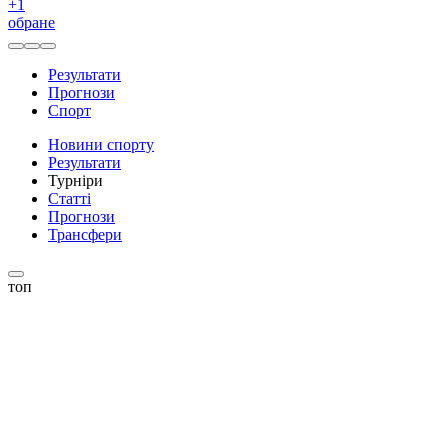
+
1
обране
Результати
Прогнози
Спорт
Новини спорту
Результати
Турніри
Статті
Прогнози
Трансфери
топ