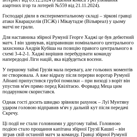
азартних ігор та лотерей №559 від 21.11.2024).
Господарі діяли в експериментальному складі – зіркові гравці
атаки Кварацхелія (ПСЖ) і Мікаутадзе (Вільяреал) у цьому
матчі не грали.
Для наставника збірної Румунії Георге Хаджі це був дебютний
матч. І він здивував, відправивши номінального центрального
захисника Андрія Кубіша на позицію правого центрального в
схемі 3-4-2-1. Хаджі вирішив перебудувати команду
напередодні Ліги націй, яка відбудеться восени.
У першому таймі Грузія мала перевагу, але гольових моментів
не створювала. А вже відразу після перерви воротар Румунії
Айоані припустився грубої помилки – при виході з воріт він
упустив м'яч прямо перед Квілітаєю. Форвард Меца цим
подарунком скористався.
Однак гості досить швидко зрівняли рахунок – Луї Мунтяну
ударом головою відправив м'яч у дальній кут після передачі
Скречу.
Ці події не стали головними у другому таймі. Головною
подією стало прощання капітана збірної Грузії Кашиї – він
зіграв свій останній матч за команду. Гравці збірної Румунії