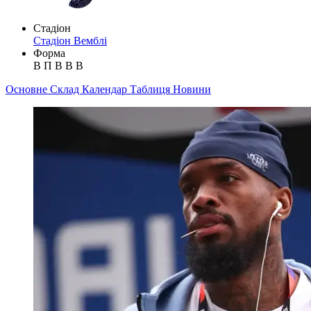
Стадіон
Стадіон Вемблі
Форма
В
П
В
В
В
Основне
Склад
Календар
Таблиця
Новини