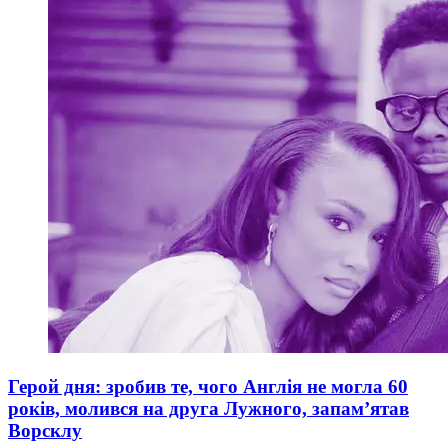
Герой дня: зробив те, чого Англія не могла 60
років, молився на друга Лужного, запам’ятав
Ворсклу