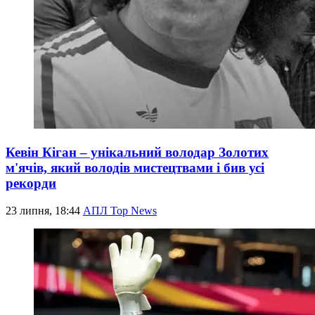
Кевін Кіган – унікальний володар Золотих
м'ячів, який володів мистецтвами і бив усі
рекорди
23 липня, 18:44
АПЛ Top News