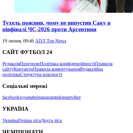
Тухель пояснив, чому не випустив Саку в
півфіналі ЧС-2026 проти Аргентини
19 липня, 09:46
АПЛ Top News
САЙТ ФУТБОЛ 24
Редакція
Прогнози
Політика конфіденційності
Правила
сайту
Контакти
Правила коментування
Редакційна
політика
Структура власності
Соціальні мережі
facebook
x
youtube
instagram
telegram
viber
УКРАЇНА
Україна
Перша ліга
Друга ліга
ЧЕМПІОНАТИ