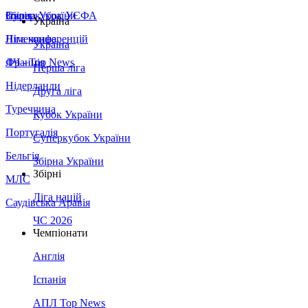
Збірна України
Італія
Суперкубок УЄФА
Україна
Німеччина
Ліга конференцій
Україна
Франція
ЛЧ - Top News
Перша ліга
Нідерланди
Друга ліга
Туреччина
Кубок України
Португалія
Суперкубок України
Бельгія
Збірна України
Збірні
МЛС
Ліга націй
Саудівська Аравія
ЧС 2026
Чемпіонати
Англія
Іспанія
АПЛ Top News