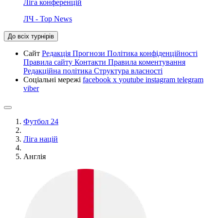
Ліга конференцій
ЛЧ - Top News
До всіх турнірів
Сайт
Редакція
Прогнози
Політика конфіденційності
Правила сайту
Контакти
Правила коментування
Редакційна політика
Структура власності
Соціальні мережі
facebook
x
youtube
instagram
telegram
viber
Футбол 24
Ліга націй
Англія