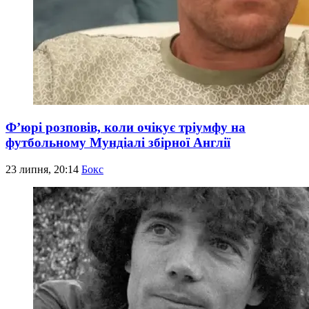
Ф’юрі розповів, коли очікує тріумфу на
футбольному Мундіалі збірної Англії
23 липня, 20:14
Бокс