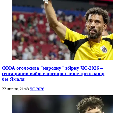
ФІФА оголосила "народну" збірну ЧС-2026 –
сенсаційний вибір воротаря і лише три іспанці
без Ямаля
22 липня, 21:48
ЧС 2026