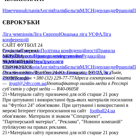
Німеччина
Іспанія
Англія
Італія
Бельгія
МЛС
Нідерланди
Франція
П
ЄВРОКУБКИ
Ліга чемпіонів
Ліга Європи
Юнацька ліга УЄФА
Ліга
конференцій
САЙТ ФУТБОЛ 24
Редакція
Соціальні мережі
Прогнози
Політика конфіденційності
Правила
сайту
facebook
УКРАЇНА
Контакти
x
youtube
Правила коментування
instagram
telegram
viber
Редакційна
політика
Україна
ЧЕМПІОНАТИ
Перша ліга
Структура власності
Друга ліга
Німеччина
ЄВРОКУБКИ
Іспанія
Англія
Італія
Бельгія
МЛС
Нідерланди
Франція
П
Ліга чемпіонів
Онлайн-медіа «Футбол 24»
Ліга Європи
Юнацька ліга УЄФА
пл. Галицька, буд. 15, м. Львів,
Ліга
конференцій
79008
Телефон +380 (32) 229-77-77
Адреса електронної пошти
—
legal@24tv.com.ua
Ідентифікатор онлайн-медіа в Реєстрі
суб’єктів у сфері медіа — R40-06058
21+
Матеріали сайту призначені для осіб старше 21 року
При цитуванні і використанні будь-яких матеріалів посилання
на "Футбол 24" обов'язкове. При цитуванні і використанні в
мережі Інтернет гіперпосилання на сайт
football24.ua
обов'язкове. Матеріали зі знаком "Спецпроект",
"Партнерський матеріал", "Реклама", "Новини компаній"
публікуємо на правах реклами.
21+
Матеріали сайту призначені для осіб старше 21 року