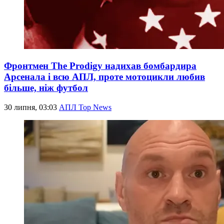
Фронтмен The Prodigy надихав бомбардира
Арсенала і всю АПЛ, проте мотоцикли любив
більше, ніж футбол
30 липня, 03:03
АПЛ Top News