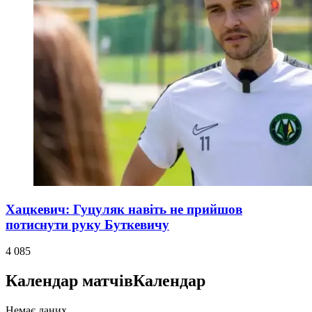
Хацкевич: Гуцуляк навіть не прийшов
потиснути руку Буткевичу
4 085
Календар матчів
Календар
Немає даних