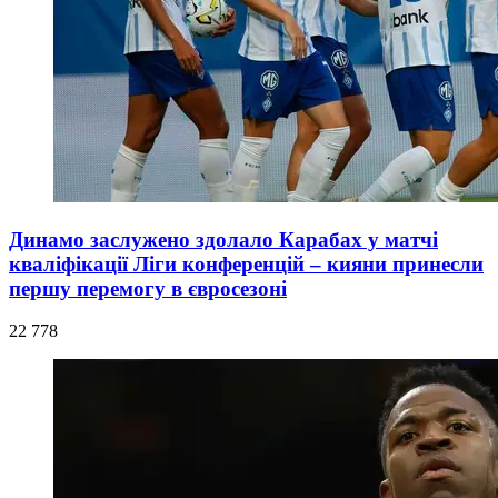
Динамо заслужено здолало Карабах у матчі
кваліфікації Ліги конференцій – кияни принесли
першу перемогу в євросезоні
22 778