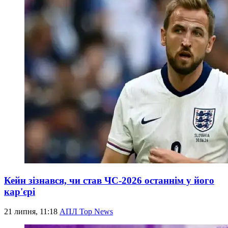
Кейн зізнався, чи став ЧС-2026 останнім у його
кар'єрі
21 липня, 11:18
АПЛ Top News