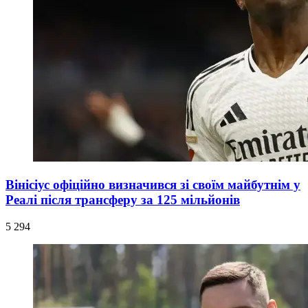
Вінісіус офіційно визначився зі своїм майбутнім у
Реалі після трансферу за 125 мільйонів
5 294