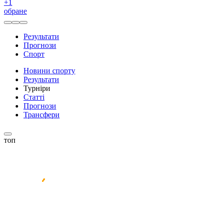
+
1
обране
Результати
Прогнози
Спорт
Новини спорту
Результати
Турніри
Статті
Прогнози
Трансфери
топ