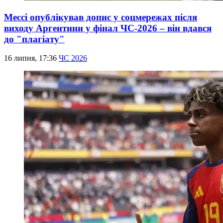
Мессі опублікував допис у соцмережах після
виходу Аргентини у фінал ЧС-2026 – він вдався
до "плагіату"
16 липня, 17:36
ЧС 2026