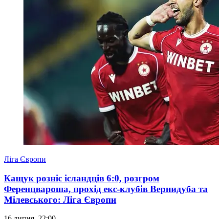
Ліга Європи
Кащук розніс ісландців 6:0, розгром
Ференцвароша, прохід екс-клубів Вернидуба та
Мілевського: Ліга Європи
16 липня, 22:00