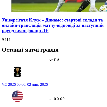
Універсітатя Клуж – Динамо: стартові склади та
онлайн-трансляція матчу-відповіді за наступний
раунд кваліфікації ЛЄ
9 114
Останні матчі гравця
хв
Г
А
ЧС 2026
00:00,
02 лип. 2026
-
0
0
0
0