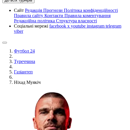
До всіх турнірів
Сайт
Редакція
Прогнози
Політика конфіденційності
Правила сайту
Контакти
Правила коментування
Редакційна політика
Структура власності
Соціальні мережі
facebook
x
youtube
instagram
telegram
viber
Футбол 24
Туреччина
Газіантеп
Ніхад Муякіч