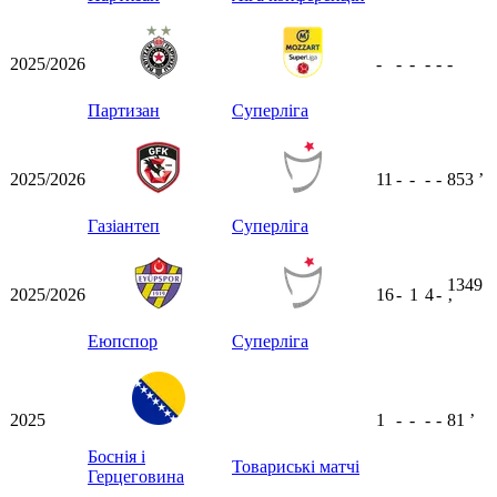
2025/2026
-
-
-
-
-
-
Партизан
Суперліга
2025/2026
11
-
-
-
-
853
ʼ
Газіантеп
Суперліга
1349
2025/2026
16
-
1
4
-
ʼ
Еюпспор
Суперліга
2025
1
-
-
-
-
81
ʼ
Боснія і
Товариські матчі
Герцеговина