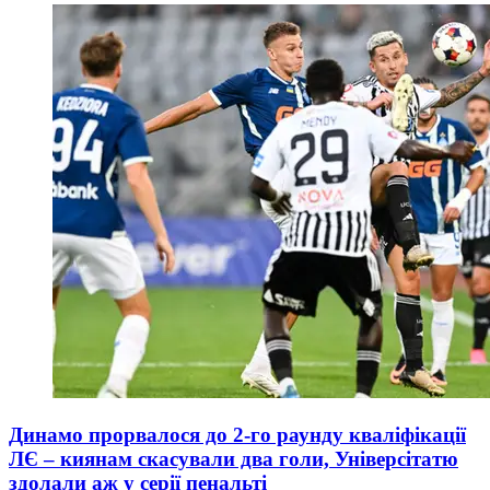
Динамо прорвалося до 2-го раунду кваліфікації
ЛЄ – киянам скасували два голи, Універсітатю
здолали аж у серії пенальті