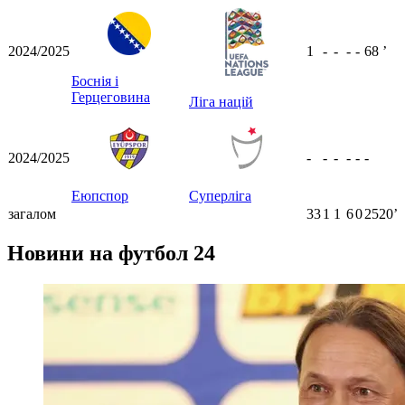
2024/2025
1
-
-
-
-
68
ʼ
Боснія і
Герцеговина
Ліга націй
2024/2025
-
-
-
-
-
-
Еюпспор
Суперліга
загалом
33
1
1
6
0
2520ʼ
Новини на футбол 24