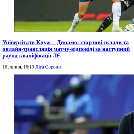
Універсітатя Клуж – Динамо: стартові склади та
онлайн-трансляція матчу-відповіді за наступний
раунд кваліфікації ЛЄ
16 липня, 16:19
Ліга Європи