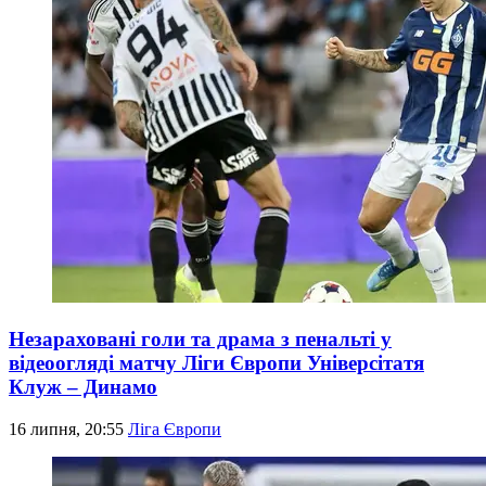
Незараховані голи та драма з пенальті у
відеоогляді матчу Ліги Європи Універсітатя
Клуж – Динамо
16 липня, 20:55
Ліга Європи