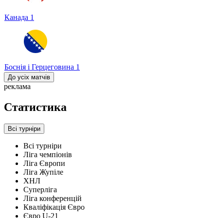
Канада
1
Боснія і Герцеговина
1
До усіх матчів
реклама
Статистика
Всі турніри
Всі турніри
Ліга чемпіонів
Ліга Європи
Ліга Жупіле
ХНЛ
Суперліга
Ліга конференцій
Кваліфікація Євро
Євро U-21