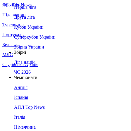
Франція
ЛЧ - Top News
Перша ліга
Нідерланди
Друга ліга
Туреччина
Кубок України
Португалія
Суперкубок України
Бельгія
Збірна України
Збірні
МЛС
Ліга націй
Саудівська Аравія
ЧС 2026
Чемпіонати
Англія
Іспанія
АПЛ Top News
Італія
Німеччина