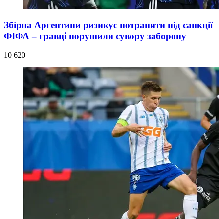
Збірна Аргентини ризикує потрапити під санкції
ФІФА – гравці порушили сувору заборону
10 620