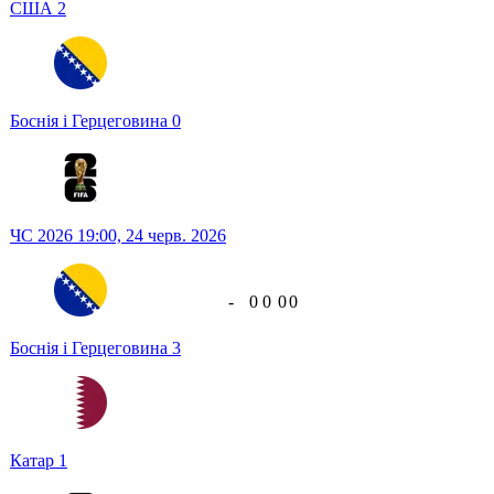
США
2
Боснія і Герцеговина
0
ЧС 2026
19:00,
24 черв. 2026
-
0
0
0
0
Боснія і Герцеговина
3
Катар
1