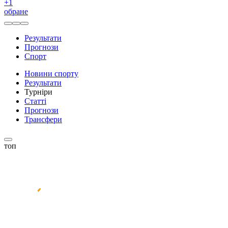
+
1
обране
Результати
Прогнози
Спорт
Новини спорту
Результати
Турніри
Статті
Прогнози
Трансфери
топ