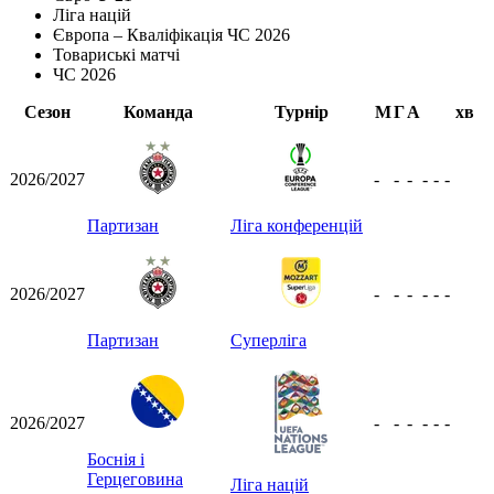
Ліга націй
Європа – Кваліфікація ЧС 2026
Товариські матчі
ЧС 2026
Сезон
Команда
Турнір
М
Г
А
хв
2026/2027
-
-
-
-
-
-
Партизан
Ліга конференцій
2026/2027
-
-
-
-
-
-
Партизан
Суперліга
2026/2027
-
-
-
-
-
-
Боснія і
Герцеговина
Ліга націй