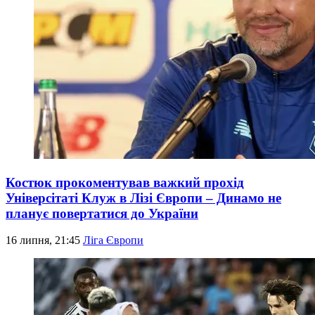
Костюк прокоментував важкий прохід
Універсітаті Клуж в Лізі Європи – Динамо не
планує повертатися до України
16 липня, 21:45
Ліга Європи