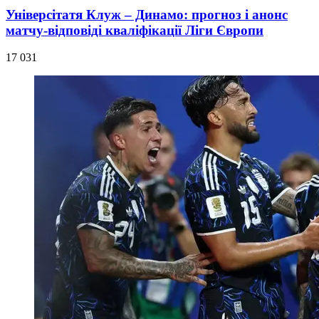
Універсітатя Клуж – Динамо: прогноз і анонс
матчу-відповіді кваліфікації Ліги Європи
17 031