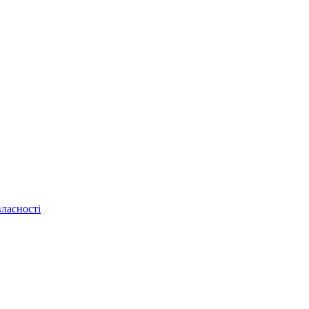
ласності