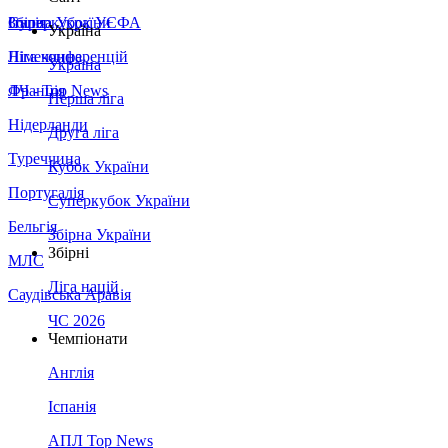
Збірна України
Італія
Суперкубок УЄФА
Україна
Німеччина
Ліга конференцій
Україна
Франція
ЛЧ - Top News
Перша ліга
Нідерланди
Друга ліга
Туреччина
Кубок України
Португалія
Суперкубок України
Бельгія
Збірна України
Збірні
МЛС
Ліга націй
Саудівська Аравія
ЧС 2026
Чемпіонати
Англія
Іспанія
АПЛ Top News