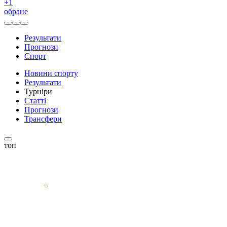
+
1
обране
Результати
Прогнози
Спорт
Новини спорту
Результати
Турніри
Статті
Прогнози
Трансфери
топ