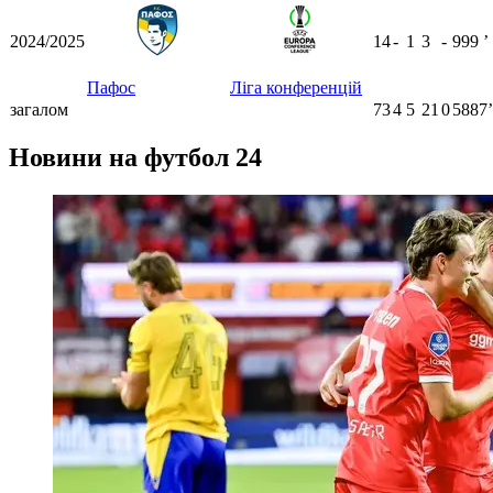
2024/2025
14
-
1
3
-
999
ʼ
Пафос
Ліга конференцій
загалом
73
4
5
21
0
5887ʼ
Новини на футбол 24