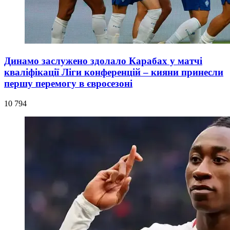
Динамо заслужено здолало Карабах у матчі
кваліфікації Ліги конференцій – кияни принесли
першу перемогу в євросезоні
10 794