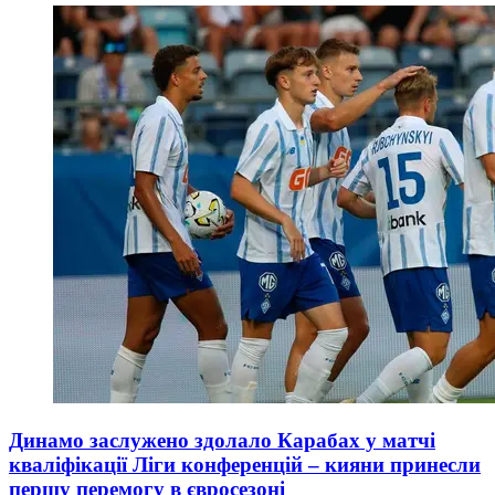
Динамо заслужено здолало Карабах у матчі
кваліфікації Ліги конференцій – кияни принесли
першу перемогу в євросезоні