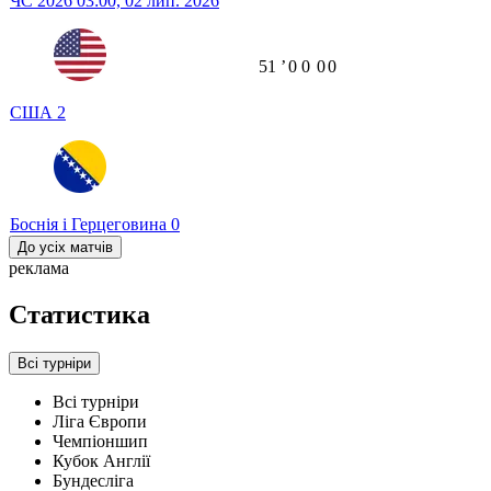
ЧС 2026
03:00,
02 лип. 2026
51
ʼ
0
0
0
0
США
2
Боснія і Герцеговина
0
До усіх матчів
реклама
Статистика
Всі турніри
Всі турніри
Ліга Європи
Чемпіоншип
Кубок Англії
Бундесліга