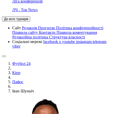
Ліга конференцій
ЛЧ - Top News
До всіх турнірів
Сайт
Редакція
Прогнози
Політика конфіденційності
Правила сайту
Контакти
Правила коментування
Редакційна політика
Структура власності
Соціальні мережі
facebook
x
youtube
instagram
telegram
viber
Футбол 24
Кіпр
Пафос
Іван Шуньїч