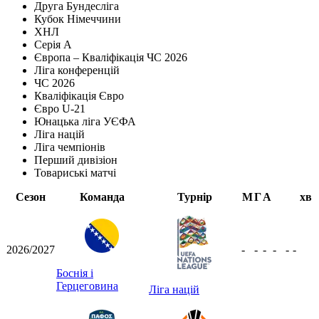
Друга Бундесліга
Кубок Німеччини
ХНЛ
Серія А
Європа – Кваліфікація ЧС 2026
Ліга конференцій
ЧС 2026
Кваліфікація Євро
Євро U-21
Юнацька ліга УЄФА
Ліга націй
Ліга чемпіонів
Перший дивізіон
Товариські матчі
Сезон
Команда
Турнір
М
Г
А
хв
2026/2027
-
-
-
-
-
-
Боснія і
Герцеговина
Ліга націй