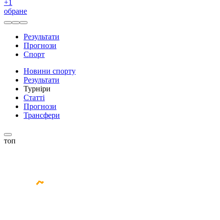
+
1
обране
Результати
Прогнози
Спорт
Новини спорту
Результати
Турніри
Статті
Прогнози
Трансфери
топ