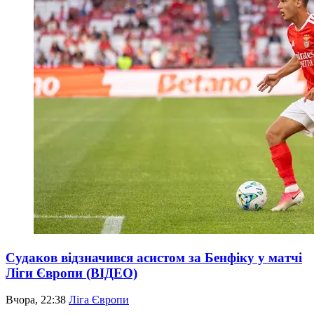
Судаков відзначився асистом за Бенфіку у матчі
Ліги Європи (ВІДЕО)
Вчора, 22:38
Ліга Європи