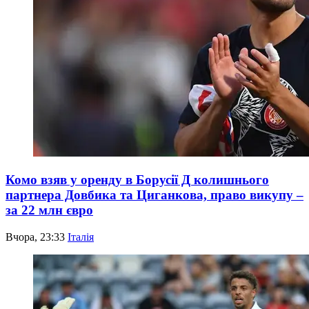
Комо взяв у оренду в Борусії Д колишнього
партнера Довбика та Циганкова, право викупу –
за 22 млн євро
Вчора, 23:33
Італія