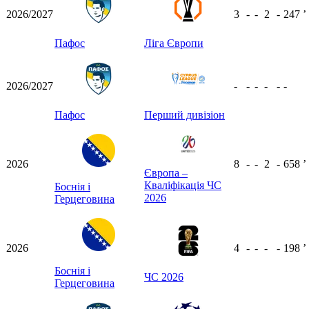
2026/2027
3
-
-
2
-
247
ʼ
Пафос
Ліга Європи
2026/2027
-
-
-
-
-
-
Пафос
Перший дивізіон
2026
8
-
-
2
-
658
ʼ
Європа –
Кваліфікація ЧС
Боснія і
2026
Герцеговина
2026
4
-
-
-
-
198
ʼ
Боснія і
ЧС 2026
Герцеговина