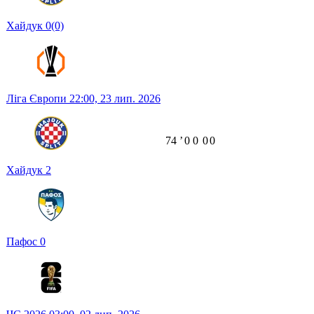
Хайдук
0
(0)
Ліга Європи
22:00,
23 лип. 2026
74
ʼ
0
0
0
0
Хайдук
2
Пафос
0