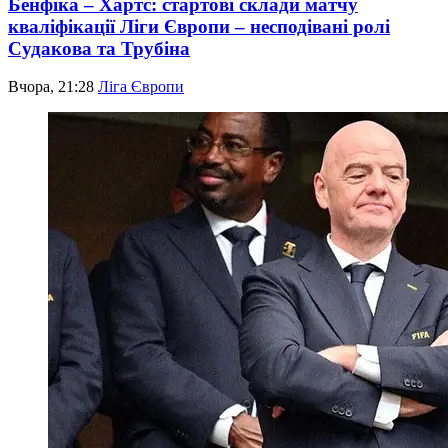
Бенфіка – Хартс: стартові склади матчу
кваліфікації Ліги Європи – несподівані ролі
Судакова та Трубіна
Вчора, 21:28
Ліга Європи