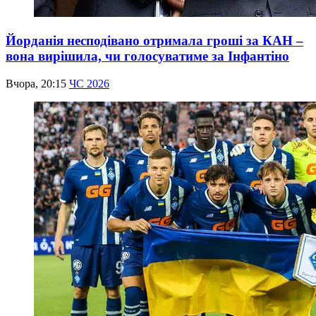
Йорданія несподівано отримала гроші за КАН –
вона вирішила, чи голосуватиме за Інфантіно
Вчора, 20:15
ЧС 2026