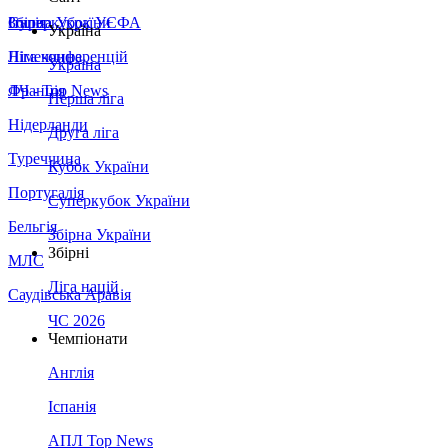
Збірна України
Італія
Суперкубок УЄФА
Україна
Німеччина
Ліга конференцій
Україна
Франція
ЛЧ - Top News
Перша ліга
Нідерланди
Друга ліга
Туреччина
Кубок України
Португалія
Суперкубок України
Бельгія
Збірна України
Збірні
МЛС
Ліга націй
Саудівська Аравія
ЧС 2026
Чемпіонати
Англія
Іспанія
АПЛ Top News