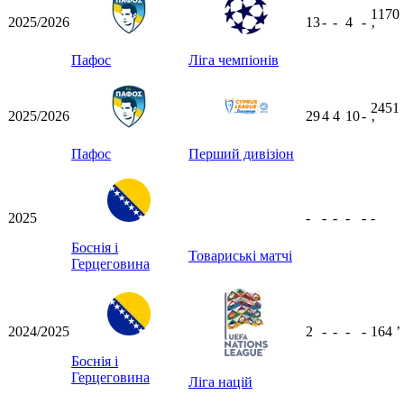
1170
2025/2026
13
-
-
4
-
ʼ
Пафос
Ліга чемпіонів
2451
2025/2026
29
4
4
10
-
ʼ
Пафос
Перший дивізіон
2025
-
-
-
-
-
-
Боснія і
Товариські матчі
Герцеговина
2024/2025
2
-
-
-
-
164
ʼ
Боснія і
Герцеговина
Ліга націй