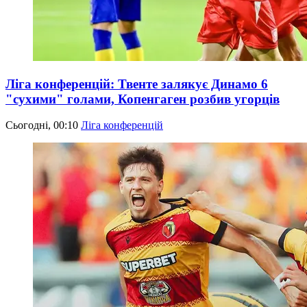
Ліга конференцій: Твенте залякує Динамо 6
"сухими" голами, Копенгаген розбив угорців
Сьогодні, 00:10
Ліга конференцій