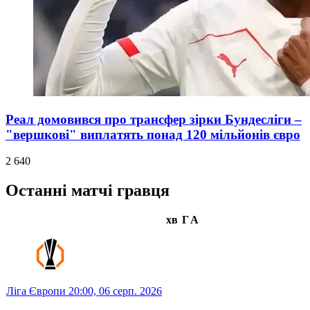
Реал домовився про трансфер зірки Бундесліги –
"вершкові" виплатять понад 120 мільйонів євро
2 640
Останні матчі гравця
хв
Г
А
Ліга Європи
20:00,
06 серп. 2026