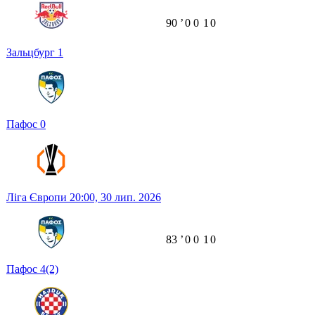
90
ʼ
0
0
1
0
Зальцбург
1
Пафос
0
Ліга Європи
20:00,
30 лип. 2026
83
ʼ
0
0
1
0
Пафос
4
(2)