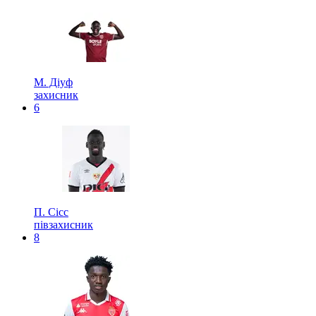
М. Діуф
захисник
6
П. Сісс
півзахисник
8