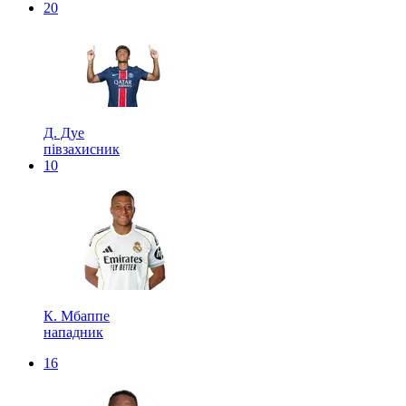
20
Д. Дуе
півзахисник
10
К. Мбаппе
нападник
16