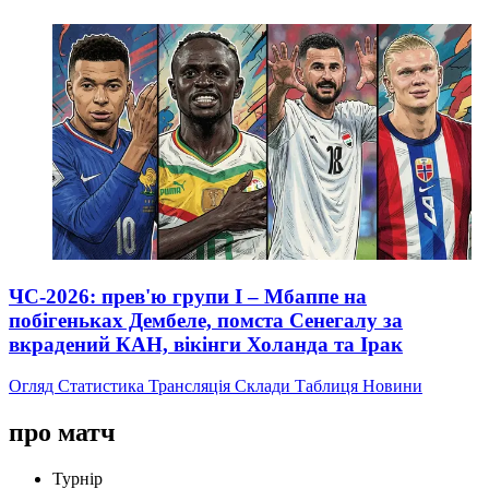
ЧС-2026: прев'ю групи I – Мбаппе на
побігеньках Дембеле, помста Сенегалу за
вкрадений КАН, вікінги Холанда та Ірак
Огляд
Статистика
Трансляція
Склади
Таблиця
Новини
про матч
Турнір