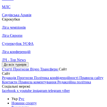
МЛС
Саудівська Аравія
Єврокубки
Ліга чемпіонів
Ліга Європи
Суперкубок УЄФА
Ліга конференцій
ЛЧ - Top News
До всіх турнірів
Статті
Прогнози
Відео
Трансфери
Сайт
Сайт
Редакція
Прогнози
Політика конфіденційності
Правила сайту
Контакти
Правила коментування
Редакційна політика
Соціальні мережі
facebook
x
youtube
instagram
telegram
viber
Укр
Рус
Новини спорту