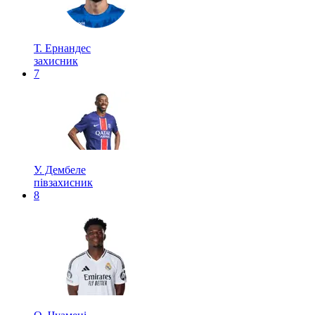
Т. Ернандес
захисник
7
У. Дембеле
півзахисник
8