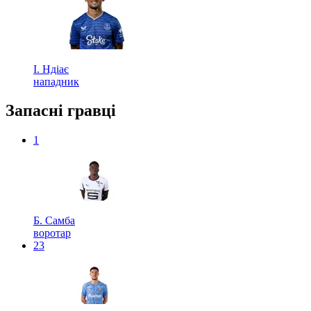
І. Ндіає
нападник
Запасні гравці
1
Б. Самба
воротар
23