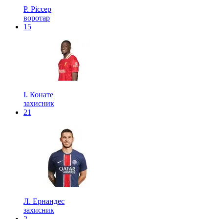
Р. Ріссер
воротар
15
І. Конате
захисник
21
Л. Ернандес
захисник
2