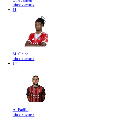
О. Чуамені
півзахисник
11
М. Олісе
півзахисник
14
А. Рабйо
півзахисник