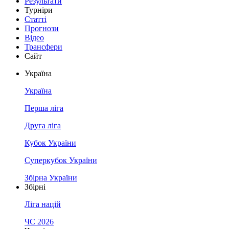
Результати
Турніри
Статті
Прогнози
Відео
Трансфери
Сайт
Україна
Україна
Перша ліга
Друга ліга
Кубок України
Суперкубок України
Збірна України
Збірні
Ліга націй
ЧС 2026