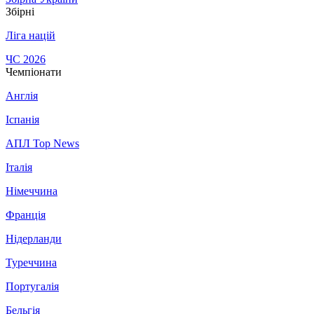
Збірні
Ліга націй
ЧС 2026
Чемпіонати
Англія
Іспанія
АПЛ Top News
Італія
Німеччина
Франція
Нідерланди
Туреччина
Португалія
Бельгія