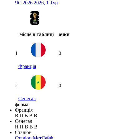
ЧС 2026 2026, 1 Тур
місце в таблиці
очки
1
0
Франція
2
0
Сенегал
форма
Франція
В
П
В
В
В
Сенегал
Н
П
В
В
В
Стадіон
Стадіон МетЛайф