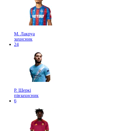
М. Лакруа
захисник
24
Р. Шеркі
півзахисник
6