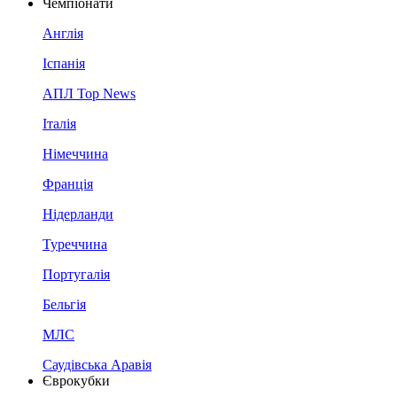
Чемпіонати
Англія
Іспанія
АПЛ Top News
Італія
Німеччина
Франція
Нідерланди
Туреччина
Португалія
Бельгія
МЛС
Саудівська Аравія
Єврокубки