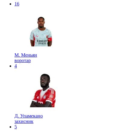
16
М. Меньян
воротар
4
Д. Упамекано
захисник
5