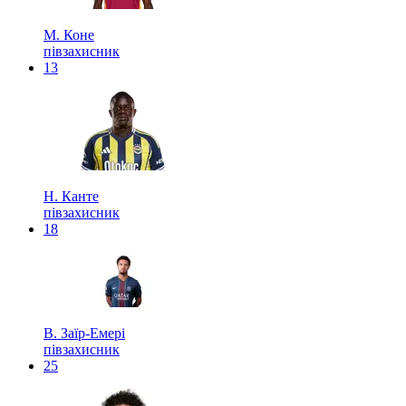
М. Коне
півзахисник
13
Н. Канте
півзахисник
18
В. Заїр-Емері
півзахисник
25