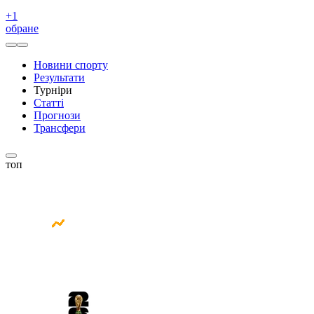
+
1
обране
Новини спорту
Результати
Турніри
Статті
Прогнози
Трансфери
топ