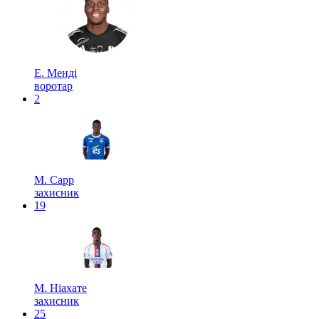
Е. Менді
воротар
2
М. Сарр
захисник
19
М. Ніахате
захисник
25