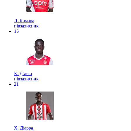
Л. Камара
півзахисник
15
К. Д'ятта
півзахисник
21
Х. Діарра