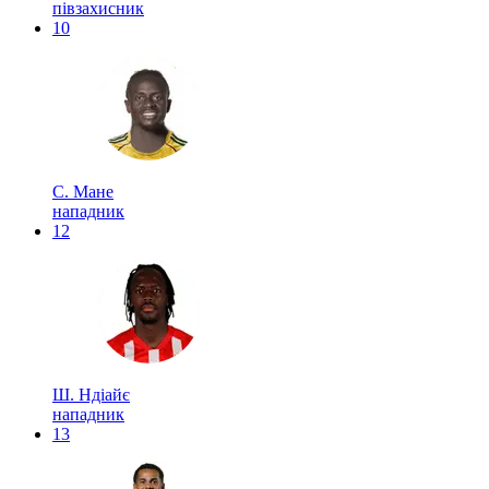
півзахисник
10
С. Мане
нападник
12
Ш. Ндіайє
нападник
13