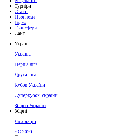
Результати
Турніри
Статті
Прогнози
Відео
Трансфери
Сайт
Україна
Україна
Перша ліга
Друга ліга
Кубок України
Суперкубок України
Збірна України
Збірні
Ліга націй
ЧС 2026