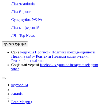
Ліга чемпіонів
Ліга Європи
Суперкубок УЄФА
Ліга конференцій
ЛЧ - Top News
До всіх турнірів
Сайт
Редакція
Прогнози
Політика конфіденційності
Правила сайту
Контакти
Правила коментування
Редакційна політика
Соціальні мережі
facebook
x
youtube
instagram
telegram
viber
Футбол 24
Іспанія
Реал Мадрид