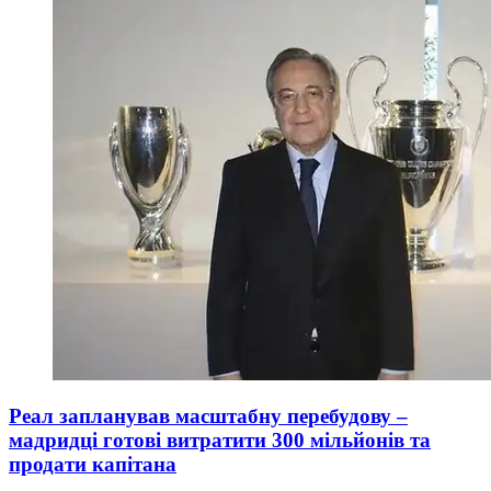
Реал запланував масштабну перебудову –
мадридці готові витратити 300 мільйонів та
продати капітана