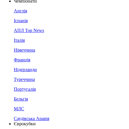
Чемпіонати
Англія
Іспанія
АПЛ Top News
Італія
Німеччина
Франція
Нідерланди
Туреччина
Португалія
Бельгія
МЛС
Саудівська Аравія
Єврокубки