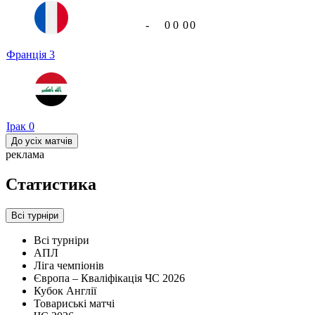
-
0
0
0
0
Франція
3
Ірак
0
До усіх матчів
реклама
Статистика
Всі турніри
Всі турніри
АПЛ
Ліга чемпіонів
Європа – Кваліфікація ЧС 2026
Кубок Англії
Товариські матчі