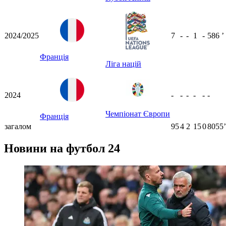
2024/2025
7
-
-
1
-
586
ʼ
Франція
Ліга націй
2024
-
-
-
-
-
-
Чемпіонат Європи
Франція
загалом
95
4
2
15
0
8055ʼ
Новини на футбол 24