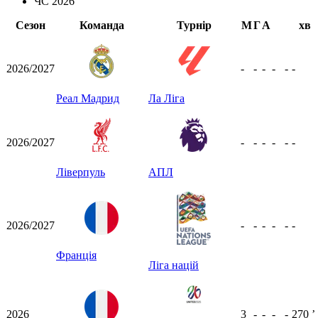
ЧС 2026
Сезон
Команда
Турнір
М
Г
А
хв
2026/2027
-
-
-
-
-
-
Реал Мадрид
Ла Ліга
2026/2027
-
-
-
-
-
-
Ліверпуль
АПЛ
2026/2027
-
-
-
-
-
-
Франція
Ліга націй
2026
3
-
-
-
-
270
ʼ