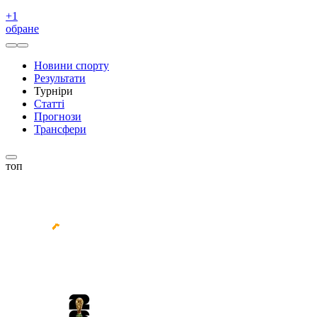
+
1
обране
Новини спорту
Результати
Турніри
Статті
Прогнози
Трансфери
топ