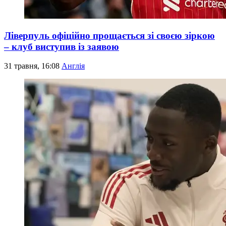
Ліверпуль офіційно прощається зі своєю зіркою
– клуб виступив із заявою
31 травня, 16:08
Англія