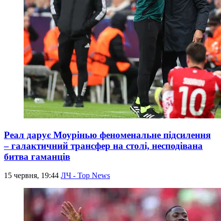
Реал дарує Моурінью феноменальне підсилення
– галактичний трансфер на столі, несподівана
битва гаманців
15 червня, 19:44
ЛЧ - Top News