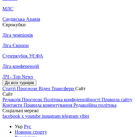
МЛС
Саудівська Аравія
Єврокубки
Ліга чемпіонів
Ліга Європи
Суперкубок УЄФА
Ліга конференцій
ЛЧ - Top News
До всіх турнірів
Статті
Прогнози
Відео
Трансфери
Сайт
Сайт
Редакція
Прогнози
Політика конфіденційності
Правила сайту
Контакти
Правила коментування
Редакційна політика
Соціальні мережі
facebook
x
youtube
instagram
telegram
viber
Укр
Рус
Новини спорту