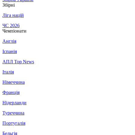
Збірні
Ліга націй
ЧС 2026
Чемпіонати
Англія
Іспанія
АПЛ Top News
Італія
Німеччина
Франція
Нідерланди
Туреччина
Португалія
Бельгія