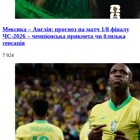
Мексика – Англія: прогноз на матч 1/8 фіналу
ЧС-2026 – чемпіонська прикмета чи близька
сенсація
7 924