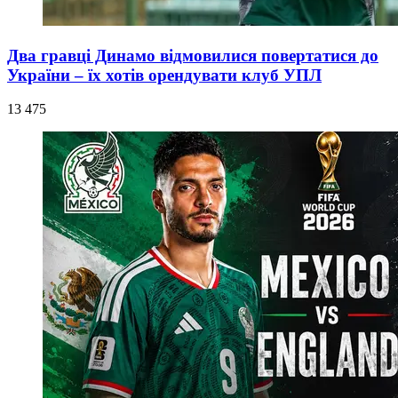
Два гравці Динамо відмовилися повертатися до
України – їх хотів орендувати клуб УПЛ
13 475