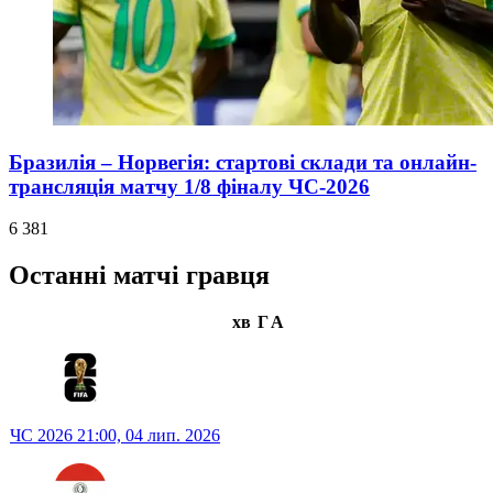
Бразилія – Норвегія: стартові склади та онлайн-
трансляція матчу 1/8 фіналу ЧС-2026
6 381
Останні матчі гравця
хв
Г
А
ЧС 2026
21:00,
04 лип. 2026