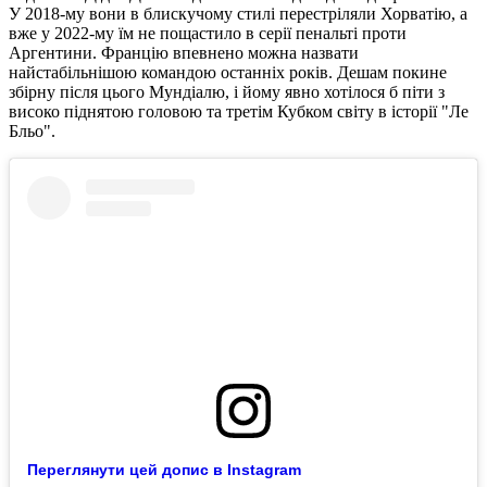
У 2018-му вони в блискучому стилі перестріляли Хорватію, а
вже у 2022-му їм не пощастило в серії пенальті проти
Аргентини. Францію впевнено можна назвати
найстабільнішою командою останніх років. Дешам покине
збірну після цього Мундіалю, і йому явно хотілося б піти з
високо піднятою головою та третім Кубком світу в історії "Ле
Бльо".
Переглянути цей допис в Instagram