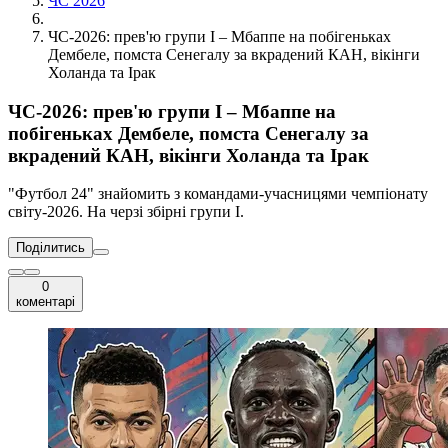
ЧС 2026
ЧС-2026: прев'ю групи I – Мбаппе на побігеньках
Дембеле, помста Сенегалу за вкрадений КАН, вікінги
Холанда та Ірак
ЧС-2026: прев'ю групи I – Мбаппе на
побігеньках Дембеле, помста Сенегалу за
вкрадений КАН, вікінги Холанда та Ірак
"Футбол 24" знайомить з командами-учасницями чемпіонату
світу-2026. На черзі збірні групи I.
Поділитись
0
коментарі