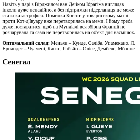
Навіть у парі з Вірджилом ван Дейком Ібрагіма виглядав
інколи дуже ненадійно, а без підтримки нідерландця це може
стати катастрофою. Помилка Конате у товариському матчі
проти Кот-д'Івуару вже перетворилась на меми. І йому треба
дуже постаратися, щоб на Мундіалі вся збірна Франції не
розчарувала та сама не перетворилась на об'єкт для насмішок.
Оптимальний склад:
Меньян – Кунде, Саліба, Упамекано, Л.
Ернандес – Чуамені, Канте, Рабьйо – Олісе, Дембеле, Мбаппе
Сенегал