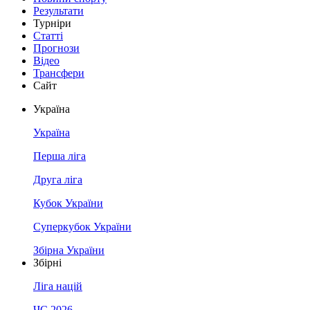
Результати
Турніри
Статті
Прогнози
Відео
Трансфери
Сайт
Україна
Україна
Перша ліга
Друга ліга
Кубок України
Суперкубок України
Збірна України
Збірні
Ліга націй
ЧС 2026