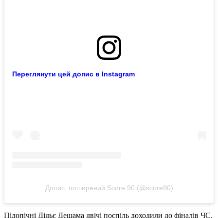
Переглянути цей допис в Instagram
Допис, поширений Score 90 (@score90)
Підопічні Дідьє Дешама двічі поспіль доходили до фіналів ЧС.