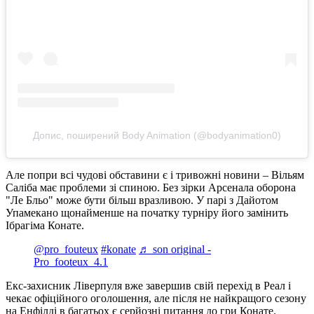
Допис, поширений Body Animation (@bodyanimation0)
Але попри всі чудові обставини є і тривожні новини – Вільям
Саліба має проблеми зі спиною. Без зірки Арсенала оборона
"Ле Бльо" може бути більш вразливою. У парі з Дайотом
Упамекано щонайменше на початку турніру його замінить
Ібрагіма Конате.
@pro_fouteux
#konate
♬ son original -
Pro_footeux_4.1
Екс-захисник Ліверпуля вже завершив свій перехід в Реал і
чекає офіційного оголошення, але після не найкращого сезону
на Енфілді в багатьох є серйозні питання до гри Конате.