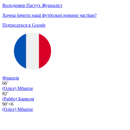
Володимир Пастух
Журналіст
Хочеш бачити наші футбольні новини частіше?
Підписатися в Google
Франція
66’
(Олісе)
Мбаппе
82’
(Рабйо)
Барколя
90’+6
(Олісе)
Мбаппе