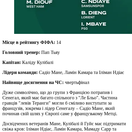
Місце в рейтингу ФІФА:
14
Головний тренер:
Пап Тьяу
Капітан:
Каліду Кулібалі
Лідери команди:
Садіо Мане, Ламін Камара та Іліман Ндіає
Найвище досягнення на ЧС:
чвертьфінал
Дуже символічно, що до групи з Францією потрапив і
Сенегал, який має багато спільного з "Ле Бльо". Частина
гравців "левів Теранги" могли б сміливо виступати за
французів, зокрема і лідер Сенегалу – Садіо Мане, який
починав свій шлях у Європі саме у французькому Метці.
Досвідчених ветеранів Мане, Кулібалі й Гуйє має підтримати
свіжа кров: Іліман Ндіає, Ламін Камара, Мамаду Сарр та