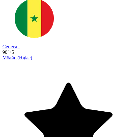
Сенегал
90’+5
Мбайє
(Ндіає)