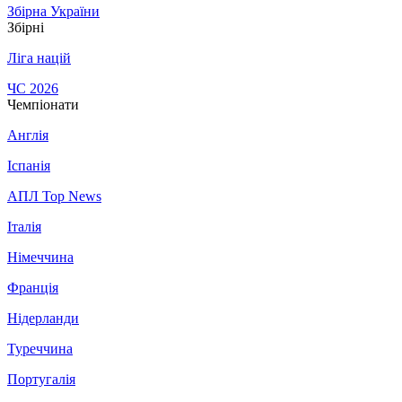
Збірна України
Збірні
Ліга націй
ЧС 2026
Чемпіонати
Англія
Іспанія
АПЛ Top News
Італія
Німеччина
Франція
Нідерланди
Туреччина
Португалія