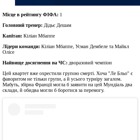
Місце в рейтингу ФІФА:
1
Головний тренер:
Дідьє Дешам
Капітан:
Кіліан Мбаппе
Лідери команди:
Кіліан Мбаппе, Усман Дембеле та Майкл
Олісе
Найвище досягнення на ЧС:
дворазовий чемпіон
Цей квартет вже охрестили групою смерті. Хоча "Ле Бльо" є
фаворитом не тільки групи, а й усього турніру загалом.
Мабуть, збірна Франції могла б заявити на цей Мундіаль два
склади, й обидва могли б боротися за перемогу.