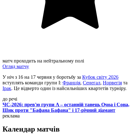
матч проходить на нейтральному полі
Огляд матчу
У ніч з 16 на 17 червня у боротьбу за
Кубок світу 2026
вступлять команди групи I:
Франція
,
Сенегал
,
Норвегія
та
Ірак
. Це відверто один із найсильніших квартетів турніру.
до речі
ЧС-2026: прев'ю групи A – останній танець Очоа і Сона,
Шик проти "Бафана Бафана" і 17-річний діамант
реклама
Календар матчів