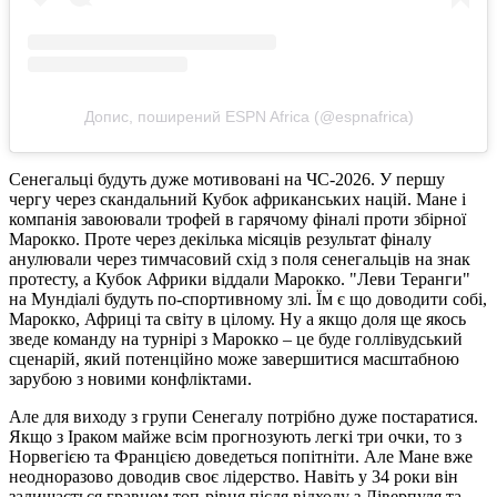
Допис, поширений ESPN Africa (@espnafrica)
Сенегальці будуть дуже мотивовані на ЧС-2026. У першу
чергу через скандальний Кубок африканських націй. Мане і
компанія завоювали трофей в гарячому фіналі проти збірної
Марокко. Проте через декілька місяців результат фіналу
анулювали через тимчасовий схід з поля сенегальців на знак
протесту, а Кубок Африки віддали Марокко. "Леви Теранги"
на Мундіалі будуть по-спортивному злі. Їм є що доводити собі,
Марокко, Африці та світу в цілому. Ну а якщо доля ще якось
зведе команду на турнірі з Марокко – це буде голлівудський
сценарій, який потенційно може завершитися масштабною
зарубою з новими конфліктами.
Але для виходу з групи Сенегалу потрібно дуже постаратися.
Якщо з Іраком майже всім прогнозують легкі три очки, то з
Норвегією та Францією доведеться попітніти. Але Мане вже
неодноразово доводив своє лідерство. Навіть у 34 роки він
залишається гравцем топ-рівня після відходу з Ліверпуля та