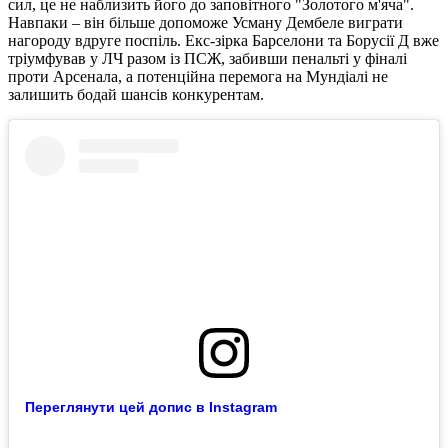
сил, це не наблизить його до заповітного "Золотого м'яча".
Навпаки – він більше допоможе Усману Дембеле виграти
нагороду вдруге поспіль. Екс-зірка Барселони та Борусії Д вже
тріумфував у ЛЧ разом із ПСЖ, забивши пенальті у фіналі
проти Арсенала, а потенційна перемога на Мундіалі не
залишить бодай шансів конкурентам.
Переглянути цей допис в Instagram