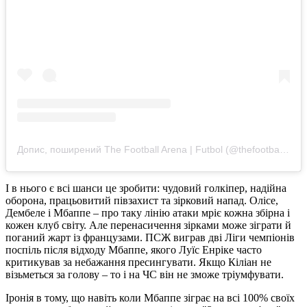
Допис, поширений The Football Arena | Futbol (@thefootballarena)
І в нього є всі шанси це зробити: чудовий голкіпер, надійна
оборона, працьовитий півзахист та зірковий напад. Олісе,
Дембеле і Мбаппе – про таку лінію атаки мріє кожна збірна і
кожен клуб світу. Але перенасичення зірками може зіграти й
поганий жарт із французами. ПСЖ виграв дві Ліги чемпіонів
поспіль після відходу Мбаппе, якого Луїс Енріке часто
критикував за небажання пресингувати. Якщо Кіліан не
візьметься за голову – то і на ЧС він не зможе тріумфувати.
Іронія в тому, що навіть коли Мбаппе зіграє на всі 100% своїх