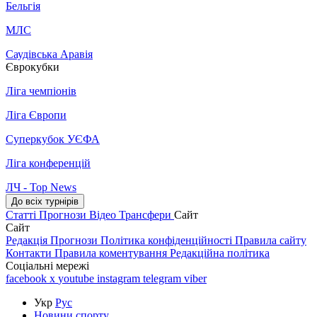
Бельгія
МЛС
Саудівська Аравія
Єврокубки
Ліга чемпіонів
Ліга Європи
Суперкубок УЄФА
Ліга конференцій
ЛЧ - Top News
До всіх турнірів
Статті
Прогнози
Відео
Трансфери
Сайт
Сайт
Редакція
Прогнози
Політика конфіденційності
Правила сайту
Контакти
Правила коментування
Редакційна політика
Соціальні мережі
facebook
x
youtube
instagram
telegram
viber
Укр
Рус
Новини спорту