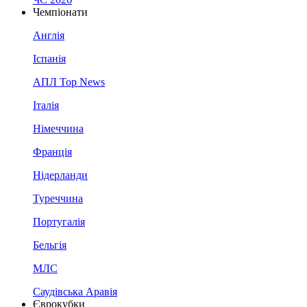
Чемпіонати
Англія
Іспанія
АПЛ Top News
Італія
Німеччина
Франція
Нідерланди
Туреччина
Португалія
Бельгія
МЛС
Саудівська Аравія
Єврокубки