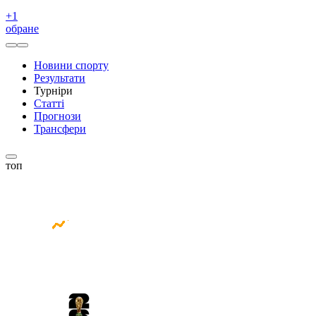
+
1
обране
Новини спорту
Результати
Турніри
Статті
Прогнози
Трансфери
топ