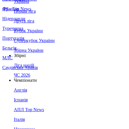
Україна
Франція
ЛЧ - Top News
Перша ліга
Нідерланди
Друга ліга
Туреччина
Кубок України
Португалія
Суперкубок України
Бельгія
Збірна України
Збірні
МЛС
Ліга націй
Саудівська Аравія
ЧС 2026
Чемпіонати
Англія
Іспанія
АПЛ Top News
Італія