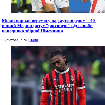
Мілан вирвав перемогу над аутсайдером – 40-
річний Модріч рятує "россонері" від ганьби
нападника збірної Німеччини
13 лютого, 21:40
Італія