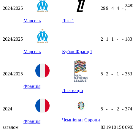
248
2024/2025
29
9
4
4
-
ʼ
Марсель
Ліга 1
2024/2025
2
1
1
-
-
18
Марсель
Кубок Франції
2024/2025
5
2
-
1
-
35
Франція
Ліга націй
2024
5
-
-
2
-
37
Чемпіонат Європи
Франція
загалом
83
19
10
15
0
690