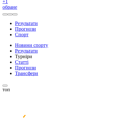
+
1
обране
Результати
Прогнози
Спорт
Новини спорту
Результати
Турніри
Статті
Прогнози
Трансфери
топ