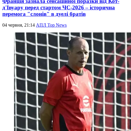
Франція зазнала сенсаційної поразки від Кот-
д'Івуару перед стартом ЧС-2026 – історична
перемога "слонів" в дуелі братів
04 червня, 21:14
АПЛ Top News