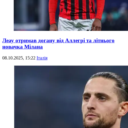
Леау отримав догану від Аллегрі та літнього
новачка Мілана
08.10.2025, 15:22
Італія