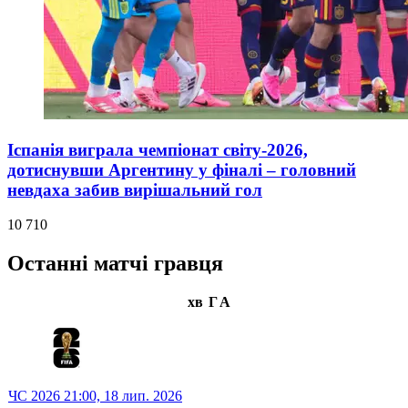
Іспанія виграла чемпіонат світу-2026,
дотиснувши Аргентину у фіналі – головний
невдаха забив вирішальний гол
10 710
Останні матчі гравця
хв
Г
А
ЧС 2026
21:00,
18 лип. 2026