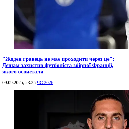
"Жоден гравець не має проходити через це":
Дешам захистив футболіста збірної Франції,
якого освистали
09.09.2025, 23:25
ЧС 2026