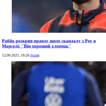
Рабйо розкрив правду щодо скандалу з Роу в
Марселі: "Він хороший хлопець"
12.09.2025, 16:26
Італія