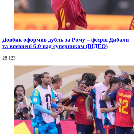
Довбик оформив дубль за Рому – феєрія Дибали
та впевнені 6:0 над суперником (ВІДЕО)
28 123