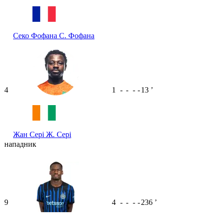
Секо Фофана
С. Фофана
4
1
-
-
-
-
13
ʼ
Жан Сері
Ж. Сері
нападник
9
4
-
-
-
-
236
ʼ