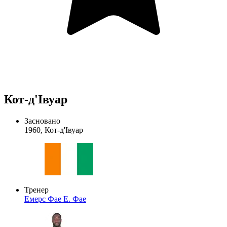
Кот-д'Івуар
Засновано
1960, Кот-д'Івуар
Тренер
Емерс Фае
Е. Фае