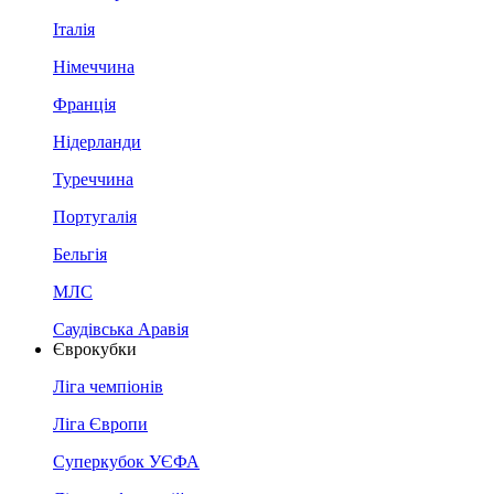
Італія
Німеччина
Франція
Нідерланди
Туреччина
Португалія
Бельгія
МЛС
Саудівська Аравія
Єврокубки
Ліга чемпіонів
Ліга Європи
Суперкубок УЄФА