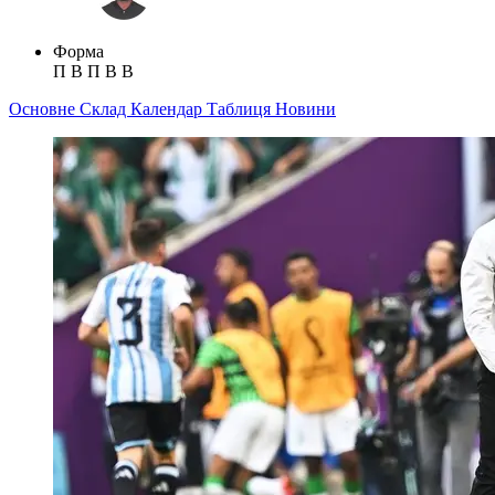
Форма
П
В
П
В
В
Основне
Склад
Календар
Таблиця
Новини