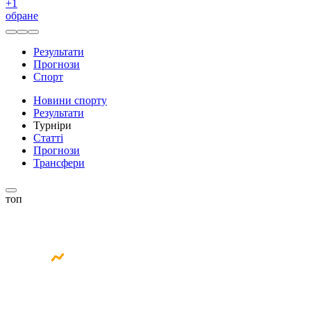
+
1
обране
Результати
Прогнози
Спорт
Новини спорту
Результати
Турніри
Статті
Прогнози
Трансфери
топ