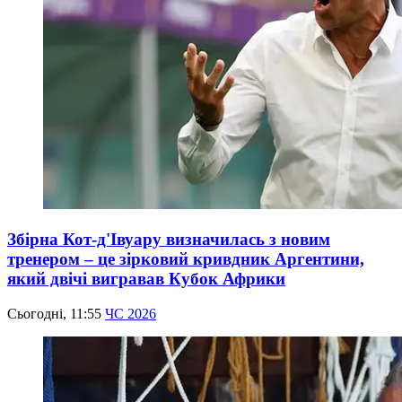
Збірна Кот-д'Івуару визначилась з новим
тренером – це зірковий кривдник Аргентини,
який двічі вигравав Кубок Африки
Сьогодні, 11:55
ЧС 2026