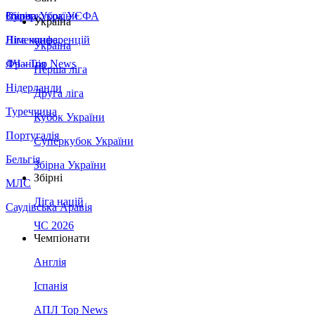
Збірна України
Італія
Суперкубок УЄФА
Україна
Німеччина
Ліга конференцій
Україна
Франція
ЛЧ - Top News
Перша ліга
Нідерланди
Друга ліга
Туреччина
Кубок України
Португалія
Суперкубок України
Бельгія
Збірна України
Збірні
МЛС
Ліга націй
Саудівська Аравія
ЧС 2026
Чемпіонати
Англія
Іспанія
АПЛ Top News