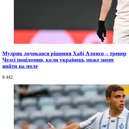
Мудрик дочекався рішення Хабі Алонсо – тренер
Челсі повідомив, коли українець може знову
вийти на поле
8 442