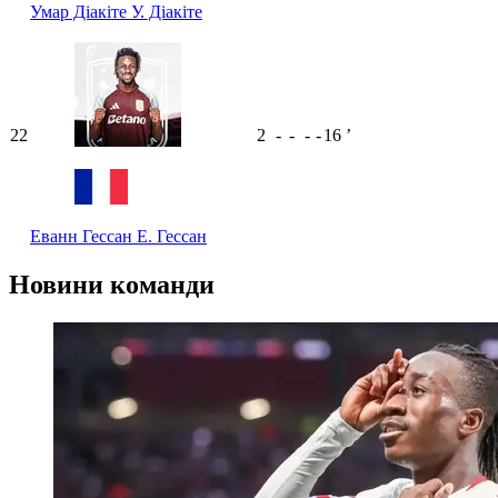
Умар Діакіте
У. Діакіте
22
2
-
-
-
-
16
ʼ
Еванн Гессан
Е. Гессан
Новини команди