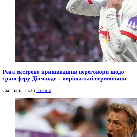
Реал екстрено пришвидшив переговори щодо
трансферу Діоманде – вирішальні перемовини
Сьогодні, 15:36
Іспанія