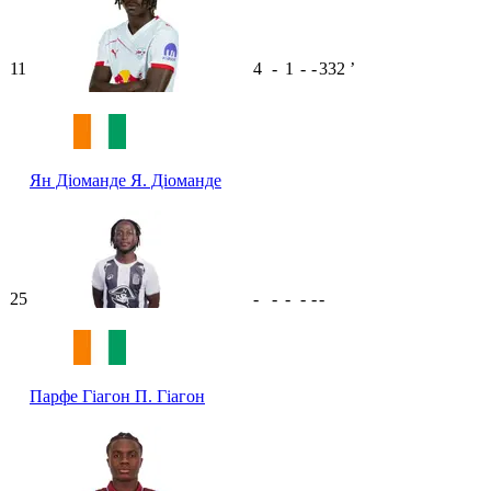
11
4
-
1
-
-
332
ʼ
Ян Діоманде
Я. Діоманде
25
-
-
-
-
-
-
Парфе Гіагон
П. Гіагон