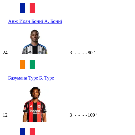
Анж-Йоан Бонні
А. Бонні
24
3
-
-
-
-
80
ʼ
Базумана Туре
Б. Туре
12
3
-
-
-
-
109
ʼ