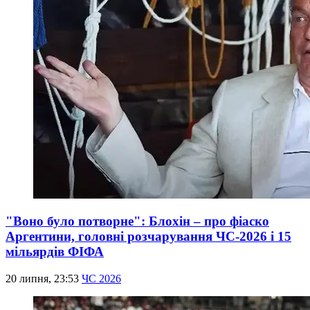
"Воно було потворне": Блохін – про фіаско
Аргентини, головні розчарування ЧС-2026 і 15
мільярдів ФІФА
20 липня, 23:53
ЧС 2026