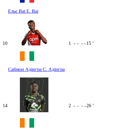
Ельє Ваі
Е. Ваі
10
1
-
-
-
-
15
ʼ
Саймон Адінгра
С. Адінгра
14
2
-
-
-
-
26
ʼ