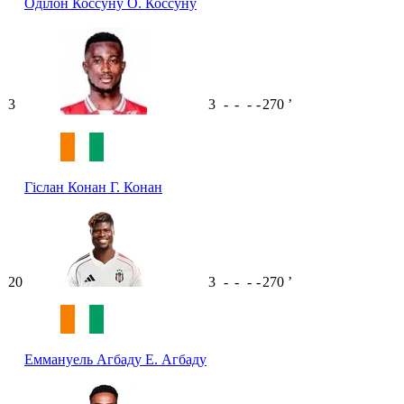
Оділон Коссуну
О. Коссуну
3
3
-
-
-
-
270
ʼ
Гіслан Конан
Г. Конан
20
3
-
-
-
-
270
ʼ
Еммануель Агбаду
Е. Агбаду