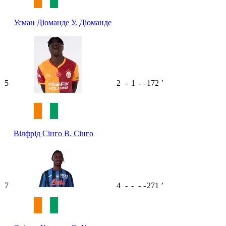
Усман Діоманде
У. Діоманде
5
2
-
1
-
-
172
ʼ
Вілфрід Сінго
В. Сінго
7
4
-
-
-
-
271
ʼ