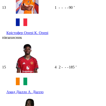
13
1
-
-
-
-
90
ʼ
Крістофер Опері
К. Опері
півзахисник
15
4
2
-
-
-
185
ʼ
Амад Діалло
А. Діалло