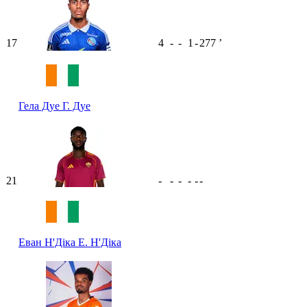
17
4
-
-
1
-
277
ʼ
Гела Дуе
Г. Дуе
21
-
-
-
-
-
-
Еван Н'Діка
Е. Н'Діка