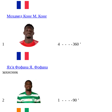
Мохамед Коне
М. Коне
1
4
-
-
-
-
360
ʼ
Ях'я Фофана
Я. Фофана
захисник
2
1
-
-
-
-
90
ʼ