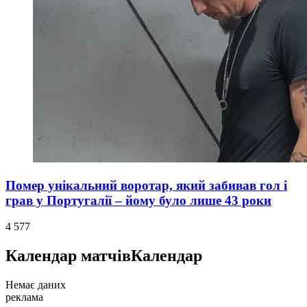
Помер унікальний воротар, який забивав гол і
грав у Португалії – йому було лише 43 роки
4 577
Календар матчів
Календар
Немає даних
реклама