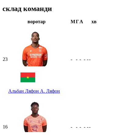
склад команди
воротар
М
Г
А
хв
23
-
-
-
-
-
-
Альбан Ляфон
А. Ляфон
16
-
-
-
-
-
-