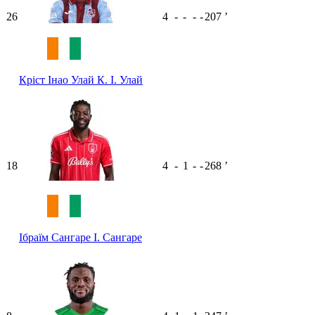
26
4
-
-
-
-
207
ʼ
Кріст Інао Улай
К. І. Улай
18
4
-
1
-
-
268
ʼ
Ібраїм Сангаре
І. Сангаре