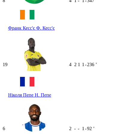
8
4
1
-
1
-
347
ʼ
Франк Кесс'є
Ф. Кесс'є
19
4
2
1
1
-
236
ʼ
Ніколя Пепе
Н. Пепе
6
2
-
-
1
-
92
ʼ