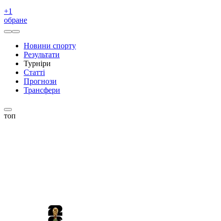
+
1
обране
Новини спорту
Результати
Турніри
Статті
Прогнози
Трансфери
топ