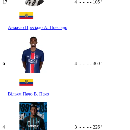
17
4
-
-
-
-
105
ʼ
Анжело Пресіадо
А. Пресіадо
6
4
-
-
-
-
360
ʼ
Вільям Пачо
В. Пачо
4
3
-
-
-
-
226
ʼ