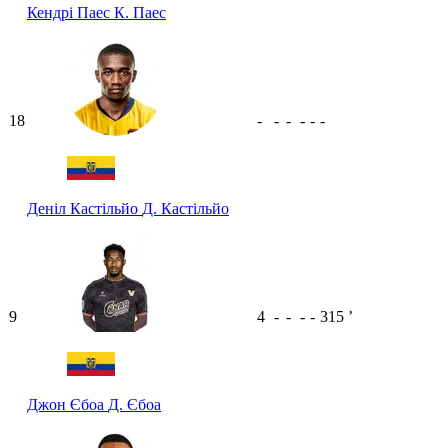
Кендрі Паес
К. Паес
18
-
-
-
-
-
-
Деніл Кастільйо
Д. Кастільйо
9
4
-
-
-
-
315
ʼ
Джон Єбоа
Д. Єбоа