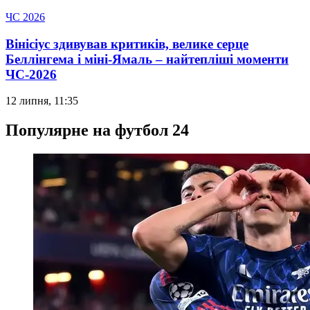
ЧС 2026
Вінісіус здивував критиків, велике серце
Беллінгема і міні-Ямаль – найтепліші моменти
ЧС-2026
12 липня, 11:35
Популярне на футбол 24