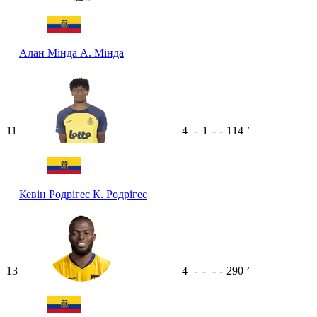
Алан Мінда
А. Мінда
11
4
-
1
-
-
114
ʼ
Кевін Родрігес
К. Родрігес
13
4
-
-
-
-
290
ʼ