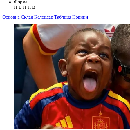
Форма
П
В
Н
П
В
Основне
Склад
Календар
Таблиця
Новини