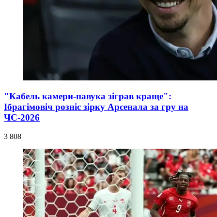
"Кабель камери-павука зіграв краще":
Ібрагімовіч розніс зірку Арсенала за гру на
ЧС-2026
3 808