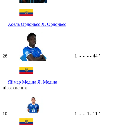
Хоель Ордоньєс
Х. Ордоньєс
26
1
-
-
-
-
44
ʼ
Яймар Медіна
Я. Медіна
півзахисник
10
1
-
-
1
-
11
ʼ