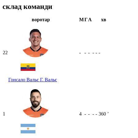
склад команди
воротар
М
Г
А
хв
22
-
-
-
-
-
-
Гонсало Вальє
Г. Вальє
1
4
-
-
-
-
360
ʼ