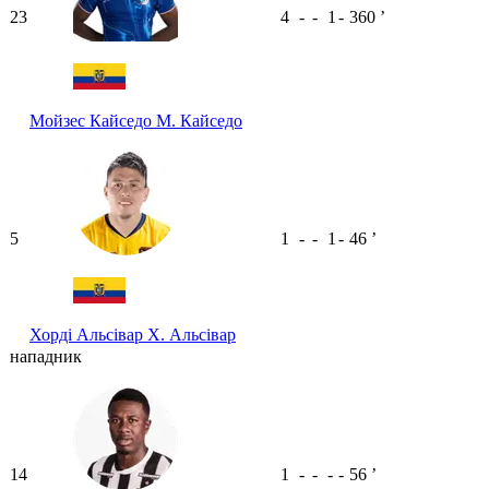
23
4
-
-
1
-
360
ʼ
Мойзес Кайседо
М. Кайседо
5
1
-
-
1
-
46
ʼ
Хорді Альсівар
Х. Альсівар
нападник
14
1
-
-
-
-
56
ʼ