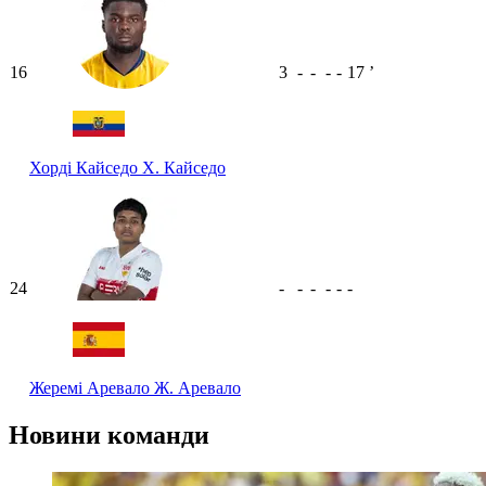
16
3
-
-
-
-
17
ʼ
Хорді Кайседо
Х. Кайседо
24
-
-
-
-
-
-
Жеремі Аревало
Ж. Аревало
Новини команди