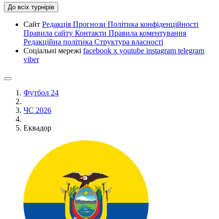
До всіх турнірів
Сайт
Редакція
Прогнози
Політика конфіденційності
Правила сайту
Контакти
Правила коментування
Редакційна політика
Структура власності
Соціальні мережі
facebook
x
youtube
instagram
telegram
viber
Футбол 24
ЧС 2026
Еквадор