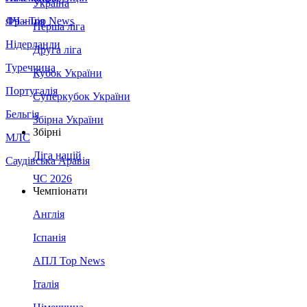
Україна
Франція
ЛЧ - Top News
Перша ліга
Нідерланди
Друга ліга
Туреччина
Кубок України
Португалія
Суперкубок України
Бельгія
Збірна України
Збірні
МЛС
Ліга націй
Саудівська Аравія
ЧС 2026
Чемпіонати
Англія
Іспанія
АПЛ Top News
Італія