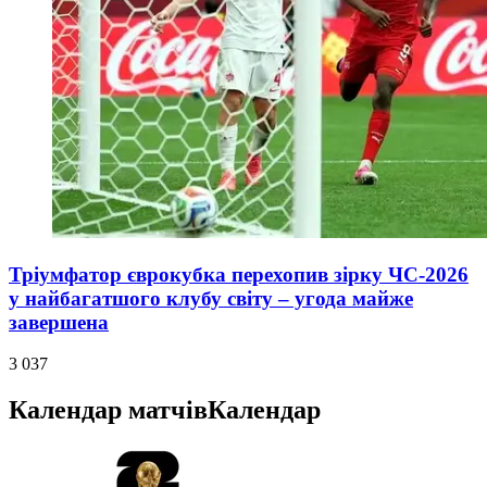
Тріумфатор єврокубка перехопив зірку ЧС-2026
у найбагатшого клубу світу – угода майже
завершена
3 037
Календар матчів
Календар