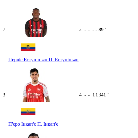
7
2
-
-
-
-
89
ʼ
Первіс Еступіньян
П. Еступіньян
3
4
-
-
1
1
341
ʼ
П'єро Інкап'є
П. Інкап'є