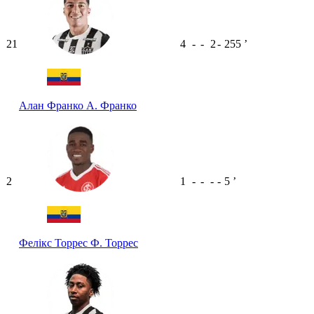
21
4
-
-
2
-
255
ʼ
Алан Франко
А. Франко
2
1
-
-
-
-
5
ʼ
Фелікс Торрес
Ф. Торрес