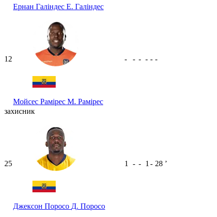
Ернан Галіндес
Е. Галіндес
12
-
-
-
-
-
-
Мойсес Рамірес
М. Рамірес
захисник
25
1
-
-
1
-
28
ʼ
Джексон Поросо
Д. Поросо