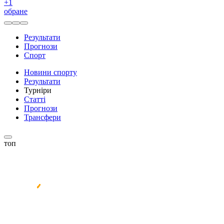
+
1
обране
Результати
Прогнози
Спорт
Новини спорту
Результати
Турніри
Статті
Прогнози
Трансфери
топ