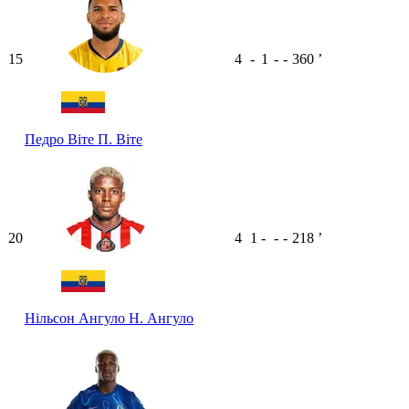
15
4
-
1
-
-
360
ʼ
Педро Віте
П. Віте
20
4
1
-
-
-
218
ʼ
Нільсон Ангуло
Н. Ангуло