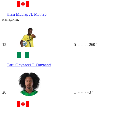
Ліам Міллар
Л. Міллар
нападник
12
5
-
-
-
-
260
ʼ
Тані Олувасеї
Т. Олувасеї
26
1
-
-
-
-
3
ʼ