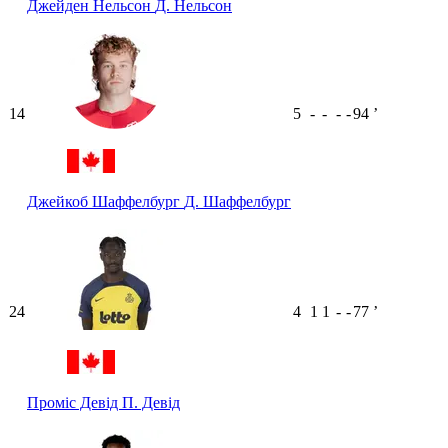
Джейден Нельсон
Д. Нельсон
14
5
-
-
-
-
94
ʼ
Джейкоб Шаффелбург
Д. Шаффелбург
24
4
1
1
-
-
77
ʼ
Проміс Девід
П. Девід