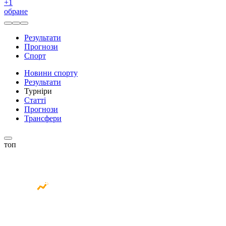
+
1
обране
Результати
Прогнози
Спорт
Новини спорту
Результати
Турніри
Статті
Прогнози
Трансфери
топ