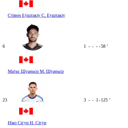
Стівен Еуштакіу
С. Еуштакіу
6
1
-
-
-
-
58
ʼ
Матьє Шуаньєр
М. Шуаньєр
23
3
-
-
1
-
125
ʼ
Ніко Сігур
Н. Сігур