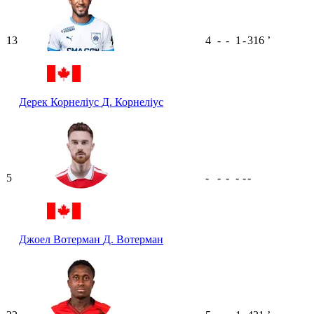
13
4
-
-
1
-
316
ʼ
Дерек Корнеліус
Д. Корнеліус
5
-
-
-
-
-
-
Джоел Вотерман
Д. Вотерман