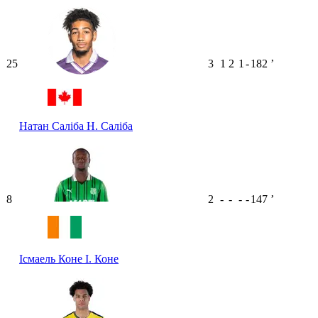
25
3
1
2
1
-
182
ʼ
Натан Саліба
Н. Саліба
8
2
-
-
-
-
147
ʼ
Ісмаель Коне
І. Коне