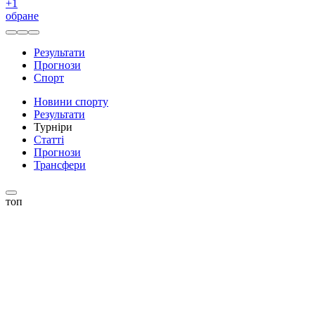
+
1
обране
Результати
Прогнози
Спорт
Новини спорту
Результати
Турніри
Статті
Прогнози
Трансфери
топ