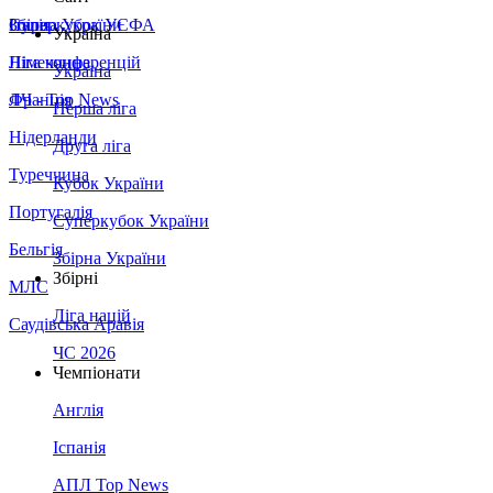
Збірна України
Італія
Суперкубок УЄФА
Україна
Німеччина
Ліга конференцій
Україна
Франція
ЛЧ - Top News
Перша ліга
Нідерланди
Друга ліга
Туреччина
Кубок України
Португалія
Суперкубок України
Бельгія
Збірна України
Збірні
МЛС
Ліга націй
Саудівська Аравія
ЧС 2026
Чемпіонати
Англія
Іспанія
АПЛ Top News