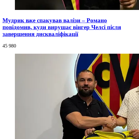
Мудрик вже спакував валізи – Романо
повідомив, куди вирушає вінгер Челсі після
завершення дискваліфікації
45 980