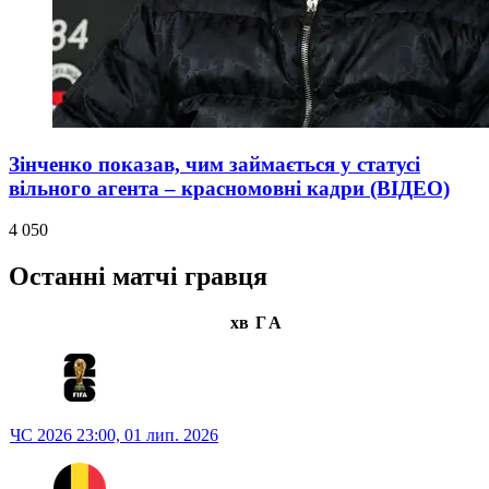
Зінченко показав, чим займається у статусі
вільного агента – красномовні кадри (ВІДЕО)
4 050
Останні матчі гравця
хв
Г
А
ЧС 2026
23:00,
01 лип. 2026