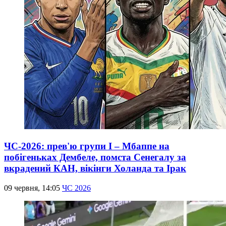
ЧС-2026: прев'ю групи I – Мбаппе на
побігеньках Дембеле, помста Сенегалу за
вкрадений КАН, вікінги Холанда та Ірак
09 червня, 14:05
ЧС 2026