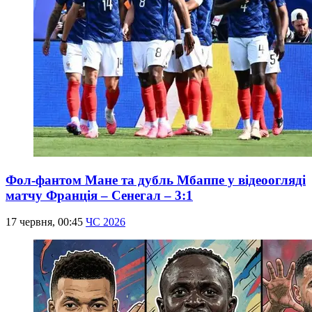
Фол-фантом Мане та дубль Мбаппе у відеоогляді
матчу Франція – Сенегал – 3:1
17 червня, 00:45
ЧС 2026