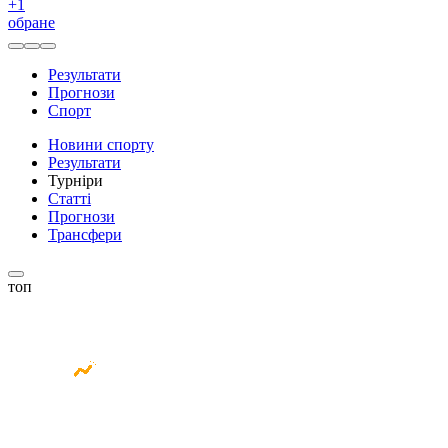
+
1
обране
Результати
Прогнози
Спорт
Новини спорту
Результати
Турніри
Статті
Прогнози
Трансфери
топ