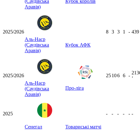
(Саудівська
Кубок королів
Аравія)
2025/2026
8
3
3
1
-
43
Аль-Наср
(Саудівська
Кубок АФК
Аравія)
213
2025/2026
25
10
6
6
-
ʼ
Аль-Наср
Про-ліга
(Саудівська
Аравія)
2025
-
-
-
-
-
-
Сенегал
Товариські матчі