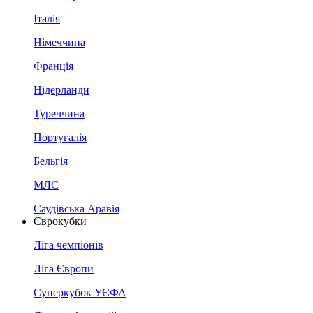
Італія
Німеччина
Франція
Нідерланди
Туреччина
Португалія
Бельгія
МЛС
Саудівська Аравія
Єврокубки
Ліга чемпіонів
Ліга Європи
Суперкубок УЄФА