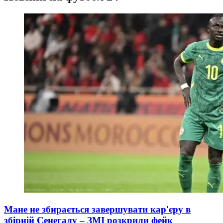
Мане не збирається завершувати кар'єру в
збірній Сенегалу – ЗМІ розкрили фейк