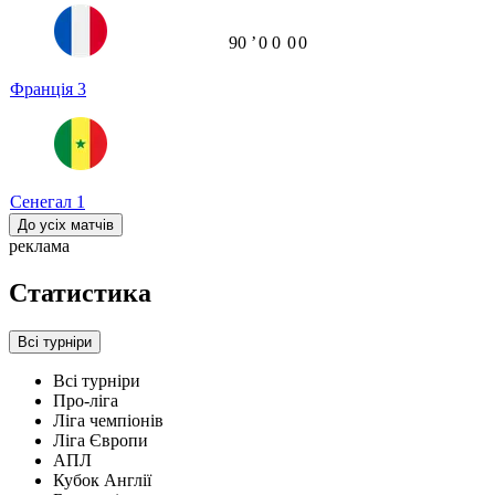
90
ʼ
0
0
0
0
Франція
3
Сенегал
1
До усіх матчів
реклама
Статистика
Всі турніри
Всі турніри
Про-ліга
Ліга чемпіонів
Ліга Європи
АПЛ
Кубок Англії