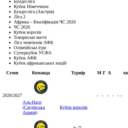
Бундесліга
Кубок Німеччини
Бундесліга (Австрія)
Ліга 2
Африка – Кваліфікація ЧС 2026
ЧС 2026
Кубок королів
Товариські матчі
Ліга чемпіонів АФК
Олімпійські ігри
Суперкубок УЄФА
Кубок АФК
Кубок африканських націй
Сезон
Команда
Турнір
М
Г
А
хв
2026/2027
-
-
-
-
-
-
Аль-Наср
(Саудівська
Кубок королів
Аравія)