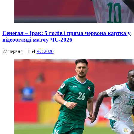
Сенегал – Ірак: 5 голів і пряма червона картка у
відеоогляді матчу ЧС-2026
27 червня, 11:54
ЧС 2026