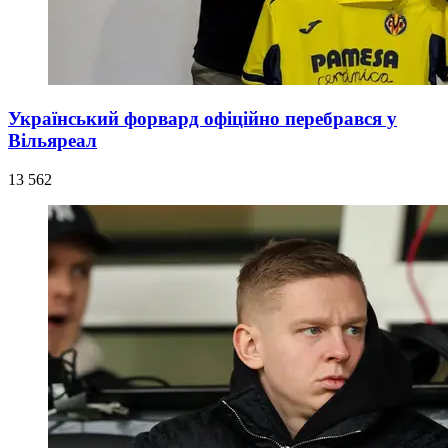
Український форвард офіційно перебрався у
Вільяреал
13 562