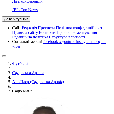
Ліга конференцій
ЛЧ - Top News
До всіх турнірів
Сайт
Редакція
Прогнози
Політика конфіденційності
Правила сайту
Контакти
Правила коментування
Редакційна політика
Структура власності
Соціальні мережі
facebook
x
youtube
instagram
telegram
viber
Футбол 24
Саудівська Аравія
Аль-Наср (Саудівська Аравія)
Садіо Мане