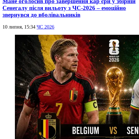
Мане оголосив про завершення кар'єри у збірній
Сенегалу після вильоту з ЧС-2026 – емоційно
звернувся до вболівальників
10 липня, 15:34
ЧС 2026