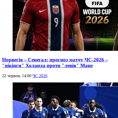
Норвегія – Сенегал: прогноз матчу ЧС-2026 –
"вікінги" Холанда проти "левів" Мане
22 червня, 14:00
ЧС 2026