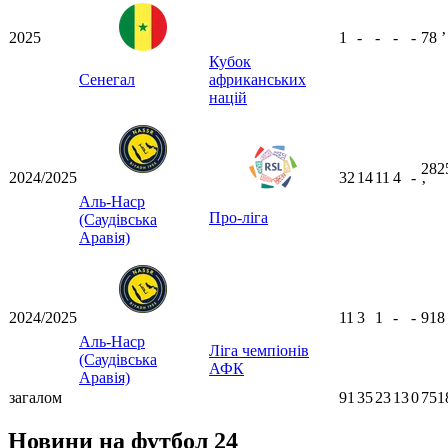
2025
1
-
-
-
-
78
ʼ
Кубок
Сенегал
африканських
націй
282
2024/2025
32
14
11
4
-
ʼ
Аль-Наср
Про-ліга
(Саудівська
Аравія)
2024/2025
11
3
1
-
-
91
Аль-Наср
Ліга чемпіонів
(Саудівська
АФК
Аравія)
загалом
91
35
23
13
0
751
Новини на футбол 24