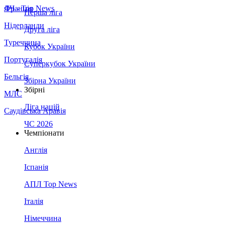
Франція
ЛЧ - Top News
Перша ліга
Нідерланди
Друга ліга
Туреччина
Кубок України
Португалія
Суперкубок України
Бельгія
Збірна України
Збірні
МЛС
Ліга націй
Саудівська Аравія
ЧС 2026
Чемпіонати
Англія
Іспанія
АПЛ Top News
Італія
Німеччина