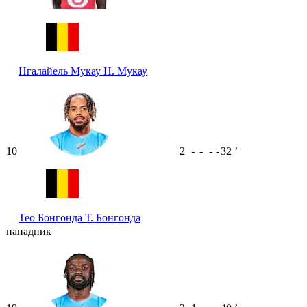
Нгалайель Мукау
Н. Мукау
10
2
-
-
-
-
32
ʼ
Тео Бонгонда
Т. Бонгонда
нападник