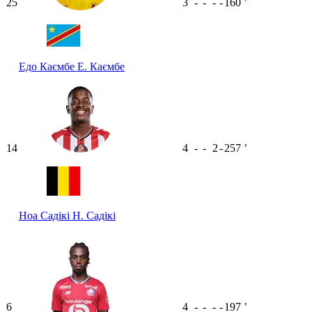
25
3
-
-
-
-
160
ʼ
Едо Каємбе
Е. Каємбе
14
4
-
-
2
-
257
ʼ
Ноа Садікі
Н. Садікі
6
4
-
-
-
-
197
ʼ