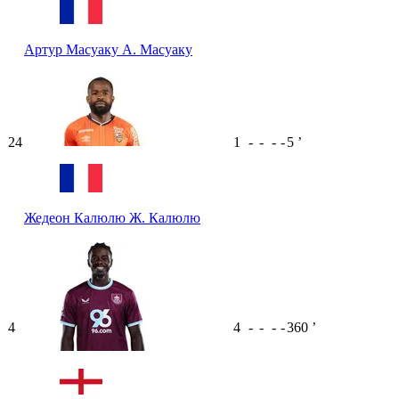
Артур Масуаку
А. Масуаку
24
1
-
-
-
-
5
ʼ
Жедеон Калюлю
Ж. Калюлю
4
4
-
-
-
-
360
ʼ