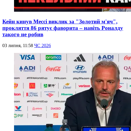
Кейн кинув Мессі виклик за "Золотий м'яч",
прокляття 86 рятує фаворита – навіть Роналду
такого не робив
03 липня, 11:58
ЧС 2026