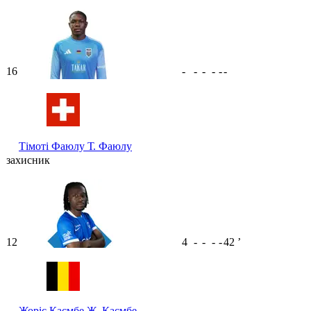
16
-
-
-
-
-
-
Тімоті Фаюлу
Т. Фаюлу
захисник
12
4
-
-
-
-
42
ʼ
Жоріс Каємбе
Ж. Каємбе