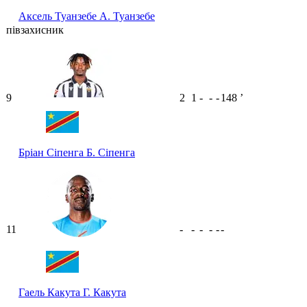
Аксель Туанзебе
А. Туанзебе
півзахисник
9
2
1
-
-
-
148
ʼ
Бріан Сіпенга
Б. Сіпенга
11
-
-
-
-
-
-
Гаель Какута
Г. Какута