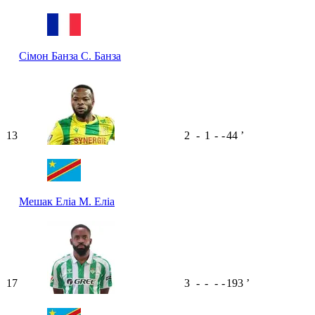
Сімон Банза
С. Банза
13
2
-
1
-
-
44
ʼ
Мешак Еліа
М. Еліа
17
3
-
-
-
-
193
ʼ