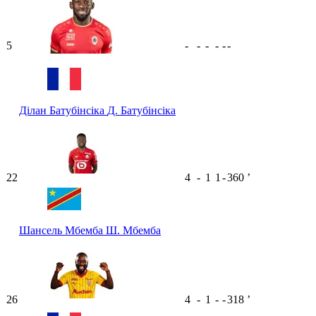
5
-
-
-
-
-
-
Ділан Батубінсіка
Д. Батубінсіка
22
4
-
1
1
-
360
ʼ
Шансель Мбемба
Ш. Мбемба
26
4
-
1
-
-
318
ʼ