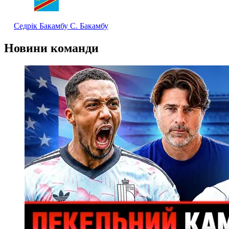
Седрік Бакамбу
С. Бакамбу
Новини команди