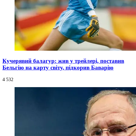
Кучерявий балагур: жив у трейлері, поставив
Бельгію на карту світу, підкорив Баварію
4 532