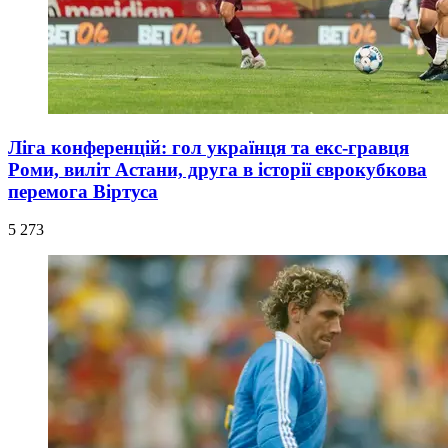
Ліга конференцій: гол українця та екс-гравця
Роми, виліт Астани, друга в історії єврокубкова
перемога Віртуса
5 273