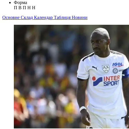
Форма
П
В
П
Н
Н
Основне
Склад
Календар
Таблиця
Новини