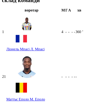
склад команди
воротар
М
Г
А
хв
1
4
-
-
-
-
360
ʼ
Ліонель Мпасі
Л. Мпасі
21
-
-
-
-
-
-
Маттьє Еполо
М. Еполо