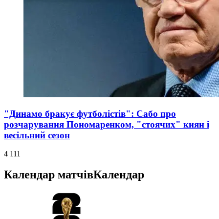
"Динамо бракує футболістів": Сабо про
розчарування Пономаренком, "стоячих" киян і
весільний сезон
4 111
Календар матчів
Календар