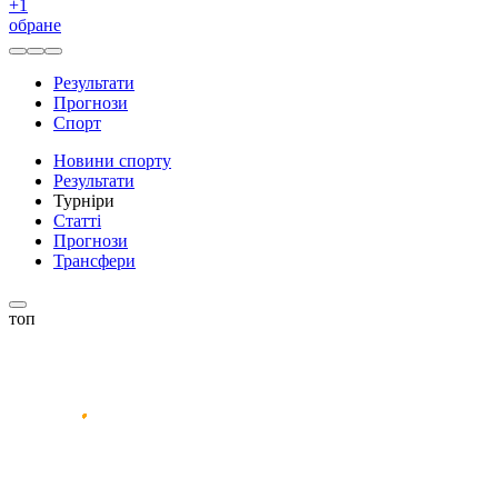
+
1
обране
Результати
Прогнози
Спорт
Новини спорту
Результати
Турніри
Статті
Прогнози
Трансфери
топ