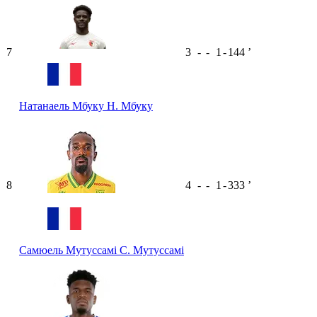
7
3
-
-
1
-
144
ʼ
Натанаель Мбуку
Н. Мбуку
8
4
-
-
1
-
333
ʼ
Самюель Мутуссамі
С. Мутуссамі