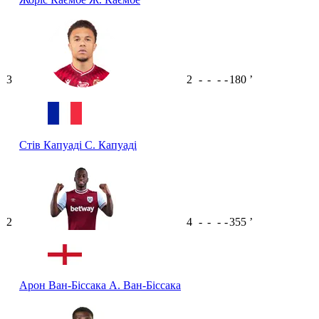
3
2
-
-
-
-
180
ʼ
Стів Капуаді
С. Капуаді
2
4
-
-
-
-
355
ʼ
Арон Ван-Біссака
А. Ван-Біссака