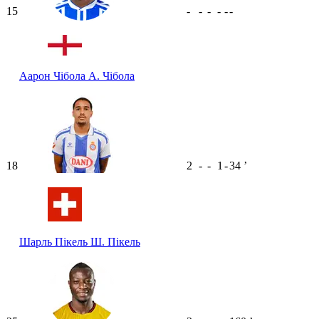
15
-
-
-
-
-
-
Аарон Чібола
А. Чібола
18
2
-
-
1
-
34
ʼ
Шарль Пікель
Ш. Пікель