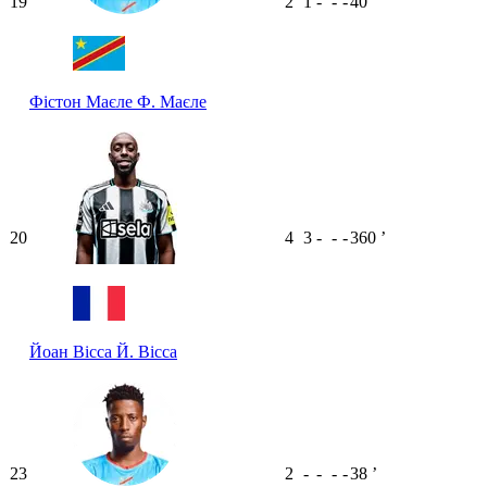
19
2
1
-
-
-
40
ʼ
Фістон Маєле
Ф. Маєле
20
4
3
-
-
-
360
ʼ
Йоан Вісса
Й. Вісса
23
2
-
-
-
-
38
ʼ